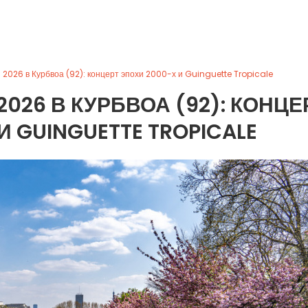
 2026 в Курбвоа (92): концерт эпохи 2000-х и Guinguette Tropicale
026 В КУРБВОА (92): КОНЦЕ
И GUINGUETTE TROPICALE