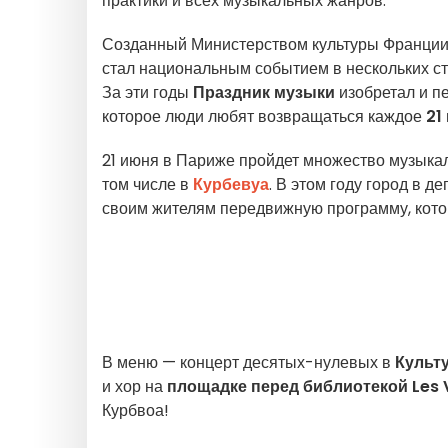
практики и всех музыкальных жанров.
Созданный Министерством культуры Франции 
стал национальным событием в нескольких ст
За эти годы
Праздник музыки
изобретал и п
которое люди любят возвращаться каждое
21
21 июня в Париже пройдет множество музыкаль
том числе в
Курбевуа
. В этом году город в 
своим жителям передвижную программу, кото
В меню — концерт десятых-нулевых в
Культ
и хор на
площадке перед библиотекой Les V
Курбвоа!