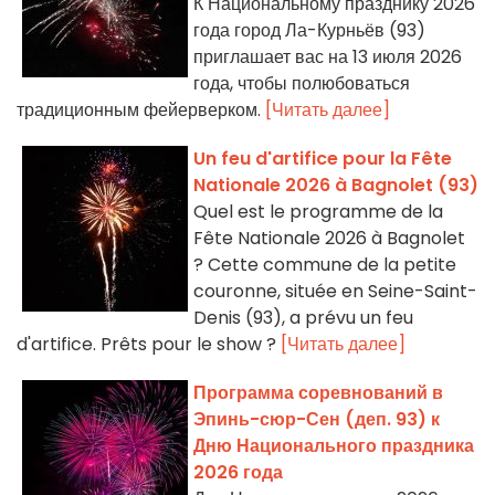
К Национальному празднику 2026
года город Ла-Курньёв (93)
приглашает вас на 13 июля 2026
года, чтобы полюбоваться
традиционным фейерверком.
[Читать далее]
Un feu d'artifice pour la Fête
Nationale 2026 à Bagnolet (93)
Quel est le programme de la
Fête Nationale 2026 à Bagnolet
? Cette commune de la petite
couronne, située en Seine-Saint-
Denis (93), a prévu un feu
d'artifice. Prêts pour le show ?
[Читать далее]
Программа соревнований в
Эпинь-сюр-Сен (деп. 93) к
Дню Национального праздника
2026 года