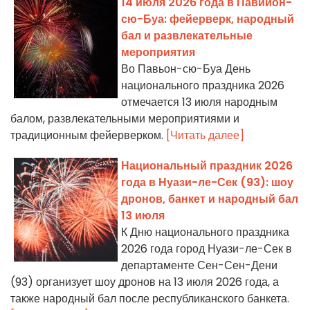
14 июля 2026 года в Павийон-
сю-Буа: фейерверк, народный
бал и развлекательные
мероприятия
Во Павьон-сю-Буа День
национального праздника 2026
отмечается 13 июля народным
балом, развлекательными мероприятиями и
традиционным фейерверком.
[Читать далее]
Национальный праздник 2026
года в Нуази-ле-Сек (93): шоу
дронов, банкет и народный бал
13 июля
К Дню национального праздника
2026 года город Нуази-ле-Сек в
департаменте Сен-Сен-Дени
(93) организует шоу дронов на 13 июля 2026 года, а
также народный бал после республиканского банкета.