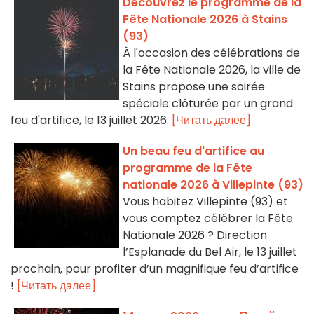
Découvrez le programme de la
Fête Nationale 2026 à Stains
(93)
À l'occasion des célébrations de
la Fête Nationale 2026, la ville de
Stains propose une soirée
spéciale clôturée par un grand
feu d'artifice, le 13 juillet 2026.
[Читать далее]
Un beau feu d'artifice au
programme de la Fête
nationale 2026 à Villepinte (93)
Vous habitez Villepinte (93) et
vous comptez célébrer la Fête
Nationale 2026 ? Direction
l’Esplanade du Bel Air, le 13 juillet
prochain, pour profiter d’un magnifique feu d’artifice
!
[Читать далее]