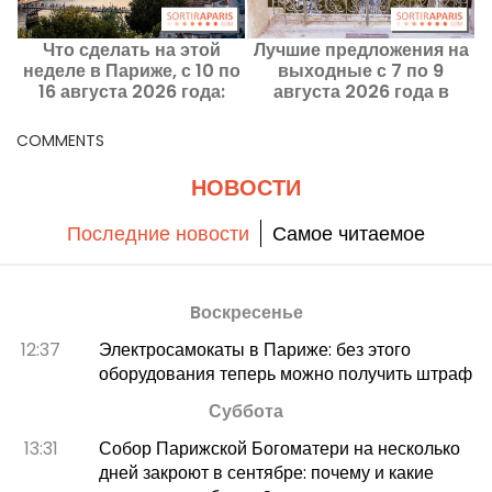
Что сделать на этой
Лучшие предложения на
неделе в Париже, с 10 по
выходные с 7 по 9
16 августа 2026 года:
августа 2026 года в
ф
главные события,
Париже и Иль-де-Франс
которые стоит посетить
COMMENTS
НОВОСТИ
Последние новости
Самое читаемое
Bоскресенье
12:37
Электросамокаты в Париже: без этого
оборудования теперь можно получить штраф
Суббота
13:31
Собор Парижской Богоматери на несколько
дней закроют в сентябре: почему и какие