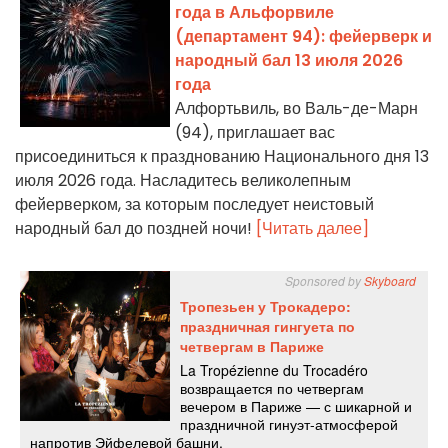
года в Альфорвиле
(департамент 94): фейерверк и
народный бал 13 июля 2026
года
Алфортьвиль, во Валь-де-Марн
(94), приглашает вас
присоединиться к празднованию Национального дня 13
июля 2026 года. Насладитесь великолепным
фейерверком, за которым последует неистовый
народный бал до поздней ночи!
[Читать далее]