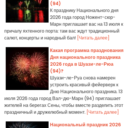
(94)
К празднику Национального дня
2026 года город Ножент-сюр-
Марн приглашает вас на 13 июля к
причалу яхтенного порта: там вас ждут традиционный
салют, концерты и народный бал!
[Читать далее]
Какая программа празднования
Дня национального праздника
2026 года в Шуази-ле-Рюа
(94)?
Шуази-ле-Руа снова намерен
устроить красивый фейерверк к
Дню Национального праздника. 13
июля 2026 года город Вал-дю-Марн (94) приглашает
жителей на берегах Сены, чтобы вместе разделить этот
праздничный и дружелюбный момент.
[Читать далее]
Национальный праздник 2026