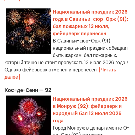
Национальный праздник 2026
года в Савиньи-сюр-Орж (91):
бал пожарных 13 июля,
фейерверк перенесён.
В Савиньи-сюр-Орж (91)
национальный праздник обещает
быть жарким: бал пожарных,
который точно не стоит пропускать 13 июля 2026 года !
Однако фейерверк отменён и перенесён.
[Читать
далее]
Хоc-де-Сенн — 92
Национальный праздник 2026
в Монруж (92): фейерверк и
народный бал 13 июля 2026
года
Город Монруж в департаменте О-