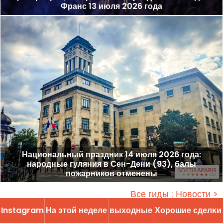
Франс 13 июля 2026 года
Национальный праздник 14 июля 2026 года:
народные гуляния в Сен-Дени (93), балы
пожарников отменены
Все гиды : Новости >
Instagram
На этой неделе
выходные
Хорошие сделĸи
Рекламные баннеры
•
Сообщите о своем мероприятии
•