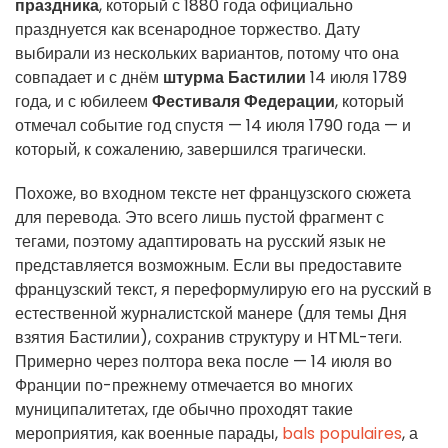
праздника
, который с 1880 года официально
празднуется как всенародное торжество. Дату
выбирали из нескольких вариантов, потому что она
совпадает и с днём
штурма Бастилии
14 июля 1789
года, и с юбилеем
Фестиваля Федерации
, который
отмечал событие год спустя — 14 июля 1790 года — и
который, к сожалению, завершился трагически.
Похоже, во входном тексте нет французского сюжета
для перевода. Это всего лишь пустой фрагмент с
тегами, поэтому адаптировать на русский язык не
представляется возможным. Если вы предоставите
французский текст, я переформулирую его на русский в
естественной журналистской манере (для темы Дня
взятия Бастилии), сохранив структуру и HTML-теги.
Примерно через полтора века после — 14 июля во
Франции по-прежнему отмечается во многих
муниципалитетах, где обычно проходят такие
мероприятия, как военные парады,
bals populaires
, а