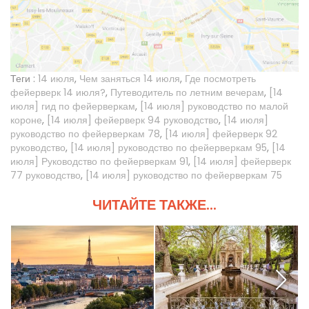
Теги :
14 июля
,
Чем заняться 14 июля
,
Где посмотреть
фейерверк 14 июля?
,
Путеводитель по летним вечерам
,
[14
июля] гид по фейерверкам
,
[14 июля] руководство по малой
короне
,
[14 июля] фейерверк 94 руководство
,
[14 июля]
руководство по фейерверкам 78
,
[14 июля] фейерверк 92
руководство
,
[14 июля] руководство по фейерверкам 95
,
[14
июля] Руководство по фейерверкам 91
,
[14 июля] фейерверк
77 руководство
,
[14 июля] руководство по фейерверкам 75
ЧИТАЙТЕ ТАКЖЕ...