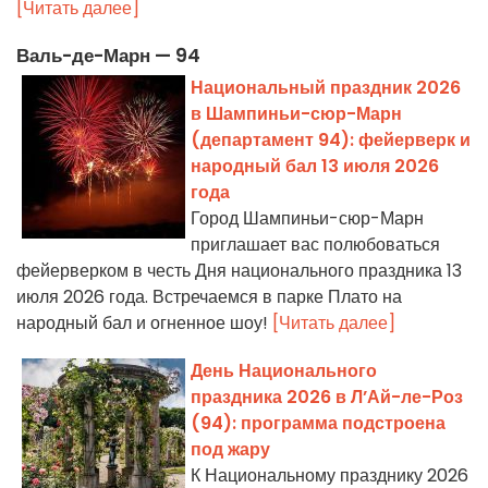
[Читать далее]
Валь-де-Марн — 94
Национальный праздник 2026
в Шампиньи-сюр-Марн
(департамент 94): фейерверк и
народный бал 13 июля 2026
года
Город Шампиньи-сюр-Марн
приглашает вас полюбоваться
фейерверком в честь Дня национального праздника 13
июля 2026 года. Встречаемся в парке Плато на
народный бал и огненное шоу!
[Читать далее]
День Национального
праздника 2026 в Л’Ай-ле-Роз
(94): программа подстроена
под жару
К Национальному празднику 2026