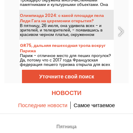
Трокадеро окружена многочисленными
памятниками и культурными объектами. Она
привлекает как туристов, так и пожизненных
парижан благодаря непревзойденному виду на
Олимпиада 2024: с какой площади пела
Эйфелеву башню.
Леди Гага на церемонии открытия?
В пятницу, 26 июля, она удивила всех - и
зрителей, и телезрителей, - появившись в
красивом черном платье, окруженном
розовыми помпонами. Но где же была певица?
Открыто ли это место для публики?
GR75, дальняя пешеходная тропа вокруг
Парижа
Париж - отличное место для пеших прогулок?
Да, потому что с 2017 года Французская
федерация пешего туризма открыла для всех
любителей пеших прогулок полностью
обозначенные маршруты вокруг Парижа.
Уточните свой поиск
НОВОСТИ
Последние новости
Самое читаемое
Пятница