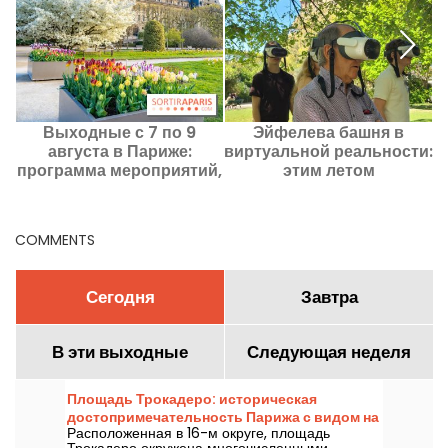
Выходные с 7 по 9
Эйфелева башня в
августа в Париже:
виртуальной реальности:
программа мероприятий,
этим летом
которые обязательно
познакомьтесь с
стоит посетить
исторической экскурсией
от Viality Tour
COMMENTS
Сегодня
Завтра
В эти выходные
Следующая неделя
Площадь Трокадеро: историческая
достопримечательность Парижа с видом на
Расположенная в 16-м округе, площадь
Эйфелеву башню