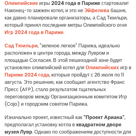
Олимпийские
игры
2024 года в Париже
стартовали!
Наконец-то зажжен котел, и это не
Эйфелева
башня,
как давно планировали организаторы, а Сад Тюильри,
который принял последние метры Олимпийского огня
Игр 2024 года в Париже
.
Сад Тюильри
, "зеленое легкое" Парижа, идеально
расположен в центре города, между Лувром и
площадью Согласия. В этой пешеходной зоне будет
установлен олимпийский котел для
Олимпийских
игр в
Париже 2024 года
, которые пройдут с 26 июля по 11
августа. Это решение, как сообщает агентство Франс
Пресс (AFP), стало результатом тщательных
переговоров между Организационным комитетом Игр
(Cojo) и городским советом Парижа.
Изначально проект, известный как
"Проект Ариана"
,
предполагал установку котла в
квадратном дворе
музея Лувр
. Однако по соображениям доступности для