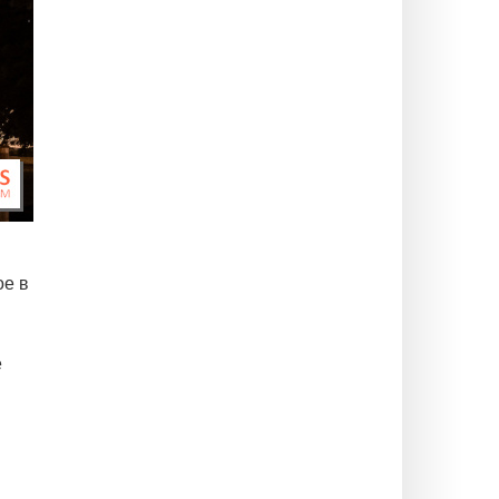
ое в
е