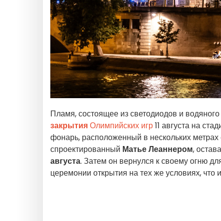
Пламя, состоящее из светодиодов и водяног
закрытия
Олимпийских игр
11 августа на стад
фонарь, расположенный в нескольких метрах о
спроектированный
Матье Леаннером
, остав
августа
. Затем он вернулся к своему огню д
церемонии открытия на тех же условиях, что 