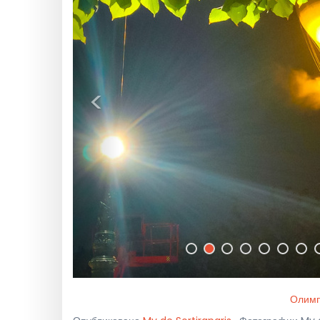
<
Олимп