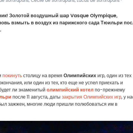
 Sortiraparis, Cécile de Sortiraparis, Lucas de Sortiraparis ·
ик! Золотой воздушный шар Vasque Olympique,
новь взмыть в воздух из парижского сада Тюильри пос
.
и
покинуть
столицу на время
Олимпийских
игр, один из тех
кончания, или один из тех, кто еще не успел приехать и
 будет ли знаменитый
олимпийский котел
по-прежнему
льри
после 11 августа, даты
закрытия Олимпийских игр
, у на
 он был зажжен, многие люди пришли полюбоваться им в