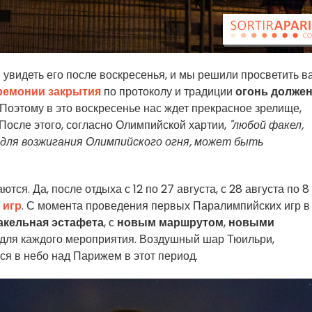
увидеть его после воскресенья, и мы решили просветить ва
ремонии закрытия
по протоколу и традиции
огонь долже
Поэтому в это воскресенье нас ждет прекрасное зрелище,
 После этого, согласно Олимпийской хартии,
"любой факел,
 для возжигания Олимпийского огня, может быть
тся. Да, после отдыха с 12 по 27 августа, с 28 августа по 8
 игр
. С момента проведения первых Паралимпийских игр в
акельная эстафета
, с
новым маршрутом
,
новыми
 для каждого мероприятия. Воздушный шар Тюильри,
я в небо над Парижем в этот период.