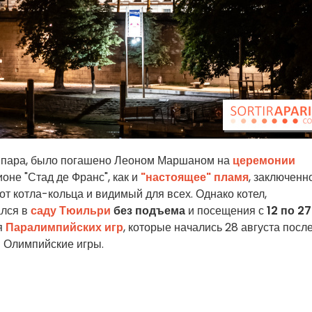
о пара, было погашено Леоном Маршаном на
церемонии
ионе "Стад де Франс", как и
"настоящее" пламя
, заключенн
т котла-кольца и видимый для всех. Однако котел,
ался в
саду Тюильри
без
подъема
и посещения с
12 по 27
ля
Паралимпийских игр
, которые начались 28 августа посл
и Олимпийские игры.