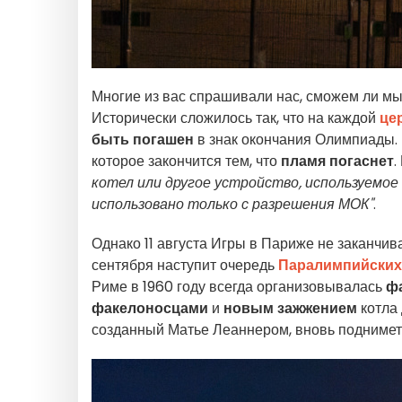
Многие из вас спрашивали нас, сможем ли мы 
Исторически сложилось так, что на каждой
це
быть погашен
в знак окончания Олимпиады. 
которое закончится тем, что
пламя погаснет
.
котел или другое устройство, используемое
использовано только с разрешения МОК"
.
Однако 11 августа Игры в Париже не заканчиваю
сентября наступит очередь
Паралимпийских
Риме в 1960 году всегда организовывалась
ф
факелоносцами
и
новым зажжением
котла
созданный Матье Леаннером, вновь подниметс