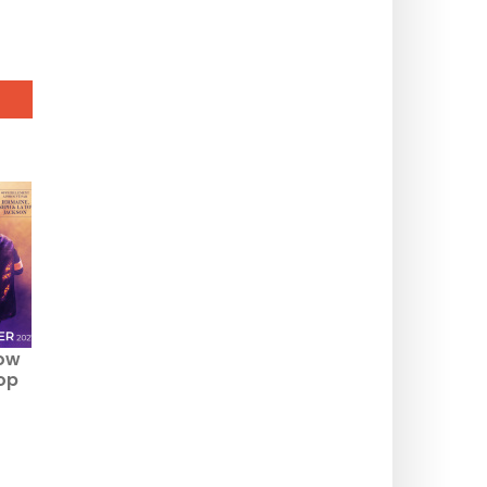
how
op