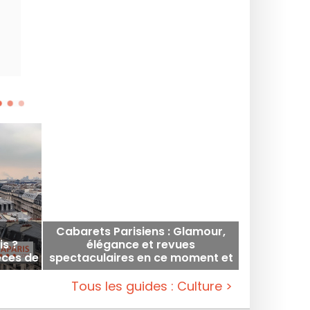
de Drag Race France saison
arrondissement. Un format
le jeudi soir sans changer d
Cabarets Parisiens : Glamour,
is ?
élégance et revues
èces de
spectaculaires en ce moment et
!
à venir
Tous les guides : Culture >