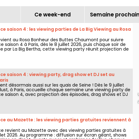
Ce week-end
Semaine prochai
e saison 4 : les viewing parties de La Big Viewing au Rosa
revient au Rosa Bonheur des Buttes Chaumont pour suivre
 saison 4 à Paris, dès le 8 juillet 2026, puis chaque soir de
e par La Big Bertha, cette viewing party réunit projection de
rmances drag, quiz, invités et surprises.
e saison 4 : viewing party, drag show et DJ set au
aris
ent désormais aussi sur les quais de Seine ! Dès le 9 juillet
lust, à Paris, accueille chaque semaine une viewing party de
e saison 4, avec projection des épisodes, drag shows et DJ
ut de la nuit.
e au Mazette : les viewing parties gratuites reviennent à
e revient au Mazette avec des viewing parties gratuites à
uillet 2026. Au programme : diffusion sur écran géant, shows