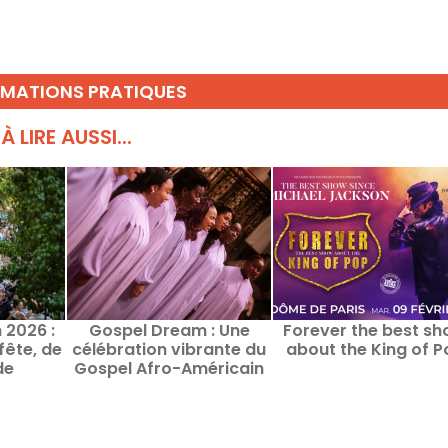
RMATIONS PRATIQUES
À LIRE AUSSI...
 2026 :
Gospel Dream : Une
Forever the best s
fête, de
célébration vibrante du
about the King of P
de
Gospel Afro-Américain
turelles
en août 2026 à Paris
c de la