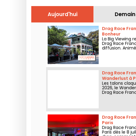
Aujourd'hui
Demain
Drag Race Franc
Bonheur
La Big Viewing 
Drag Race France
diffusion. Animé
l’épisode, perfo
Drag Race Franc
Wanderlust à P
Les talons claqu
2026, le Wander
Drag Race Franc
sets jusqu'au bo
Drag Race Franc
Paris
Drag Race Franc
Paris dès le 8 j