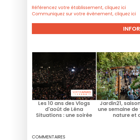
Référencez votre établissement, cliquez ici
Communiquez sur votre évènement, cliquez ici
INFO
Les 10 ans des Vlogs
Jardin21, saison
d'août de Léna
une semaine de 
Situations : une soirée
nature et 
événement à Bercy
découvertes cul
au cœur du par
Villette
COMMENTAIRES