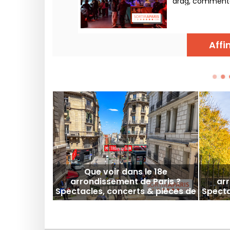
drag, commentai
jeudi.
Affi
Que voir dans le 18e
arrondissement de Paris ?
arr
Spectacles, concerts & pièces de
Specta
théâtre du moment !