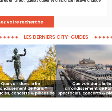
res en direct, guests queer et ambiance festive chaque
nez votre recherche
LES DERNIERS CITY-GUIDES
Que voir dans le 5e
Que voir dans le 9e
ondissement de Paris ?
arrondissement de Par
cles, concerts & pièces de
Spectacles, concerts & pi
théâtre du moment !
théâtre du moment 