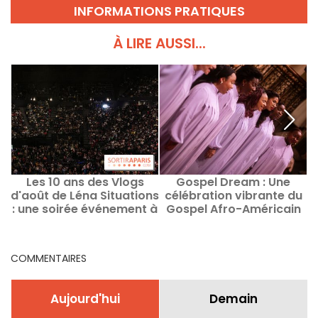
INFORMATIONS PRATIQUES
À LIRE AUSSI...
Les 10 ans des Vlogs
Gospel Dream : Une
d'août de Léna Situations
célébration vibrante du
u
: une soirée événement à
Gospel Afro-Américain
Bercy
en août 2026 à Paris
COMMENTAIRES
Aujourd'hui
Demain