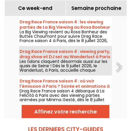
Ce week-end
Semaine prochaine
Drag Race France saison 4 : les viewing
parties de La Big Viewing au Rosa Bonheur
La Big Viewing revient au Rosa Bonheur des
Buttes Chaumont pour suivre Drag Race
France saison 4 à Paris, dès le 8 juillet 2026,
puis chaque soir de diffusion. Animée par La
Big Bertha, cette viewing party réunit
Drag Race France saison 4 : viewing party,
projection de l’épisode, performances drag,
drag show et DJ set au Wanderlust à Paris
quiz, invités et surprises.
Les talons claquent désormais aussi sur les
quais de Seine ! Dès le 9 juillet 2026, le
Wanderlust, à Paris, accueille chaque
semaine une viewing party de Drag Race
France saison 4, avec projection des
Drag Race France saison 4 : où voir
épisodes, drag shows et DJ sets jusqu'au
l'émission à Paris ? Soirée et animations à
bout de la nuit.
Drag Race France saison 4 débarque à La
La Felicità
Felicità à Paris avec des viewing parties
animées par Minima Gesté, dès le 8 juillet
2026. Performances drag, animations
gratuites et food trucks complètent le
Affinez votre recherche
programme.
LES DERNIERS CITY-GUIDES