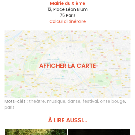
Mairie du XIème
12, Place Léon Blum
75
Paris
Calcul d'itinéraire
AFFICHER LA CARTE
Mots-clés :
théâtre
,
musique
,
danse
,
festival
,
onze bouge
,
paris
À LIRE AUSSI...