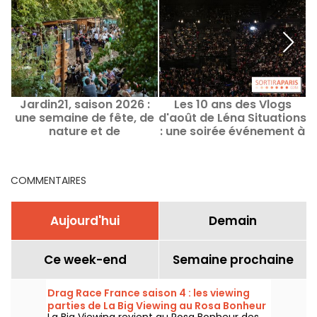
Jardin21, saison 2026 :
Les 10 ans des Vlogs
une semaine de fête, de
d'août de Léna Situations
nature et de
: une soirée événement à
découvertes culturelles
Bercy
au cœur du parc de la
Villette
COMMENTAIRES
Aujourd'hui
Demain
Ce week-end
Semaine prochaine
Drag Race France saison 4 : les viewing
parties de La Big Viewing au Rosa Bonheur
La Big Viewing revient au Rosa Bonheur des