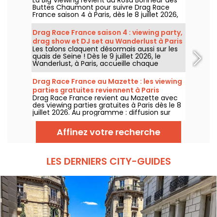
Buttes Chaumont pour suivre Drag Race
France saison 4 à Paris, dès le 8 juillet 2026,
puis chaque soir de diffusion. Animée par La
Big Bertha, cette viewing party réunit
Drag Race France saison 4 : viewing party,
projection de l’épisode, performances drag,
drag show et DJ set au Wanderlust à Paris
quiz, invités et surprises.
Les talons claquent désormais aussi sur les
quais de Seine ! Dès le 9 juillet 2026, le
Wanderlust, à Paris, accueille chaque
semaine une viewing party de Drag Race
France saison 4, avec projection des
Drag Race France au Mazette : les viewing
épisodes, drag shows et DJ sets jusqu'au
parties gratuites reviennent à Paris
bout de la nuit.
Drag Race France revient au Mazette avec
des viewing parties gratuites à Paris dès le 8
juillet 2026. Au programme : diffusion sur
écran géant, shows drag, commentaires en
direct, guests queer et ambiance festive
Affinez votre recherche
chaque jeudi.
LES DERNIERS CITY-GUIDES