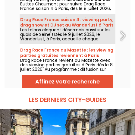
Buttes Chaumont pour suivre Drag Race
France saison 4 à Paris, dès le 8 juillet 2026,
puis chaque soir de diffusion. Animée par La
Big Bertha, cette viewing party réunit
Drag Race France saison 4 : viewing party,
projection de l’épisode, performances drag,
drag show et DJ set au Wanderlust à Paris
quiz, invités et surprises.
Les talons claquent désormais aussi sur les
quais de Seine ! Dès le 9 juillet 2026, le
Wanderlust, à Paris, accueille chaque
semaine une viewing party de Drag Race
France saison 4, avec projection des
Drag Race France au Mazette : les viewing
épisodes, drag shows et DJ sets jusqu'au
parties gratuites reviennent à Paris
bout de la nuit.
Drag Race France revient au Mazette avec
des viewing parties gratuites à Paris dès le 8
juillet 2026. Au programme : diffusion sur
écran géant, shows drag, commentaires en
direct, guests queer et ambiance festive
Affinez votre recherche
chaque jeudi.
LES DERNIERS CITY-GUIDES