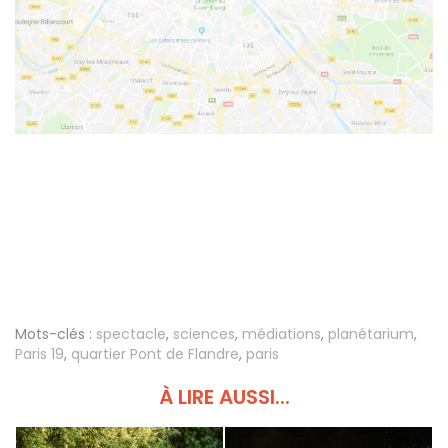
Mots-clés :
spectacle
,
sciences
,
médiations
,
planétarium
,
Paris 19
,
quartier Pont de Flandre
,
paris
À LIRE AUSSI...