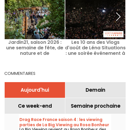
Jardin21, saison 2026 :
Les 10 ans des Vlogs
une semaine de fête, de
d'août de Léna Situations
nature et de
: une soirée événement à
découvertes culturelles
Bercy
au cœur du parc de la
Villette
COMMENTAIRES
Aujourd'hui
Demain
Ce week-end
Semaine prochaine
Drag Race France saison 4 : les viewing
parties de La Big Viewing au Rosa Bonheur
La Big Viewing revient au Rosa Bonheur des