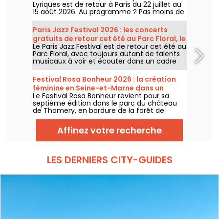
Lyriques est de retour à Paris du 22 juillet au
15 août 2026. Au programme ? Pas moins de
16 concerts donnés au sein des Arènes de
Montmartre, un cadre idyllique pour écouter
Paris Jazz Festival 2026 : les concerts
les grands classiques.
gratuits de retour cet été au Parc Floral, le
Le Paris Jazz Festival est de retour cet été au
programme
Parc Floral, avec toujours autant de talents
musicaux à voir et écouter dans un cadre
bucolique. Voici le programme des concerts
gratuits à découvrir du 24 juin au 6
Festival Rosa Bonheur 2026 : la création
septembre 2026 !
féminine en Seine-et-Marne dans un
Le Festival Rosa Bonheur revient pour sa
château
septième édition dans le parc du château
de Thomery, en bordure de la forêt de
Fontainebleau (Seine-et-Marne), du 4 juillet
au 29 août 2026, avec une programmation
Affinez votre recherche
entièrement dédiée à la création féminine
et au matrimoine.
LES DERNIERS CITY-GUIDES