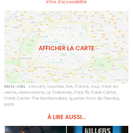
Infos d’accessibilité
AFFICHER LA CARTE
Mots-clés :
concert
,
tournée
,
live
,
france
,
tour
,
mise en
vente
,
réservations
,
Le Trabendo
,
Paris 19
,
Frank Carter
,
Frank Carter The Rattlesnakes
,
quartier Pont de Flandre
,
paris
À LIRE AUSSI...