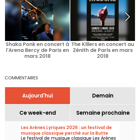
Shaka Ponk en concert à
The Killers en concert au
E
l'Arena Bercy de Paris en
Zénith de Paris en mars
a
mars 2018
2018
COMMENTAIRES
Aujourd'hui
Demain
Ce week-end
Semaine prochaine
Les Arènes Lyriques 2026 : un festival de
musique classique perché sur la Butte
Le festival de musique classique Les Arènes
Montmartre