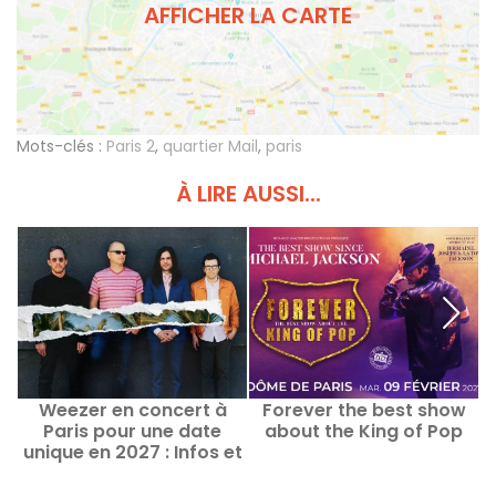
AFFICHER LA CARTE
Mots-clés :
Paris 2
,
quartier Mail
,
paris
À LIRE AUSSI...
Weezer en concert à
Forever the best show
Paris pour une date
about the King of Pop
unique en 2027 : Infos et
date de lancement de la
billetterie