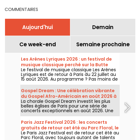
COMMENTAIRES
Aujourd'hui
Demain
Ce week-end
Semaine prochaine
Les Arènes Lyriques 2026 : un festival de
musique classique perché sur la Butte
Le festival de musique classique Les Arènes
Montmartre
Lyriques est de retour à Paris du 22 juillet au
15 août 2026. Au programme ? Pas moins de
16 concerts donnés au sein des Arènes de
Montmartre, un cadre idyllique pour écouter
Gospel Dream : Une célébration vibrante
les grands classiques.
du Gospel Afro-Américain en août 2026 à
La chorale Gospel Dream investit les plus
Paris
belles églises de Paris pour une série de
concerts exceptionnels en août 2026. Une
expérience musicale unique qui célèbre
l'espoir, l'unité et la résilience à travers les
Paris Jazz Festival 2026 : les concerts
chants authentiques de l'Église Afro-
gratuits de retour cet été au Parc Floral, le
Américaine.
Le Paris Jazz Festival est de retour cet été au
programme
Parc Floral, avec toujours autant de talents