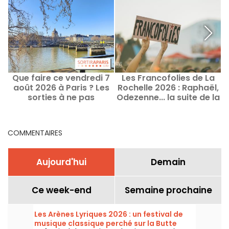
Que faire ce vendredi 7
Les Francofolies de La
H
août 2026 à Paris ? Les
Rochelle 2026 : Raphaël,
é
sorties à ne pas
Odezenne... la suite de la
manquer
programmation
COMMENTAIRES
Aujourd'hui
Demain
Ce week-end
Semaine prochaine
Les Arènes Lyriques 2026 : un festival de
musique classique perché sur la Butte