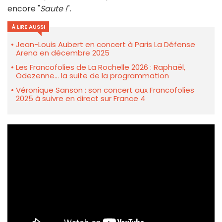
encore "
Saute !
".
À LIRE AUSSI
Jean-Louis Aubert en concert à Paris La Défense
Arena en décembre 2025
Les Francofolies de La Rochelle 2026 : Raphaël,
Odezenne... la suite de la programmation
Véronique Sanson : son concert aux Francofolies
2025 à suivre en direct sur France 4