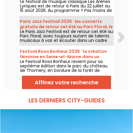
Le festival de musique classique Les Arènes
Montmartre
Lyriques est de retour à Paris du 22 juillet au
15 août 2026. Au programme ? Pas moins de
16 concerts donnés au sein des Arènes de
Montmartre, un cadre idyllique pour écouter
Paris Jazz Festival 2026 : les concerts
les grands classiques.
gratuits de retour cet été au Parc Floral, le
Le Paris Jazz Festival est de retour cet été au
programme
Parc Floral, avec toujours autant de talents
musicaux à voir et écouter dans un cadre
bucolique. Voici le programme des concerts
gratuits à découvrir du 24 juin au 6
Festival Rosa Bonheur 2026 : la création
septembre 2026 !
féminine en Seine-et-Marne dans un
Le Festival Rosa Bonheur revient pour sa
château
septième édition dans le parc du château
de Thomery, en bordure de la forêt de
Fontainebleau (Seine-et-Marne), du 4 juillet
au 29 août 2026, avec une programmation
Affinez votre recherche
entièrement dédiée à la création féminine
et au matrimoine.
LES DERNIERS CITY-GUIDES