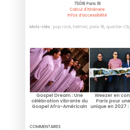
75018
Paris 18
Calcul d'itinéraire
Infos d’accessibilité
Mots-clés :
pop rock
,
helmet
,
paris 18
,
quartier Cl
Gospel Dream : Une
Weezer en con
célébration vibrante du
Paris pour un
Gospel Afro-Américain
unique en 2027 : 
en août 2026 à Paris
date de lanceme
billetteri
COMMENTAIRES