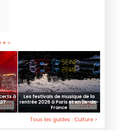
nombreux spectacles d'art
certs à
Les festivals de musique de la
027
rentrée 2026 à Paris et en Île-de-
France
Tous les guides : Culture >