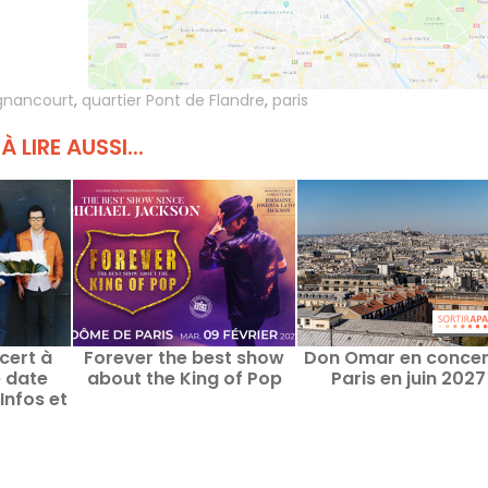
ignancourt
,
quartier Pont de Flandre
,
paris
À LIRE AUSSI...
cert à
Forever the best show
Don Omar en concer
e date
about the King of Pop
Paris en juin 2027
Infos et
nt de la
e