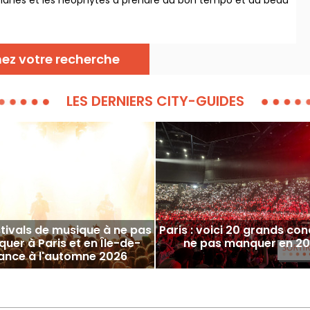
manes et les néophytes à prendre du bon tempo et du beau
artistes reconnus et en devenir.
nez votre recherche
LES DERNIERS CITY-GUIDES
stivals de musique à ne pas
Paris : voici 20 grands con
uer à Paris et en Île-de-
ne pas manquer en 2
ance à l'automne 2026