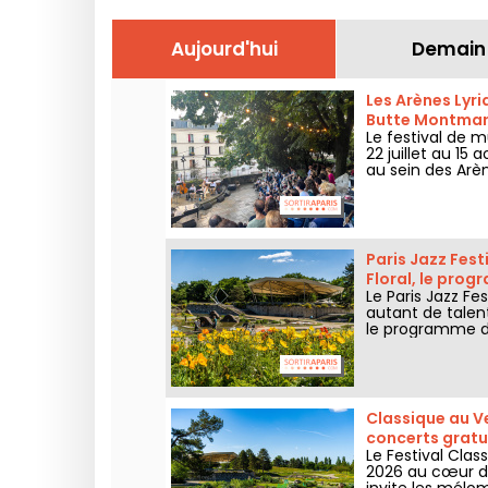
Aujourd'hui
Demain
Les Arènes Lyri
Butte Montmar
Le festival de m
22 juillet au 1
au sein des Arè
grands classiqu
Paris Jazz Fest
Floral, le pro
Le Paris Jazz Fe
autant de talen
le programme de
2026 !
Classique au Ve
concerts gratu
Le Festival Cla
2026 au cœur du