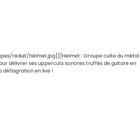
es/reduit/helmet.jpg]]]Helmet : Groupe culte du métal
our délivrer ses uppercuts sonores truffés de guitare en
a déflagration en live !