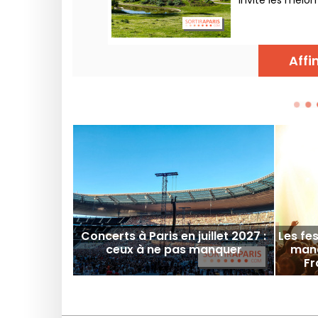
invite les mélo
temps auprès d’
Affi
Concerts à Paris en juillet 2027 :
Les fe
ceux à ne pas manquer
manq
Fr