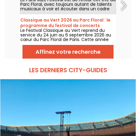
programme
Parc Floral, avec toujours autant de talents
musicaux à voir et écouter dans un cadre
bucolique. Voici le programme des concerts
gratuits à découvrir du 24 juin au 6
Classique au Vert 2026 au Parc Floral : le
septembre 2026 !
programme du festival de concerts
Le Festival Classique au Vert reprend du
gratuits
service du 24 juin au 6 septembre 2026 au
cœur du Parc Floral de Paris. Cette année
encore, Classique au Vert invite les
mélomanes et les néophytes à prendre du
Affinez votre recherche
bon tempo et du beau temps auprès
d’artistes reconnus et en devenir.
LES DERNIERS CITY-GUIDES