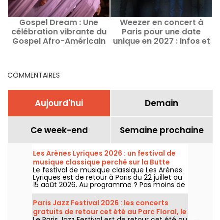
Gospel Dream : Une
Weezer en concert à
célébration vibrante du
Paris pour une date
Gospel Afro-Américain
unique en 2027 : Infos et
en août 2026 à Paris
date de lancement de la
billetterie
COMMENTAIRES
Aujourd'hui
Demain
Ce week-end
Semaine prochaine
Les Arènes Lyriques 2026 : un festival de
musique classique perché sur la Butte
Le festival de musique classique Les Arènes
Montmartre
Lyriques est de retour à Paris du 22 juillet au
15 août 2026. Au programme ? Pas moins de
16 concerts donnés au sein des Arènes de
Montmartre, un cadre idyllique pour écouter
Paris Jazz Festival 2026 : les concerts
les grands classiques.
gratuits de retour cet été au Parc Floral, le
Le Paris Jazz Festival est de retour cet été au