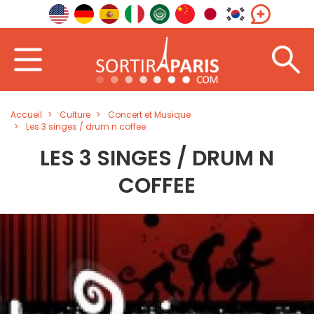
Accueil
Culture
Concert et Musique
Les 3 singes / drum n coffee
LES 3 SINGES / DRUM N
COFFEE