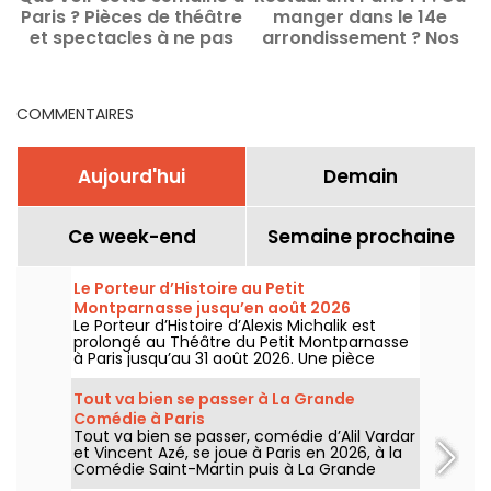
Paris ? Pièces de théâtre
manger dans le 14e
a
et spectacles à ne pas
arrondissement ? Nos
manquer
bonnes adresses et
coups de cœur
COMMENTAIRES
Aujourd'hui
Demain
Ce week-end
Semaine prochaine
Le Porteur d’Histoire au Petit
Montparnasse jusqu’en août 2026
Le Porteur d’Histoire d’Alexis Michalik est
prolongé au Théâtre du Petit Montparnasse
à Paris jusqu’au 31 août 2026. Une pièce
d’aventure entre mystère, récit historique et
chasse au trésor littéraire.
Tout va bien se passer à La Grande
Comédie à Paris
Tout va bien se passer, comédie d’Alil Vardar
et Vincent Azé, se joue à Paris en 2026, à la
Comédie Saint-Martin puis à La Grande
Comédie, avec une intrigue de mariage qui