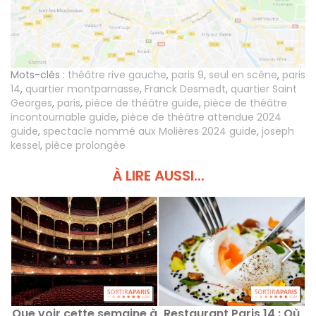
Mots-clés :
théâtre rive gauche
,
paris 9
,
seul en scène
,
paris
14
,
quartier montparnasse
,
Franck Desmedt
,
quartier Saint
Georges
,
paris
,
pièce de théâtre guide
,
pièce de théâtre
incontournable guide
,
pièce de théâtre attendue 2024
guide
,
spectacle nommé aux Molières 2024 guide
,
joseph
kessel
,
pièce prolongée
À LIRE AUSSI...
Que voir cette semaine à
Restaurant Paris 14 : Où