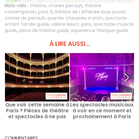
Mots-clés :
théâtre
,
charles perrault
,
théâtre
contemporain
,
paris 9
,
théâtre de l Athénée louis jouvet
,
contes de perrault
,
quartier chaussée d antin
,
spectacle
enfant famille guide
,
valérie lesort
,
paris
,
spectacle musical
guide
,
pièce de théâtre guide
,
experience féerique guide
À LIRE AUSSI...
Que voir cette semaine à
Les spectacles musicaux
Paris ? Pièces de théâtre
à voir en ce moment et
et spectacles à ne pas
prochainement à Paris
manquer
COMMENTAIRES