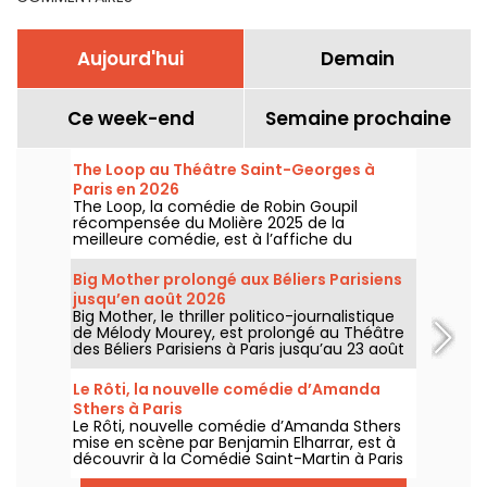
Aujourd'hui
Demain
Ce week-end
Semaine prochaine
The Loop au Théâtre Saint-Georges à
Paris en 2026
The Loop, la comédie de Robin Goupil
récompensée du Molière 2025 de la
meilleure comédie, est à l’affiche du
Théâtre Saint-Georges à Paris jusqu’au 15
novembre 2026.
Big Mother prolongé aux Béliers Parisiens
jusqu’en août 2026
Big Mother, le thriller politico-journalistique
de Mélody Mourey, est prolongé au Théâtre
des Béliers Parisiens à Paris jusqu’au 23 août
2026, avec des représentations du mardi au
dimanche.
Le Rôti, la nouvelle comédie d’Amanda
Sthers à Paris
Le Rôti, nouvelle comédie d’Amanda Sthers
mise en scène par Benjamin Elharrar, est à
découvrir à la Comédie Saint-Martin à Paris
jusqu’au 15 octobre 2026.