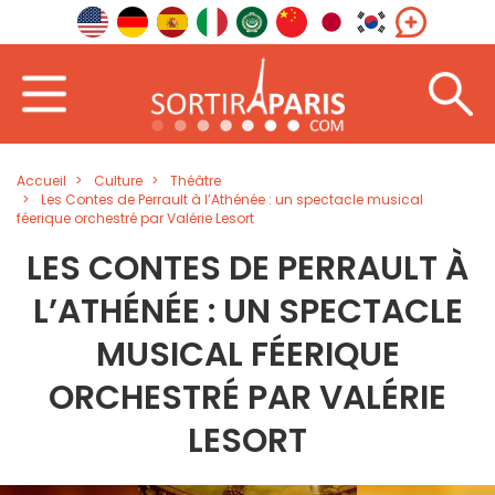
Accueil
Culture
Théâtre
Les Contes de Perrault à l’Athénée : un spectacle musical
féerique orchestré par Valérie Lesort
LES CONTES DE PERRAULT À
L’ATHÉNÉE : UN SPECTACLE
MUSICAL FÉERIQUE
ORCHESTRÉ PAR VALÉRIE
LESORT