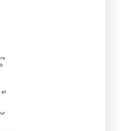
ère
 à
 et
sur