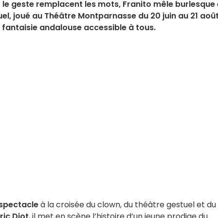
t le geste remplacent les mots, Franito mêle burlesque 
uel, joué au Théâtre Montparnasse du 20 juin au 21 aoû
fantaisie andalouse accessible à tous.
spectacle
à la croisée du clown, du théâtre gestuel et du
ric Diot
, il met en scène l’histoire d’un jeune prodige du