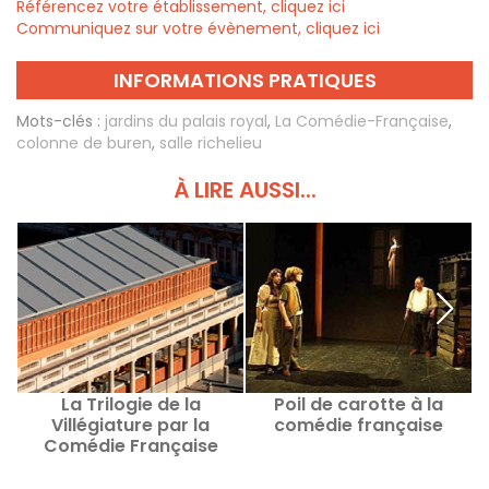
Référencez votre établissement, cliquez ici
Communiquez sur votre évènement, cliquez ici
INFORMATIONS PRATIQUES
Mots-clés :
jardins du palais royal
,
La Comédie-Française
,
colonne de buren
,
salle richelieu
À LIRE AUSSI...
La Trilogie de la
Poil de carotte à la
L
Villégiature par la
comédie française
l
Comédie Française