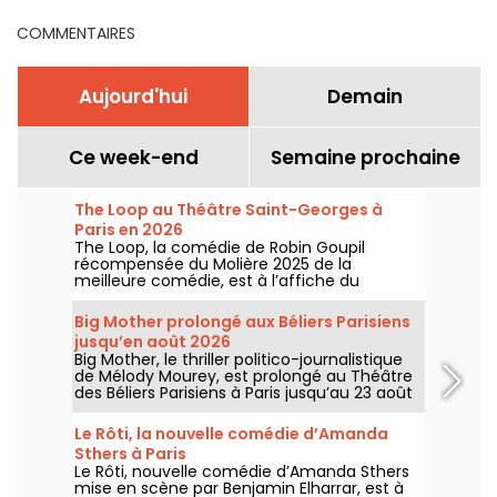
COMMENTAIRES
Aujourd'hui
Demain
Ce week-end
Semaine prochaine
The Loop au Théâtre Saint-Georges à
Paris en 2026
The Loop, la comédie de Robin Goupil
récompensée du Molière 2025 de la
meilleure comédie, est à l’affiche du
Théâtre Saint-Georges à Paris jusqu’au 15
novembre 2026.
Big Mother prolongé aux Béliers Parisiens
jusqu’en août 2026
Big Mother, le thriller politico-journalistique
de Mélody Mourey, est prolongé au Théâtre
des Béliers Parisiens à Paris jusqu’au 23 août
2026, avec des représentations du mardi au
dimanche.
Le Rôti, la nouvelle comédie d’Amanda
Sthers à Paris
Le Rôti, nouvelle comédie d’Amanda Sthers
mise en scène par Benjamin Elharrar, est à