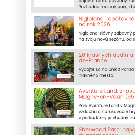
objavte tento pôvabný záb
Rozhodne rodinný park, ktorý
Nigloland : opätovn
na rok 2026
Nigloland, slávny zábavný 
na svoju novú sezónu, od s
26 krásnych dedín a p
de-France
Vydajte sa na únik z Paríž
hlavného mesta.
Aventure Land: znov
Magny-en-Vexin (95
Park Aventure Land v Magny
vzduchu a nafukovacie hry..
v parku, ktorý je vhodný n
Sherwood Parc: najv