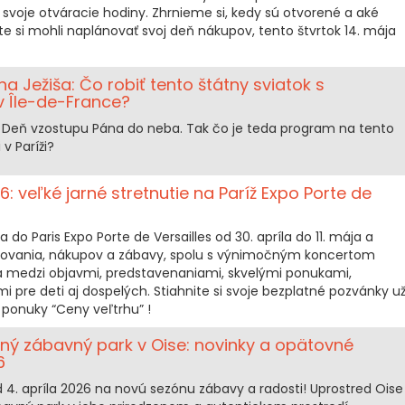
svoje otváracie hodiny. Zhrnieme si, kedy sú otvorené a aké
te si mohli naplánovať svoj deň nákupov, tento štvrtok 14. mája
 Ježiša: Čo robiť tento štátny sviatok s
 v Île-de-France?
je Deň vzostupu Pána do neba. Tak čo je teda program na tento
v Paríži?
: veľké jarné stretnutie na Paríž Expo Porte de
a do Paris Expo Porte de Versailles od 30. apríla do 11. mája a
avovania, nákupov a zábavy, spolu s výnimočným koncertom
va medzi objavmi, predstavenaniami, skvelými ponukami,
pre deti aj dospelých. Stiahnite si svoje bezplatné pozvánky u
e ponuky “Ceny veľtrhu” !
inný zábavný park v Oise: novinky a opätovné
6
d 4. apríla 2026 na novú sezónu zábavy a radosti! Uprostred Oise