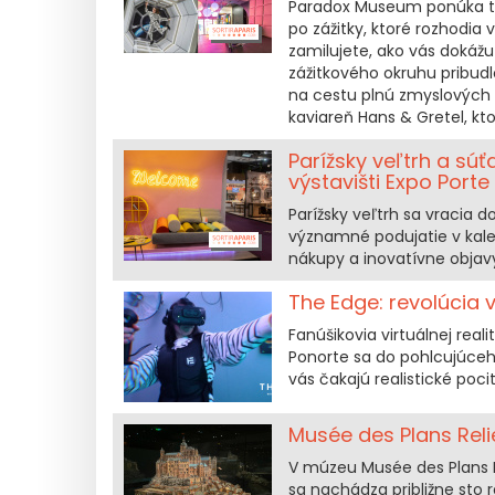
Paradox Museum ponúka tak
po zážitky, ktoré rozhodia 
zamilujete, ako vás dokážu
zážitkového okruhu pribudlo
na cestu plnú zmyslových 
kaviareň Hans & Gretel, kt
Parížsky veľtrh a súť
výstavišti Expo Porte
Parížsky veľtrh sa vracia do
významné podujatie v kale
nákupy a inovatívne objavy
The Edge: revolúcia v
Fanúšikovia virtuálnej rea
Ponorte sa do pohlcujúceh
vás čakajú realistické poc
Musée des Plans Relie
V múzeu Musée des Plans Re
sa nachádza približne sto 