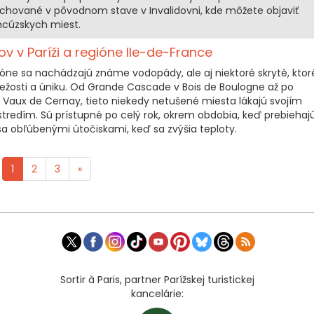
zachované v pôvodnom stave v Invalidovni, kde môžete objaviť
ncúzskych miest.
 v Paríži a regióne Ile-de-France
gióne sa nachádzajú známe vodopády, ale aj niektoré skryté, ktor
ežosti a úniku. Od Grande Cascade v Bois de Boulogne až po
 Vaux de Cernay, tieto niekedy netušené miesta lákajú svojím
redím. Sú prístupné po celý rok, okrem obdobia, keď prebiehaj
sa obľúbenými útočiskami, keď sa zvýšia teploty.
1
2
3
»
Sortir à Paris, partner Parížskej turistickej
kancelárie: