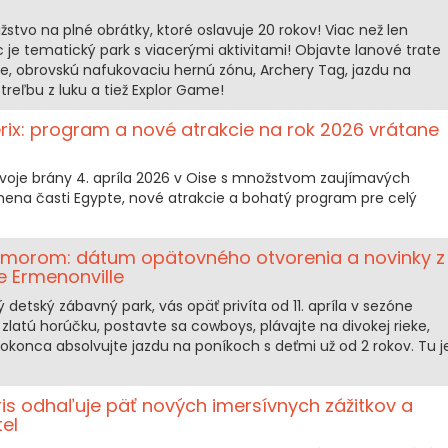
stvo na plné obrátky, ktoré oslavuje 20 rokov! Viac než len
 je tematický park s viacerými aktivitami! Objavte lanové trate
ie, obrovskú nafukovaciu hernú zónu, Archery Tag, jazdu na
treľbu z luku a tiež Explor Game!
rix: program a nové atrakcie na rok 2026 vrátane
svoje brány 4. apríla 2026 v Oise s množstvom zaujímavých
mena časti Egypte, nové atrakcie a bohatý program pre celý
 morom: dátum opätovného otvorenia a novinky z
se Ermenonville
 detský zábavný park, vás opäť privíta od 11. apríla v sezóne
 zlatú horúčku, postavte sa cowboys, plávajte na divokej rieke,
okonca absolvujte jazdu na poníkoch s deťmi už od 2 rokov. Tu j
s odhaľuje päť nových imersívnych zážitkov a
el