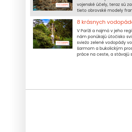
vojenské účely, teraz sú 
tieto obrovské modely fra
8 krásnych vodopádov
V Paríži a najmä v jeho re
nám ponúkajú útočisko svi
sviežo zelené vodopády vo
šarmom a bukolickým prost
práce na ceste, a stávajú 