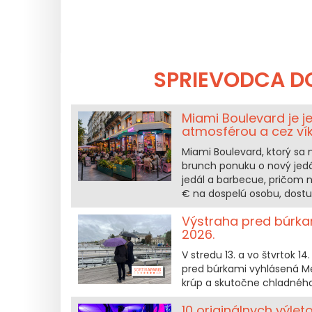
SPRIEVODCA D
Miami Boulevard je j
atmosférou a cez v
Miami Boulevard, ktorý sa 
brunch ponuku o nový jedá
jedál a barbecue, pričom
€ na dospelú osobu, dostu
Výstraha pred búrkam
2026.
V stredu 13. a vo štvrtok 
pred búrkami vyhlásená Me
krúp a skutočne chladného
10 originálnych výlet