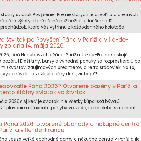
 štátny sviatok Povýšenie. Pre niektorých je aj voľno a pre iných
hľadáte výlety, ktoré sú iné než bežné, prinášame 10
o prechádzok, ktoré vás vytrhnú z každodenného kolotoča.
 štvrtok po Povýšení Pána v Paríži a v Île-de-
y zo dňa 14. mája 2026
 2026, deň Nanebovzatia Pána, Paríž a Île-de-France získajú
bazáru! Bleší trhy, burzy a výhodné ponuky sa rozprestierajú po
m skvostov, zaujímavých predmetov a retro srdcoviek. Na to,
li, vyjednávali… a zažili úspešný deň „vintage“!
ebovzatie Pána 2026? Otvorené bazény v Paríži a
tento štátny sviatok vo štvrtok
ája 2026? Aj keď je sviatok, nie všetky kúpaliská bývajú
žiť plávanie a šťavnaté pohyby vo vode, sami alebo s rodinou!
a Pána 2026: otvorené obchody a nákupné centrá
Paríži a v Île-de-France
ána Ježiša veľké obchodné domy a nákupné centrá v Paríži a Île