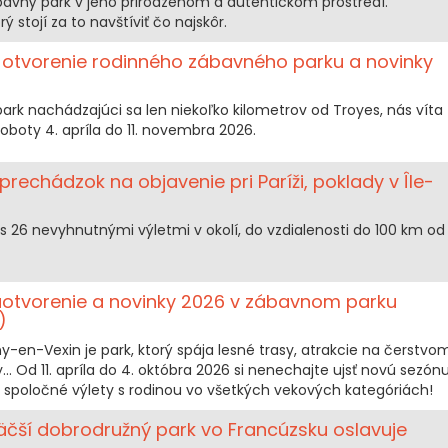
avný park v jeho prirodzenom a autentickom prostredí.
 stojí za to navštíviť čo najskôr.
é otvorenie rodinného zábavného parku a novinky
park nachádzajúci sa len niekoľko kilometrov od Troyes, nás víta
oboty 4. apríla do 11. novembra 2026.
rechádzok na objavenie pri Paríži, poklady v Île-
a s 26 nevyhnutnými výletmi v okolí, do vzdialenosti do 100 km od
uotvorenie a novinky 2026 v zábavnom parku
)
-en-Vexin je park, ktorý spája lesné trasy, atrakcie na čerstvo
. Od 11. apríla do 4. októbra 2026 si nenechajte ujsť novú sezón
a spoločné výlety s rodinou vo všetkých vekových kategóriách!
äčší dobrodružný park vo Francúzsku oslavuje