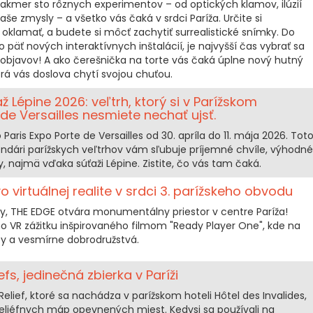
mer sto rôznych experimentov – od optických klamov, ilúzií
vaše zmysly – a všetko vás čaká v srdci Paríža. Určite si
 oklamať, a budete si môcť zachytiť surrealistické snímky. Do
 päť nových interaktívnych inštalácií, je najvyšší čas vybrať sa
objavov! A ako čerešnička na torte vás čaká úplne nový hutný
orá vás doslova chytí svojou chuťou.
až Lépine 2026: veľtrh, ktorý si v Parížskom
 de Versailles nesmiete nechať ujsť.
 Paris Expo Porte de Versailles od 30. apríla do 11. mája 2026. Tot
ndári parížskych veľtrhov vám sľubuje príjemné chvíle, výhodné
, najmä vďaka súťaži Lépine. Zistite, čo vás tam čaká.
o virtuálnej realite v srdci 3. parížskeho obvodu
lity, THE EDGE otvára monumentálny priestor v centre Paríža!
o VR zážitku inšpirovaného filmom "Ready Player One", kde na
ity a vesmírne dobrodružstvá.
fs, jedinečná zbierka v Paríži
lief, ktoré sa nachádza v parížskom hoteli Hôtel des Invalides,
reliéfnych máp opevnených miest. Kedysi sa používali na