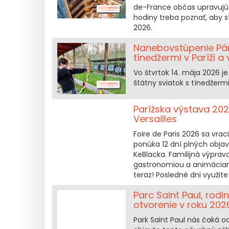
de-France občas upravujú 
hodiny treba poznať, aby s
2026.
Nanebovstúpenie Pána
tínedžermi v Paríži a
Vo štvrtok 14. mája 2026 
štátny sviatok s tínedžermi 
Parížska výstava 2026
Versailles
Foire de Paris 2026 sa vraci
ponúka 12 dní plných obj
KeBlacka. Familijná výpra
gastronomiou a animáciami 
teraz! Posledné dni využit
Parc Saint Paul, rod
otvorenie v roku 202
Park Saint Paul nás čaká o