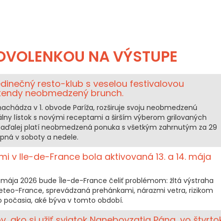
OVOLENKOU NA VÝSTUPE
edinečný resto-klub s veselou festivalovou
íkendy neobmedzený brunch.
nachádza v 1. obvode Paríža, rozširuje svoju neobmedzenú
lny lístok s novými receptami a širším výberom grilovaných
 naďalej platí neobmedzená ponuka s všetkým zahrnutým za 29
pná v soboty a nedele.
i v Ile-de-France bola aktivovaná 13. a 14. mája
14. mája 2026 bude Île-de-France čeliť problémom: žltá výstraha
teo-France, sprevádzaná prehánkami, nárazmi vetra, rizikom
 počasia, aké býva v tomto období.
ov, ako si užiť sviatok Nanebovzatia Pána, vo štvrto