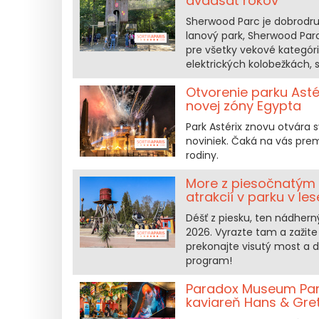
dvadsať rokov
Sherwood Parc je dobrodruž
lanový park, Sherwood Parc
pre všetky vekové kategór
elektrických kolobežkách, s
Otvorenie parku Asté
novej zóny Egypta
Park Astérix znovu otvára 
noviniek. Čaká na vás pre
rodiny.
More z piesočnatým
atrakcií v parku v le
Déšť z piesku, ten nádherný
2026. Vyrazte tam a zažite
prekonajte visutý most a d
program!
Paradox Museum Pari
kaviareň Hans & Gret