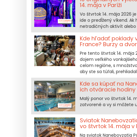
14. mája v Paríži
Vo štvrtok 14. mája 2026 je
ide o predĺžený víkend. Ak 
netradičných aktivít aleb
Kde hľadať poklady vo
France? Burzy a dvor
Pre tento štvrtok 14. mája
dojem veľkého vonkajšieho 
celom regióne, s množstvo
aby ste sa túľali, prehliada
Kde sa kúpať na Nan
ich otváracie hodiny 
Malý ponor vo štvrtok 14. m
zatvorené a vy si môžete u
Sviatok Nanebovzati
vo štvrtok 14. mája v 
Na sviatok Nanebovzatia P