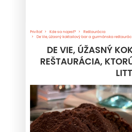
Privítať
Kde sa najesť?
Reštaurácia
De Vie, úžasný koktailový bar a gurmánska reštaurácia
DE VIE, ÚŽASNÝ K
REŠTAURÁCIA, KTORÚ
LIT