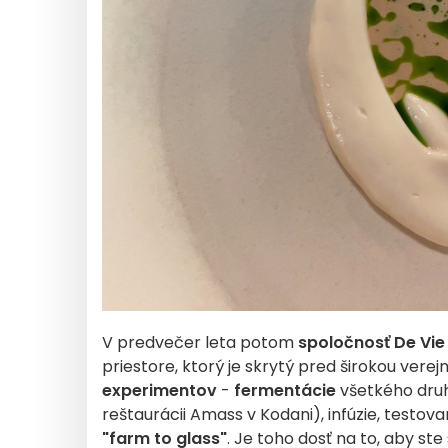
V predvečer leta potom
spoločnosť De Vie
priestore, ktorý je skrytý pred širokou verejn
experimentov
-
fermentácie
všetkého druhu
reštaurácii Amass v Kodani), infúzie, testo
"farm to glass"
. Je toho dosť na to, aby ste