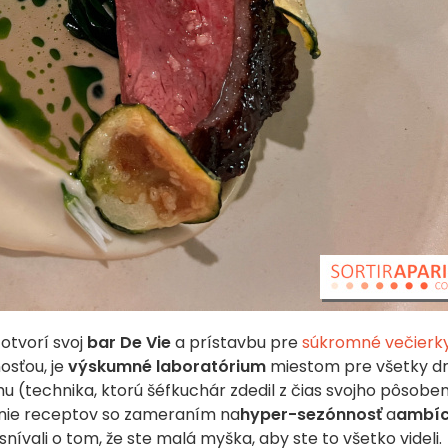
otvorí svoj
bar De Vie
a prístavbu pre
súkromné večierk
osťou, je
výskumné laboratórium
miestom pre všetky d
 (technika, ktorú šéfkuchár zdedil z čias svojho pôsoben
vanie receptov so zameraním na
hyper-sezónnosť
a
ambíc
 snívali o tom, že ste malá myška, aby ste to všetko videli.