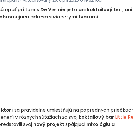
tiraparis · Aktualizovaný 25. apríl 2025 o 19:52hod.
sú opäť pri tom s De Vie; nie je to ani koktailový bar, ani
 ohromujúca adresa s viacerými tvárami.
 ktorí
sa pravidelne umiestňujú na popredných priečkac
enení v rôznych súťažiach za svoj
koktailový bar
Little R
predstavili svoj
nový projekt
spájajúci
mixológiu a