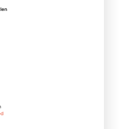
 len
h
ed