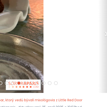
ar, ktorý vedú bývalí mixológovia z Little Red Door