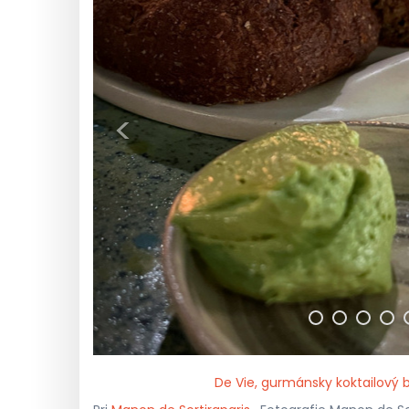
<
De Vie, gurmánsky koktailový b