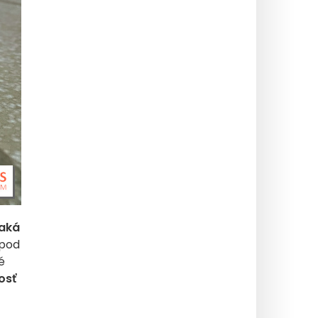
 aká
pod
é
osť