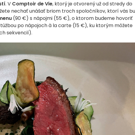
stí
. V
Comptoir de Vie
, ktorý je otvorený už od stredy do
ôžete nechať unášať briom troch spoločníkov, ktorí vás b
menu
(90 €) s nápojmi (55 €), o ktorom budeme hovoriť
 túžbou po nápojoch à la carte (15 €), ku ktorým môžete
ch sekvencií).