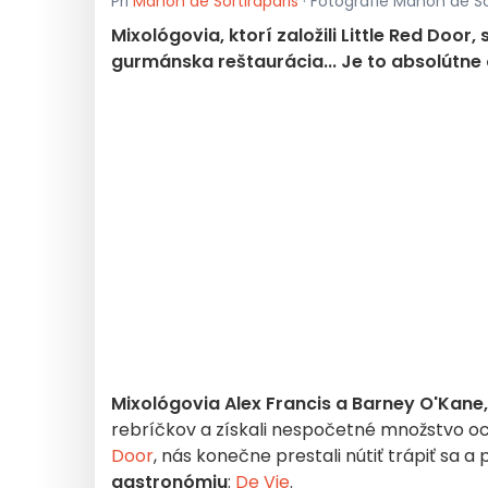
Pri
Manon de Sortiraparis
· Fotografie Manon de Sor
Mixológovia, ktorí založili Little Red Door, 
gurmánska reštaurácia... Je to absolútne
Mixológovia Alex Francis a Barney O'Kane,
rebríčkov a získali nespočetné množstvo oc
Door
, nás konečne prestali nútiť trápiť sa a 
gastronómiu
:
De Vie
.