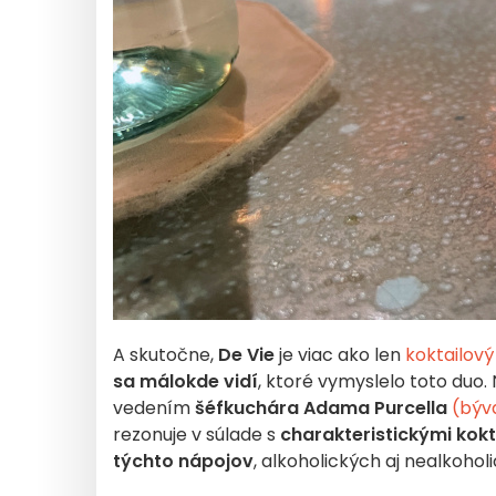
A skutočne,
De Vie
je viac ako len
koktailový
sa málokde vidí
, ktoré vymyslelo toto duo
vedením
šéfkuchára Adama Purcella
(býv
rezonuje v súlade s
charakteristickými kokt
týchto nápojov
, alkoholických aj nealkohol