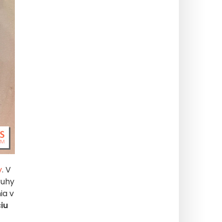
y
. V
ruhy
ia v
iu