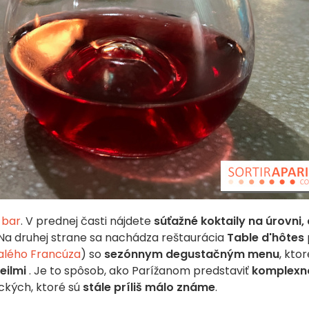
 bar
. V prednej časti nájdete
súťažné koktaily
na úrovni,
. Na druhej strane sa nachádza reštaurácia
Table d'hôtes
alého Francúza
) so
sezónnym degustačným menu
, ktor
eilmi
. Je to spôsob, ako Parížanom predstaviť
komplexn
ických, ktoré sú
stále príliš málo známe
.