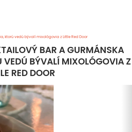
, ktorú vedú bývalí mixológovia z Little Red Door
OKTAILOVÝ BAR A GURMÁNSKA
 VEDÚ BÝVALÍ MIXOLÓGOVIA Z
TLE RED DOOR