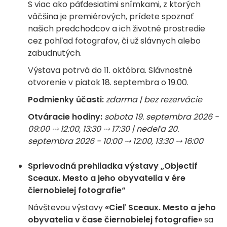
S viac ako päťdesiatimi snímkami, z ktorých
väčšina je premiérových, prídete spoznať
našich predchodcov a ich životné prostredie
cez pohľad fotografov, či už slávnych alebo
zabudnutých.
Výstava potrvá do 11. októbra. Slávnostné
otvorenie v piatok 18. septembra o 19.00.
Podmienky účasti:
zdarma | bez rezervácie
Otváracie hodiny:
sobota 19. septembra 2026 -
09:00 ⤏ 12:00, 13:30 ⤏ 17:30 | nedeľa 20.
septembra 2026 - 10:00 ⤏ 12:00, 13:30 ⤏ 16:00
Sprievodná prehliadka výstavy „Objectif
Sceaux. Mesto a jeho obyvatelia v ére
čiernobielej fotografie“
Návštevou výstavy
«Cieľ Sceaux. Mesto a jeho
obyvatelia v čase čiernobielej fotografie»
sa