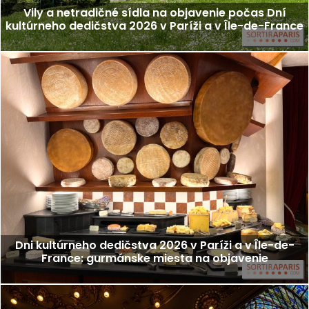
Vily a netradičné sídla na objavenie počas Dní
kultúrneho dedičstva 2026 v Paríži a v Île-de-France
Dni kultúrneho dedičstva 2026 v Paríži a v Île-de-
France: gurmánske miesta na objavenie