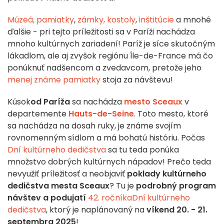
Múzeá,
pamiatky
,
zámky,
kostoly
,
inštitúcie
a mnohé
ďalšie - pri tejto príležitosti sa v Paríži nachádza
mnoho kultúrnych zariadení! Paríž je síce skutočným
lákadlom, ale aj zvyšok regiónu Île-de-France má čo
ponúknuť nadšencom a zvedavcom, pretože jeho
menej známe pamiatky
stoja za návštevu!
Kúsok
od Paríža
sa nachádza
mesto Sceaux
v
departemente
Hauts-de-Seine
. Toto mesto, ktoré
sa nachádza na dosah ruky, je známe svojím
rovnomenným sídlom a má bohatú históriu. Počas
Dní kultúrneho dedičstva
sa tu teda ponúka
množstvo dobrých kultúrnych nápadov! Prečo teda
nevyužiť príležitosť a neobjaviť
poklady kultúrneho
dedičstva mesta Sceaux
? Tu je
podrobný program
návštev a podujatí
42. ročníka
Dní kultúrneho
dedičstva
, ktorý je naplánovaný na
víkend 20. - 21.
septembra 2025
!