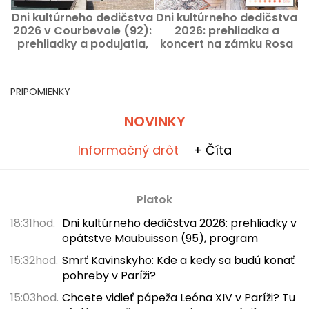
Dni kultúrneho dedičstva
Dni kultúrneho dedičstva
D
2026 v Courbevoie (92):
2026: prehliadka a
2
prehliadky a podujatia,
koncert na zámku Rosa
ktoré sa uskutočnia
Bonheur
tento víkend.
PRIPOMIENKY
NOVINKY
Informačný drôt
+ Číta
Piatok
18:31hod.
Dni kultúrneho dedičstva 2026: prehliadky v
opátstve Maubuisson (95), program
15:32hod.
Smrť Kavinskyho: Kde a kedy sa budú konať
pohreby v Paríži?
15:03hod.
Chcete vidieť pápeža Leóna XIV v Paríži? Tu