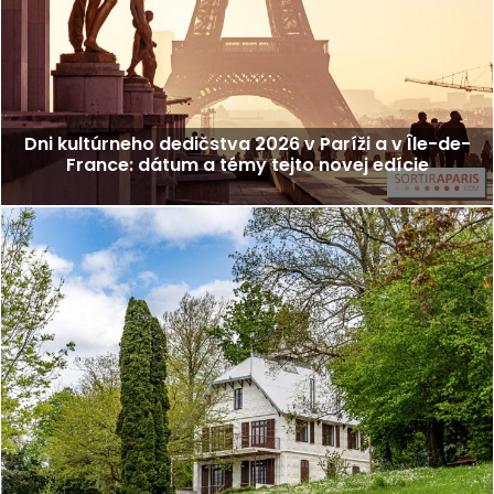
Dni kultúrneho dedičstva 2026 v Paríži a v Île-de-
France: dátum a témy tejto novej edície