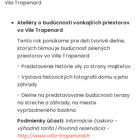
Vila Trapenard
Ateliéry o budúcnosti vonkajších priestorov
vo Vile Trapenard
Tento rok ponúkame pre deti tvorivé dielne,
ktorých témou je budúcnosť zelených
priestorov vo Ville Trapenard:
- Predstavenie histórie vily zo strany majiteľov
- Výstava historických fotografií domu a jeho
záhrady
- Dielne na predstavovanie budúcnosti terasy
na streche a záhrady, na mieste
vyprázdneného bazéna
Podmienky účasti:
Informácie čoskoro -
výhodná tarifa | Povinná rezervácia -
http://www.villa-trapenard.fr