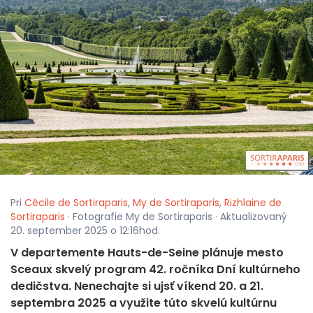
Pri
Cécile de Sortiraparis
,
My de Sortiraparis
,
Rizhlaine de
Sortiraparis
· Fotografie My de Sortiraparis · Aktualizovaný
20. september 2025 o 12:16hod.
V departemente Hauts-de-Seine plánuje mesto
Sceaux skvelý program 42. ročníka Dní kultúrneho
dedičstva. Nenechajte si ujsť víkend 20. a 21.
septembra 2025 a využite túto skvelú kultúrnu