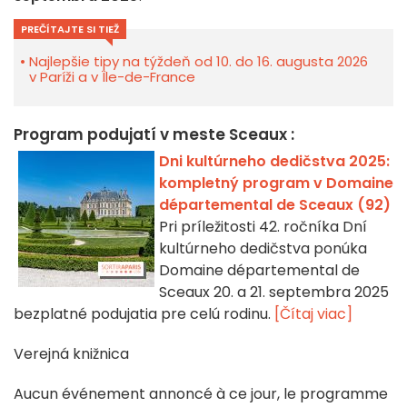
PREČÍTAJTE SI TIEŽ
Najlepšie tipy na týždeň od 10. do 16. augusta 2026
v Paríži a v Île-de-France
Program podujatí v meste Sceaux :
Dni kultúrneho dedičstva 2025:
kompletný program v Domaine
départemental de Sceaux (92)
Pri príležitosti 42. ročníka Dní
kultúrneho dedičstva ponúka
Domaine départemental de
Sceaux 20. a 21. septembra 2025
bezplatné podujatia pre celú rodinu.
[Čítaj viac]
Verejná knižnica
Aucun événement annoncé à ce jour, le programme