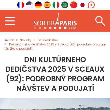
Privítať
Novinky
Dni dedičstva
Dni kultúrneho dedičstva 2025 v Sceaux (92): podrobný program
návštev a podujatí
DNI KULTÚRNEHO
DEDIČSTVA 2025 V SCEAUX
(92): PODROBNÝ PROGRAM
NÁVŠTEV A PODUJATÍ