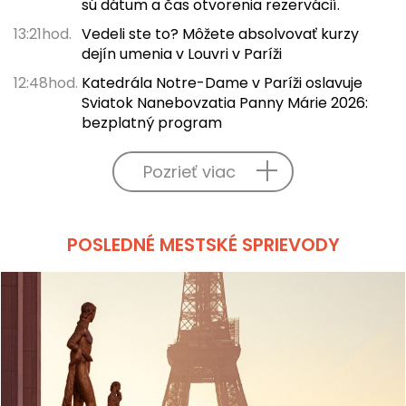
sú dátum a čas otvorenia rezervácií.
13:21hod.
Vedeli ste to? Môžete absolvovať kurzy
dejín umenia v Louvri v Paríži
12:48hod.
Katedrála Notre-Dame v Paríži oslavuje
Sviatok Nanebovzatia Panny Márie 2026:
bezplatný program
Pozrieť viac
POSLEDNÉ MESTSKÉ SPRIEVODY