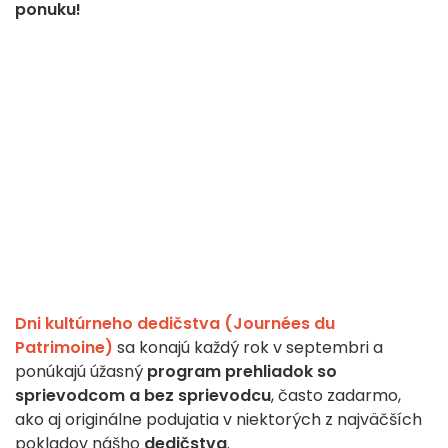
ponuku!
Dni kultúrneho dedičstva (Journées du
Patrimoine)
sa konajú každý rok v septembri a
ponúkajú úžasný
program prehliadok so
sprievodcom a bez sprievodcu
, často zadarmo,
ako aj originálne podujatia v niektorých z najväčších
pokladov nášho
dedičstva
.