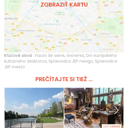
ZOBRAZIŤ KARTU
Kľúčové slová :
hauts de seine
,
tesnenia
,
Dni európskeho
kultúrneho dedičstva
,
Sprievodca JEP navigo
,
Sprievodca
JEP mesto
PREČÍTAJTE SI TIEŽ ...