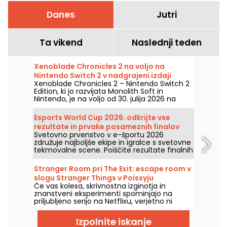
Danes
Jutri
Ta vikend
Naslednji teden
Xenoblade Chronicles 2 na voljo na
Nintendo Switch 2 v nadgrajeni izdaji
Xenoblade Chronicles 2 – Nintendo Switch 2
Edition, ki jo razvijata Monolith Soft in
Nintendo, je na voljo od 30. julija 2026 na
Nintendo Switch 2. Ta nova različica izboljša
zmogljivost RPG-ja in dodaja več ekskluzivnih
Esports World Cup 2026: odkrijte vse
vsebin.
rezultate in prvake posameznih finalov
Svetovno prvenstvo v e-športu 2026
združuje najboljše ekipe in igralce s svetovne
tekmovalne scene. Poiščite rezultate finalnih
tekem, števila točk, zmagovalce
posameznih turnirjev in koledar prihodnjih
Stranger Room pri The Exit: escape room v
dvobojev.
slogu Stranger Things v Poissyju
Če vas kolesa, skrivnostna izginotja in
znanstveni eksperimenti spominjajo na
priljubljeno serijo na Netflixu, verjetno ni
naključje. V Poissyju Stranger Room podjetja
The Exit črpa iz tega sveta in ponuja ekipno
Izpolnite iskanje
preiskavo, ki jo je treba rešiti skupaj.