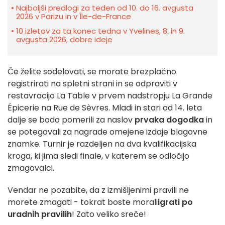
Najboljši predlogi za teden od 10. do 16. avgusta
2026 v Parizu in v Île-de-France
10 izletov za ta konec tedna v Yvelines, 8. in 9.
avgusta 2026, dobre ideje
Če želite sodelovati, se morate brezplačno
registrirati na spletni strani in se odpraviti v
restavracijo La Table v prvem nadstropju La Grande
Épicerie na Rue de Sèvres. Mladi in stari od 14. leta
dalje se bodo pomerili za naslov
prvaka dogodka
in
se potegovali za nagrade omejene izdaje blagovne
znamke. Turnir je razdeljen na dva kvalifikacijska
kroga, ki jima sledi finale, v katerem se odločijo
zmagovalci.
Vendar ne pozabite, da z izmišljenimi pravili ne
morete zmagati - tokrat boste morali
igrati po
uradnih pravilih
! Zato veliko sreče!