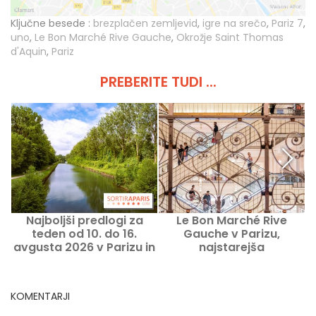
Ključne besede :
brezplačen zemljevid
,
igre na srečo
,
Pariz 7
,
uno
,
Le Bon Marché Rive Gauche
,
Okrožje Saint Thomas
d'Aquin
,
Pariz
PREBERITE TUDI ...
Najboljši predlogi za
Le Bon Marché Rive
teden od 10. do 16.
Gauche v Parizu,
avgusta 2026 v Parizu in
najstarejša
v Île-de-France
veleblagovnica
KOMENTARJI