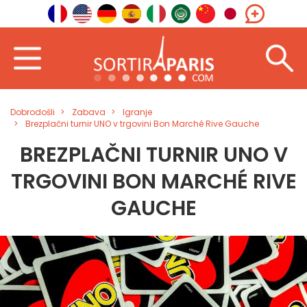
Dobrodošli
Zabava
Igranje
Brezplačni turnir UNO v trgovini Bon Marché Rive Gauche
BREZPLAČNI TURNIR UNO V
TRGOVINI BON MARCHÉ RIVE
GAUCHE