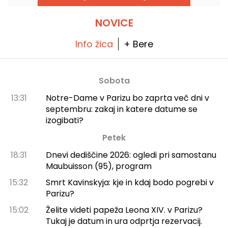
NOVICE
Info žica
+ Bere
Sobota
13:31
Notre-Dame v Parizu bo zaprta več dni v
septembru: zakaj in katere datume se
izogibati?
Petek
18:31
Dnevi dediščine 2026: ogledi pri samostanu
Maubuisson (95), program
15:32
Smrt Kavinskyja: kje in kdaj bodo pogrebi v
Parizu?
15:02
Želite videti papeža Leona XIV. v Parizu?
Tukaj je datum in ura odprtja rezervacij.