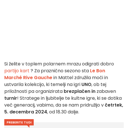
Si želite v toplem polarnem mrazu odigrati dobro
partijo kart
? Za praznično sezono sta
Le Bon
Marché Rive Gauche
in Mattel združila moči in
ustvarila kolekcijo, ki temelji na igri
UNO
, ob tej
priložnosti pa organizirata
brezplačen in
zabaven
turnir
! Stratege in ljubitelje te kultne igre, ki se dotika
več generacij, vabimo, da se nam pridružijo v
četrtek,
5. decembra 2024
, od 18.30 dalje.
PREBERITE TUDI