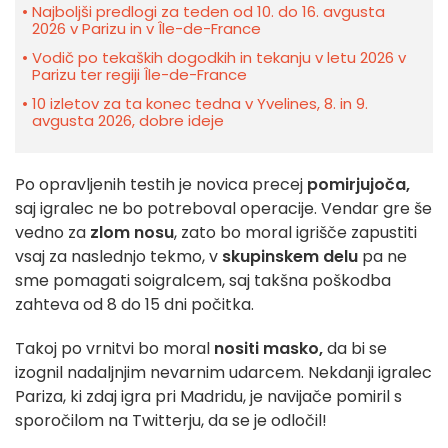
Najboljši predlogi za teden od 10. do 16. avgusta
2026 v Parizu in v Île-de-France
Vodič po tekaških dogodkih in tekanju v letu 2026 v
Parizu ter regiji Île-de-France
10 izletov za ta konec tedna v Yvelines, 8. in 9.
avgusta 2026, dobre ideje
Po opravljenih testih je novica precej
pomirjujoča,
saj igralec ne bo potreboval operacije. Vendar gre še
vedno za
zlom nosu
, zato bo moral igrišče zapustiti
vsaj za naslednjo tekmo, v
skupinskem delu
pa ne
sme pomagati soigralcem, saj takšna poškodba
zahteva od 8 do 15 dni počitka.
Takoj po vrnitvi bo moral
nositi masko,
da bi se
izognil nadaljnjim nevarnim udarcem. Nekdanji igralec
Pariza, ki zdaj igra pri Madridu, je navijače pomiril s
sporočilom na Twitterju, da se je odločil!