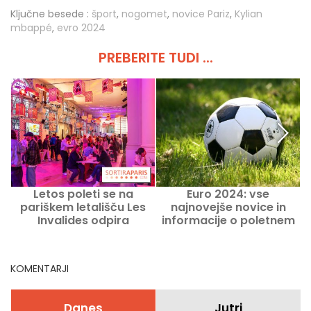
Ključne besede :
šport
,
nogomet
,
novice Pariz
,
Kylian
mbappé
,
evro 2024
PREBERITE TUDI ...
Letos poleti se na
Euro 2024: vse
pariškem letališču Les
najnovejše novice in
k
Invalides odpira
informacije o poletnem
velikanski prostor za
nogometnem
hrano in praznični
tekmovanju
športni bar
KOMENTARJI
Danes
Jutri