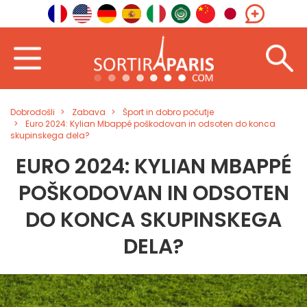
Dobrodošli
Zabava
Šport in dobro počutje
Euro 2024: Kylian Mbappé poškodovan in odsoten do konca
skupinskega dela?
EURO 2024: KYLIAN MBAPPÉ
POŠKODOVAN IN ODSOTEN
DO KONCA SKUPINSKEGA
DELA?