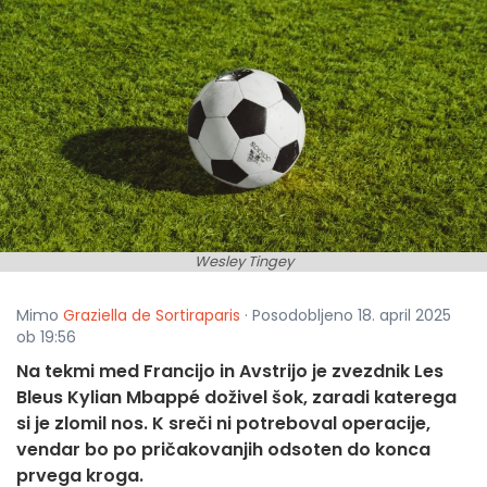
Wesley Tingey
Mimo
Graziella de Sortiraparis
· Posodobljeno 18. april 2025
ob 19:56
Na tekmi med Francijo in Avstrijo je zvezdnik Les
Bleus Kylian Mbappé doživel šok, zaradi katerega
si je zlomil nos. K sreči ni potreboval operacije,
vendar bo po pričakovanjih odsoten do konca
prvega kroga.