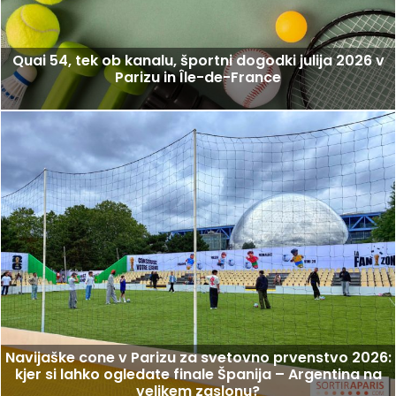
Quai 54, tek ob kanalu, športni dogodki julija 2026 v
Parizu in Île-de-France
Navijaške cone v Parizu za svetovno prvenstvo 2026:
kjer si lahko ogledate finale Španija – Argentina na
velikem zaslonu?