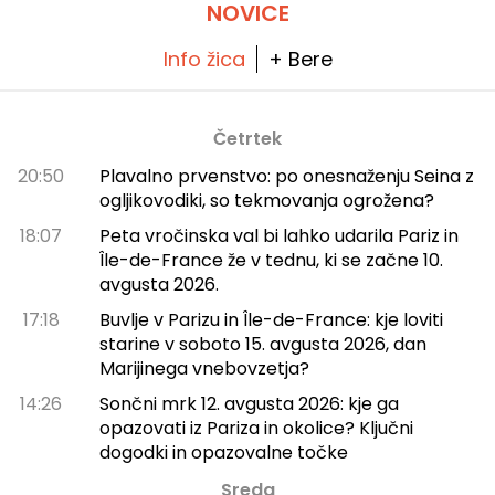
NOVICE
Info žica
+ Bere
Četrtek
20:50
Plavalno prvenstvo: po onesnaženju Seina z
ogljikovodiki, so tekmovanja ogrožena?
18:07
Peta vročinska val bi lahko udarila Pariz in
Île-de-France že v tednu, ki se začne 10.
avgusta 2026.
17:18
Buvlje v Parizu in Île-de-France: kje loviti
starine v soboto 15. avgusta 2026, dan
Marijinega vnebovzetja?
14:26
Sončni mrk 12. avgusta 2026: kje ga
opazovati iz Pariza in okolice? Ključni
dogodki in opazovalne točke
Sreda