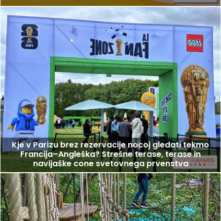
Kje v Parizu brez rezervacije nocoj gledati tekmo
Francija–Angleška? Strešne terase, terase in
navijaške cone svetovnega prvenstva