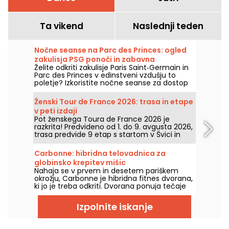
Ta vikend
Naslednji teden
Nočne seanse na Parc des Princes: ogled
zakulisja PSG ponoči in zabavna
Želite odkriti zakulisje Paris Saint‑Germain in
guinguette z DJ-seti
Parc des Princes v edinstveni vzdušju to
poletje? Izkoristite nočne seanse za dostop
do stadiona ponoči ter uživajte v številnih
prazničnih animacijah. Tukaj je program za
Ženski Tour de France 2026: trasa in etape
poletje 2026!
v peti izdaji
Pot ženskega Toura de France 2026 je
razkrita! Predvideno od 1. do 9. avgusta 2026,
trasa predvide 9 etap s startom v Švici in
ciljem v Nicei. Oglejte si, kaj nas čaka letos.
Carbonne: hibridna telovadnica za
globinsko krepitev mišic
Nahaja se v prvem in desetem pariškem
okrožju, Carbonne je hibridna fitnes dvorana,
ki jo je treba odkriti. Dvorana ponuja tečaje
Metode Carbonne za treninge globoke in
ciljno usmerjene krepiteve mišic.
Izpolnite iskanje