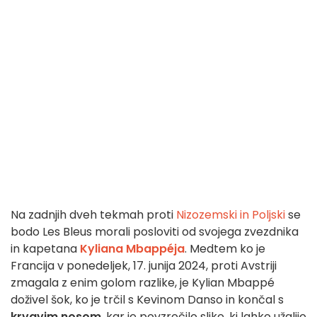
Na zadnjih dveh tekmah proti
Nizozemski in Poljski
se
bodo Les Bleus morali posloviti od svojega zvezdnika
in kapetana
Kyliana Mbappéja
. Medtem ko je
Francija v ponedeljek, 17. junija 2024, proti Avstriji
zmagala z enim golom razlike, je Kylian Mbappé
doživel šok, ko je trčil s Kevinom Danso in končal s
krvavim nosom
, kar je povzročilo slike, ki lahko užalijo