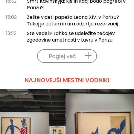
15:32
Smrt Kavinskyja: kje in kdaj bodo pogrebi v
Parizu?
15:02
Želite videti papeža Leona XIV. v Parizu?
Tukaj je datum in ura odprtja rezervacij.
13:22
Ste vedeli? Lahko se udeležite tečajev
zgodovine umetnosti v Luvru v Parizu.
Poglej več
NAJNOVEJŠI MESTNI VODNIKI