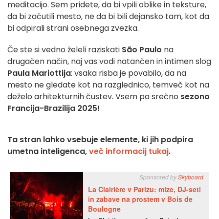
meditacijo. Sem pridete, da bi vpili oblike in teksture,
da bi začutili mesto, ne da bi bili dejansko tam, kot da
bi odpirali strani osebnega zvezka.
Če ste si vedno želeli raziskati
São Paulo
na
drugačen način, naj vas vodi natančen in intimen slog
Paula Mariottija
: vsaka risba je povabilo, da na
mesto ne gledate kot na razglednico, temveč kot na
deželo arhitekturnih čustev. Vsem pa srečno
sezono
Francija-Brazilija 2025
!
Ta stran lahko vsebuje elemente, ki jih podpira
umetna inteligenca,
več informacij tukaj
.