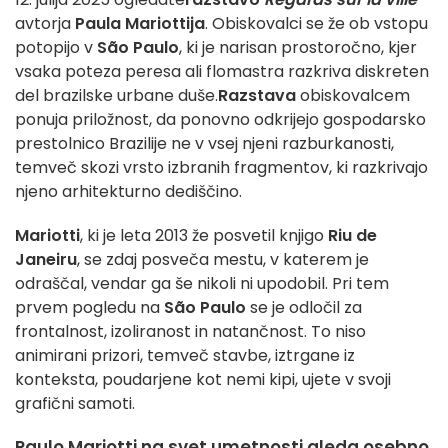
avtorja
Paula Mariottija
. Obiskovalci se že ob vstopu
potopijo v
São Paulo
, ki je narisan prostoročno, kjer
vsaka poteza peresa ali flomastra razkriva diskreten
del brazilske urbane duše.
Razstava
obiskovalcem
ponuja priložnost, da ponovno odkrijejo gospodarsko
prestolnico Brazilije ne v vsej njeni razburkanosti,
temveč skozi vrsto izbranih fragmentov, ki razkrivajo
njeno arhitekturno dediščino.
Mariotti
, ki je leta 2013 že posvetil knjigo
Riu de
Janeiru
, se zdaj posveča mestu, v katerem je
odraščal, vendar ga še nikoli ni upodobil. Pri tem
prvem pogledu na
São Paulo
se je odločil za
frontalnost, izoliranost in natančnost. To niso
animirani prizori, temveč stavbe, iztrgane iz
konteksta, poudarjene kot nemi kipi, ujete v svoji
grafični samoti.
Paulo Mariotti na svet umetnosti gleda osebno