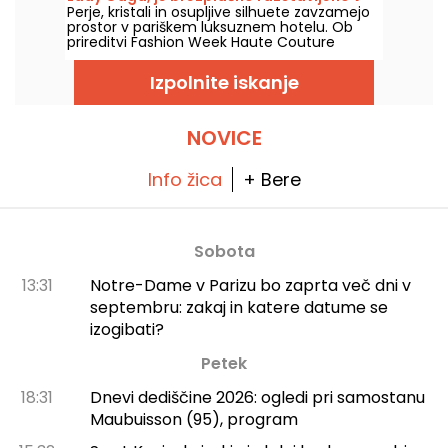
stvari!
Perje, kristali in osupljive silhuete zavzamejo
luksuznem hotelu v Parizu – fotografije
prostor v pariškem luksuznem hotelu. Ob
prireditvi Fashion Week Haute Couture
Sofitel Paris Le Faubourg brezplačno
razstavlja več modnih kreacij, ki jih nosijo
Izpolnite iskanje
svetovne zvezde, vse do 6. oktobra 2026.
NOVICE
Info žica
+ Bere
Sobota
13:31
Notre-Dame v Parizu bo zaprta več dni v
septembru: zakaj in katere datume se
izogibati?
Petek
18:31
Dnevi dediščine 2026: ogledi pri samostanu
Maubuisson (95), program