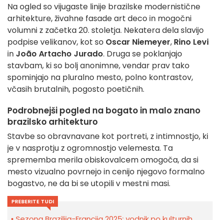
Na ogled so vijugaste linije brazilske modernistične
arhitekture, živahne fasade art deco in mogočni
volumni z začetka 20. stoletja. Nekatera dela slavijo
podpise velikanov, kot so
Oscar Niemeyer
,
Rino Levi
in
João Artacho Jurado
. Druga se poklanjajo
stavbam, ki so bolj anonimne, vendar prav tako
spominjajo na pluralno mesto, polno kontrastov,
včasih brutalnih, pogosto poetičnih.
Podrobnejši pogled na bogato in malo znano
brazilsko arhitekturo
Stavbe so obravnavane kot portreti, z intimnostjo, ki
je v nasprotju z ogromnostjo velemesta. Ta
sprememba merila obiskovalcem omogoča, da si
mesto vizualno povrnejo in cenijo njegovo formalno
bogastvo, ne da bi se utopili v mestni masi.
PREBERITE TUDI
Sezona Brazilija-Francija 2025: vodnik po kulturnih