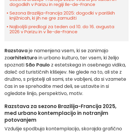
dogodkih v Parizu in regiji Ile-de-France
Sezona Brazilija-Francija 2025: dogodki v pariških
knjižnicah, ki jih ne gre zamuditi
Najboljši predlogi za teden od 10. do 16. avgusta
2026 v Parizu in v Île-de-France
Razstava
je namenjena vsem, ki se zanimajo
za
arhitekturo
in urbano kulturo, ter vsem, ki želijo
spoznati
São Paulo
z estetskega in osebnega vidika,
daleč od turističnih klišejev. Ne glede na to, ali ste z
družino, s prijatelji ali sami, ste vabljeni, da si vzamete
čas in se sprehodite med deli, se ustavite in si
ogledate linijo, perspektivo, motiv.
Razstava za
sezono Brazilija-Francija 2025
,
med urbano kontemplacijo in notranjim
potovanjem
Vzdušje spodbuja kontemplacijo, skorajda grafično