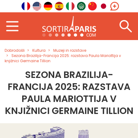
Dobrodošli
Kultura
Muzeji in razstave
Sezona Brazilija-Francija 2025: razstava Paula Mariottija v
knjižnici Germaine Tillion
SEZONA BRAZILIJA-
FRANCIJA 2025: RAZSTAVA
PAULA MARIOTTIJA V
KNJIŽNICI GERMAINE TILLION