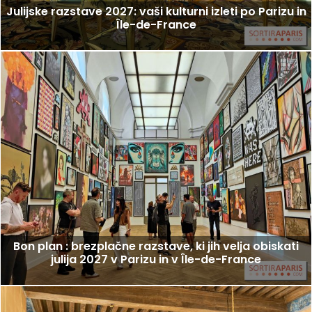
Julijske razstave 2027: vaši kulturni izleti po Parizu in
Île-de-France
Bon plan : brezplačne razstave, ki jih velja obiskati
julija 2027 v Parizu in v Île-de-France