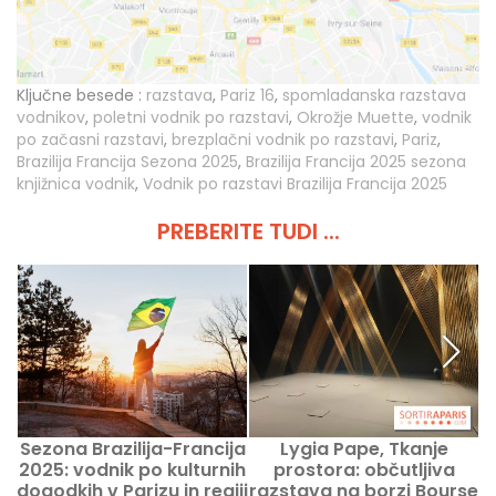
Ključne besede :
razstava
,
Pariz 16
,
spomladanska razstava
vodnikov
,
poletni vodnik po razstavi
,
Okrožje Muette
,
vodnik
po začasni razstavi
,
brezplačni vodnik po razstavi
,
Pariz
,
Brazilija Francija Sezona 2025
,
Brazilija Francija 2025 sezona
knjižnica vodnik
,
Vodnik po razstavi Brazilija Francija 2025
PREBERITE TUDI ...
Sezona Brazilija-Francija
Lygia Pape, Tkanje
A
2025: vodnik po kulturnih
prostora: občutljiva
B
dogodkih v Parizu in regiji
razstava na borzi Bourse