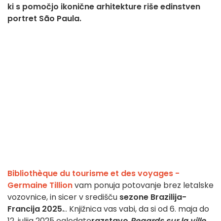
ki s pomočjo ikonične arhitekture riše edinstven
portret São Paula.
Bibliothèque du tourisme et des voyages -
Germaine Tillion
vam ponuja potovanje brez letalske
vozovnice, in sicer v središču
sezone Brazilija-
Francija 2025.
.. Knjižnica vas vabi, da si od 6. maja do
12. julija 2025 ogledate
razstavo
Regards sur la ville