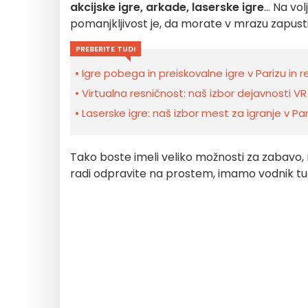
akcijske igre, arkade, laserske igre
... Na v
pomanjkljivost je, da morate v mrazu zapusti
PREBERITE TUDI
Igre pobega in preiskovalne igre v Parizu in r
Virtualna resničnost: naš izbor dejavnosti VR 
Laserske igre: naš izbor mest za igranje v Pari
Tako boste imeli veliko možnosti za zabavo, n
radi odpravite na prostem, imamo vodnik tud