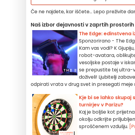
Če ne najdete, kar iščete... Lepo preživite dan,
Naš izbor dejavnosti v zaprtih prostorih v
The Edge: edinstvena iz
Sponzorirano - The Edge 
Kam vas vodi? K Gjupiju,
robot-avatara, oblikujt
vesoljske postaje v iskan
se prepustite tej ultra-
doživeli! Ljubitelji zabav
odpirati vrata v drug svet in presegati meje
Kje bi se lahko skupaj s
turnirjev v Parizu?
Kaj je boljše kot prije
okolju odkrijte priljublj
sproščenem vzdušju.
[P