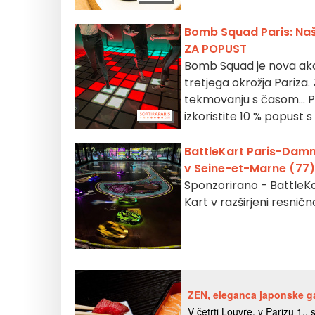
Bomb Squad Paris: Naš 
ZA POPUST
Bomb Squad je nova akci
tretjega okrožja Pariza.
tekmovanju s časom... Pr
izkoristite 10 % popus
BattleKart Paris-Damma
v Seine-et-Marne (77)
Sponzorirano - BattleKa
Kart v razširjeni resnič