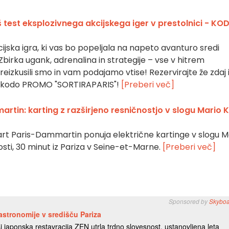
test eksplozivnega akcijskega iger v prestolnici - KO
jska igra, ki vas bo popeljala na napeto avanturo sredi
 Zbirka ugank, adrenalina in strategije – vse v hitrem
eizkusili smo in vam podajamo vtise! Rezervirajte že zdaj 
t s kodo PROMO "SORTIRAPARIS"!
[Preberi več]
rtin: karting z razširjeno resničnostjo v slogu Mario 
rt Paris-Dammartin ponuja električne kartinge v slogu M
nosti, 30 minut iz Pariza v Seine-et-Marne.
[Preberi več]