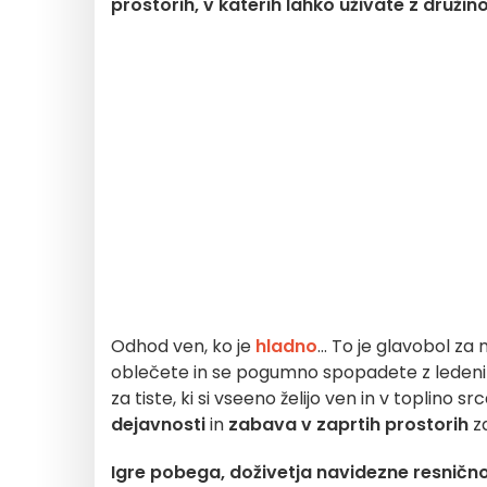
prostorih, v katerih lahko uživate z družino 
Odhod ven, ko je
hladno
... To je glavobol za
oblečete in se pogumno spopadete z ledenim 
za tiste, ki si vseeno želijo ven in v toplino 
dejavnosti
in
zabava v zaprtih prostorih
za
Igre pobega, doživetja navidezne resničnosti