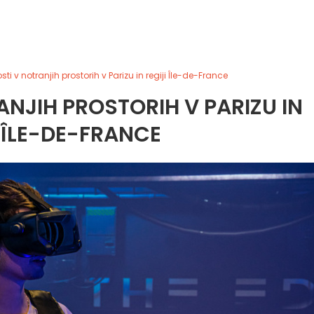
sti v notranjih prostorih v Parizu in regiji Île-de-France
NJIH PROSTORIH V PARIZU IN
I ÎLE-DE-FRANCE