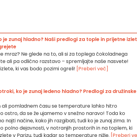
o je zunaj hladno? Naši predlogi za tople in prijetne izlet
grejete
o je mraz? Ne glede na to, ali si za toplega čokoladnega
te ali pa odlično razstavo – spremljajte naše nasvete!
izlete, ki vas bodo pozimi ogreli!
[Preberi več]
 otroki, ko je zunaj ledeno hladno? Predlogi za družinske
 ali pomladnem času se temperature lahko hitro
ko ostro, da se že ujamemo v snežno naravo! Toda ko
jti načine, kako jih razgibati, tudi ko je zunaj zima. In
to polno dejavnosti, v notranjih prostorih in na toplem, ki
lete v Parizu, tudi kadar so temperature nižje.
[Preberi v