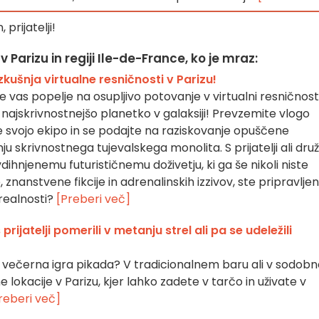
 prijatelji!
 Parizu in regiji Ile-de-France, ko je mraz:
kušnja virtualne resničnosti v Parizu!
vas popelje na osupljivo potovanje v virtualni resničnosti
 najskrivnostnejšo planetko v galaksiji! Prevzemite vlogo
e svojo ekipo in se podajte na raziskovanje opuščene
ju skrivnostnega tujevalskega monolita. S prijatelji ali dru
vdihnjenemu futurističnemu doživetju, ki ga še nikoli niste
e, znanstvene fikcije in adrenalinskih izzivov, ste pripravljen
 realnosti?
[Preberi več]
 prijatelji pomerili v metanju strel ali pa se udeležili
tna večerna igra pikada? V tradicionalnem baru ali v sodo
ene lokacije v Parizu, kjer lahko zadete v tarčo in uživate v
reberi več]