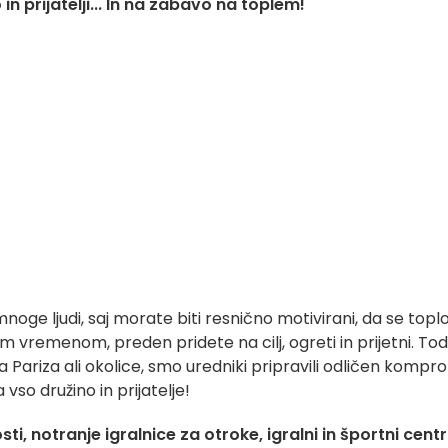
in prijatelji... In na zabavo na toplem!
 mnoge ljudi, saj morate biti resnično motivirani, da se topl
vremenom, preden pridete na cilj, ogreti in prijetni. To
srca Pariza ali okolice, smo uredniki pripravili odličen kompr
 vso družino in prijatelje!
, notranje igralnice za otroke, igralni in športni centri