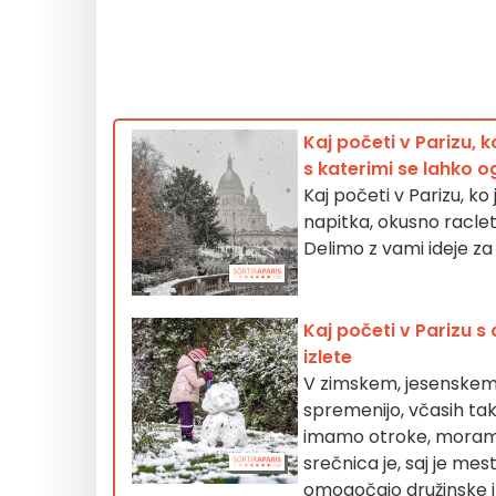
Kaj početi v Parizu, k
s katerimi se lahko o
Kaj početi v Parizu, k
napitka, okusno raclet
Delimo z vami ideje za 
Kaj početi v Parizu s
izlete
V zimskem, jesenskem
spremenijo, včasih ta
imamo otroke, moramo na
srečnica je, saj je mes
omogočajo družinske iz