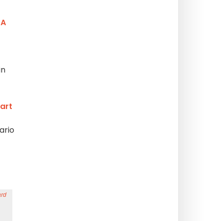
DA
in
Kart
ario