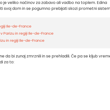
oljo je veliko načinov za zabavo ali vadbo na toplem. Edina
ti svoj dom in se pogumno prebijati skozi prometni sistem
egiji Ile-de-France
v Parizu in regiji Ile-de-France
zu in regiji Ile-de-France
e da bi zunaj zmrznili in se prehladili. Če pa se kljub vre
i za to: