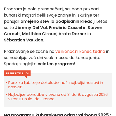
Program je poln presenečenj, saj bodo priznani
kuharski mojstri delili svoje znanje in izkušnje ter
ponujali
omejeno število podpisanih kreacij
. Letos
so to
Jérémy Del Val, Frédéric Cassel
in
Steven
Gerault, Matthias Giroud, brata Dorner
in
Sébastien Vauxion
.
Praznovanje se začne na
velikonočni konec tedna
in
se nadaljuje več dni vsak mesec do konca junija.
Spodaj si oglejte
celoten program
!
PREBERITE TUDI
Pariz za ljubitelje čokolade: naši najboljši naslovi in
nasveti
Najboljše ponudbe v tednu od 3. do 9. avgusta 2026
v Parizu in Île-de-France
Na programu kuharskega odra Valrhona 2025 :