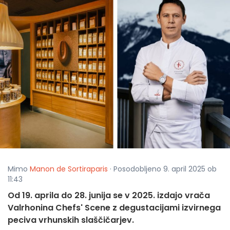
Mimo
Manon de Sortiraparis
· Posodobljeno 9. april 2025 ob
11:43
Od 19. aprila do 28. junija se v 2025. izdajo vrača
Valrhonina Chefs' Scene z degustacijami izvirnega
peciva vrhunskih slaščičarjev.