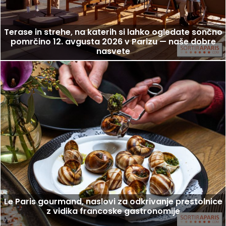
Terase in strehe, na katerih si lahko ogledate sončno
pomrčino 12. avgusta 2026 v Parizu — naše dobre
nasvete
Le Paris gourmand, naslovi za odkrivanje prestolnice
z vidika francoske gastronomije