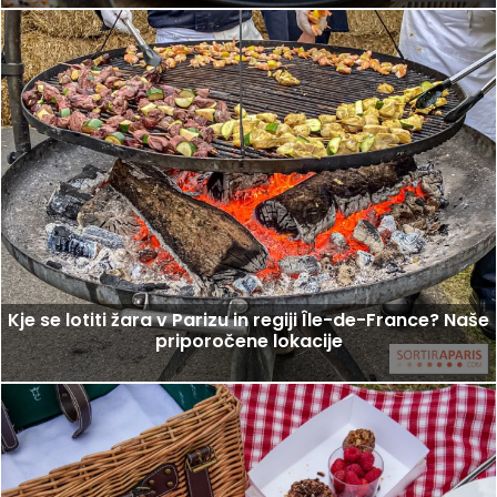
Kje se lotiti žara v Parizu in regiji Île-de-France? Naše
priporočene lokacije