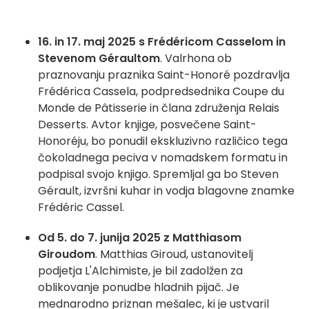
16. in 17. maj 2025 s Frédéricom Casselom in
Stevenom Géraultom
. Valrhona ob
praznovanju praznika Saint-Honoré pozdravlja
Frédérica Cassela, podpredsednika Coupe du
Monde de Pâtisserie in člana združenja Relais
Desserts. Avtor knjige, posvečene Saint-
Honoréju, bo ponudil ekskluzivno različico tega
čokoladnega peciva v nomadskem formatu in
podpisal svojo knjigo. Spremljal ga bo Steven
Gérault, izvršni kuhar in vodja blagovne znamke
Frédéric Cassel.
Od 5. do 7. junija 2025 z Matthiasom
Giroudom
. Matthias Giroud, ustanovitelj
podjetja L'Alchimiste, je bil zadolžen za
oblikovanje ponudbe hladnih pijač. Je
mednarodno priznan mešalec, ki je ustvaril