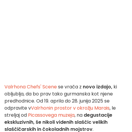
Valrhona Chefs' Scene
se vrača z
novo izdajo,
ki
obljublja, da bo prav tako gurmanska kot njene
predhodnice. Od 19. aprila do 28. junija 2025 se
odpravite v
Valrhonin prostor v
okrožju Marais
, le
streljaj od
Picassovega muzeja
, na
degustacije
ekskluzivnih, še nikoli videnih slaščic
velikih
slaščičarskih in čokoladnih mojstrov
.