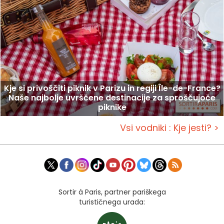
Kje si privoščiti piknik v Parizu in regiji Île-de-France?
Naše najbolje uvrščene destinacije za sproščujoče
piknike
Vsi vodniki : Kje jesti? >
Sortir à Paris, partner pariškega
turističnega urada: