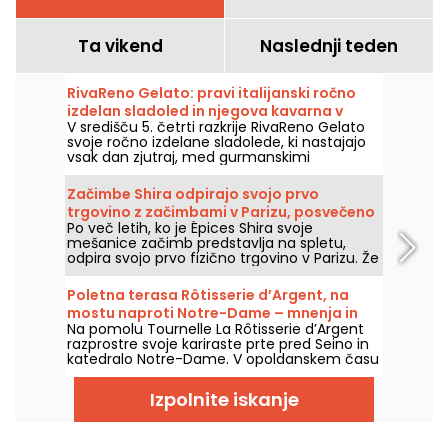
Ta vikend
Naslednji teden
RivaReno Gelato: pravi italijanski ročno
izdelan sladoled in njegova kavarna v
V središču 5. četrti razkrije RivaReno Gelato
Quartier Latin
svoje ročno izdelane sladolede, ki nastajajo
vsak dan zjutraj, med gurmanskimi
italijanskimi specialitetami, sadnimi sorbeti in
prostorom coffee shopa. Neizogibna
Začimbe Shira odpirajo svojo prvo
sladoledarna v tej četrti!
trgovino z začimbami v Parizu, posvečeno
Po več letih, ko je Épices Shira svoje
začimbam in mediteranski kuhinji.
mešanice začimb predstavlja na spletu,
odpira svojo prvo fizično trgovino v Parizu. Že
od septembra 2026 bo blagovna znamka
prisotna na Marché Saint-Martin v desetem
Poletna terasa Rôtisserie d’Argent, na
okrožju, kjer bo na voljo trgovina z živili,
mostu naproti Notre-Dame – mnenja in
ponudba sredozemskih jedi za vzeti s seboj
Na pomolu Tournelle La Rôtisserie d’Argent
fotografije
in izbor finih izdelkov z vsega sveta.
razprostre svoje kariraste prte pred Seino in
katedralo Notre-Dame. V opoldanskem času
ali zvečer ta poletna terasa ponuja velike
klasike bistroja, ki jih preobraža kuhar
Izpolnite iskanje
Romuald Sinnan, v zelo idiličnem vzdušju, ki
pa tokrat jedi ne žrtvuje zaradi pogleda.