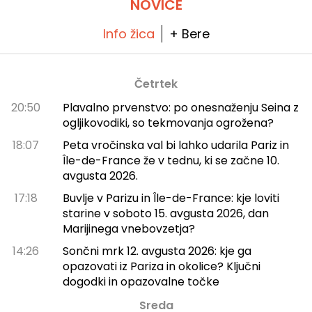
NOVICE
Info žica
+ Bere
Četrtek
20:50
Plavalno prvenstvo: po onesnaženju Seina z
ogljikovodiki, so tekmovanja ogrožena?
18:07
Peta vročinska val bi lahko udarila Pariz in
Île-de-France že v tednu, ki se začne 10.
avgusta 2026.
17:18
Buvlje v Parizu in Île-de-France: kje loviti
starine v soboto 15. avgusta 2026, dan
Marijinega vnebovzetja?
14:26
Sončni mrk 12. avgusta 2026: kje ga
opazovati iz Pariza in okolice? Ključni
dogodki in opazovalne točke
Sreda