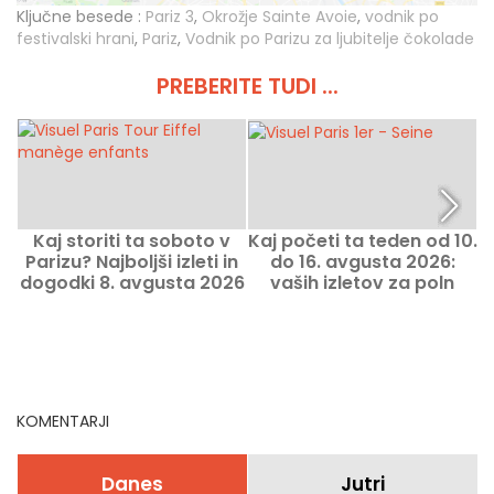
Ključne besede :
Pariz 3
,
Okrožje Sainte Avoie
,
vodnik po
festivalski hrani
,
Pariz
,
Vodnik po Parizu za ljubitelje čokolade
PREBERITE TUDI ...
Kaj storiti ta soboto v
Kaj početi ta teden od 10.
Parizu? Najboljši izleti in
do 16. avgusta 2026:
dogodki 8. avgusta 2026
vaših izletov za poln
p
teden v Parizu
KOMENTARJI
Danes
Jutri