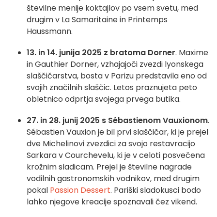
številne menije koktajlov po vsem svetu, med
drugim v La Samaritaine in Printemps
Haussmann.
13. in 14. junija 2025 z bratoma Dorner
. Maxime
in Gauthier Dorner, vzhajajoči zvezdi lyonskega
slaščičarstva, bosta v Parizu predstavila eno od
svojih značilnih slaščic. Letos praznujeta peto
obletnico odprtja svojega prvega butika.
27. in 28. junij 2025 s Sébastienom Vauxionom
.
Sébastien Vauxion je bil prvi slaščičar, ki je prejel
dve Michelinovi zvezdici za svojo restavracijo
Sarkara v Courchevelu, ki je v celoti posvečena
krožnim sladicam. Prejel je številne nagrade
vodilnih gastronomskih vodnikov, med drugim
pokal
Passion Dessert
. Pariški sladokusci bodo
lahko njegove kreacije spoznavali čez vikend.