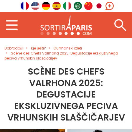
Dobrodošli
Kje jesti?
Gurmanski izleti
Scène des Chefs Valrhona 2025: Degustacije ekskluzivnega
peciva vrhunskih slaščičarjev
SCÈNE DES CHEFS
VALRHONA 2025:
DEGUSTACIJE
EKSKLUZIVNEGA PECIVA
VRHUNSKIH SLAŠČIČARJEV