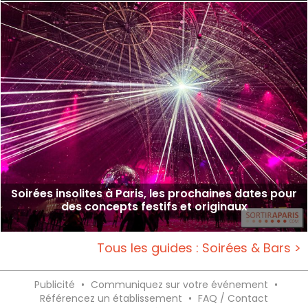
Soirées insolites à Paris, les prochaines dates pour
des concepts festifs et originaux
Tous les guides : Soirées & Bars >
Publicité
•
Communiquez sur votre événement
•
Référencez un établissement
•
FAQ / Contact