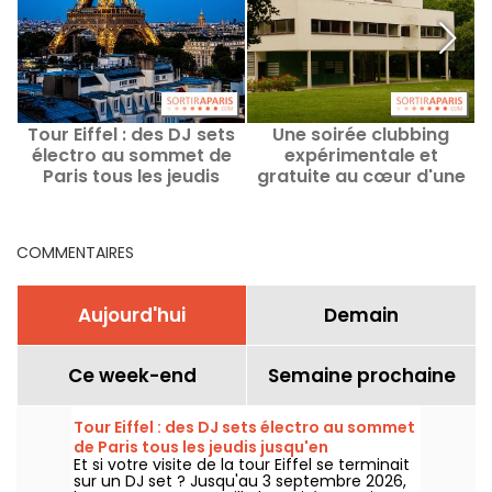
Tour Eiffel : des DJ sets
Une soirée clubbing
électro au sommet de
expérimentale et
Paris tous les jeudis
gratuite au cœur d'une
jusqu'en septembre
villa signée Le Corbusier
en région parisienne
COMMENTAIRES
Aujourd'hui
Demain
Ce week-end
Semaine prochaine
Tour Eiffel : des DJ sets électro au sommet
de Paris tous les jeudis jusqu'en
Et si votre visite de la tour Eiffel se terminait
septembre
sur un DJ set ? Jusqu'au 3 septembre 2026,