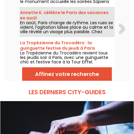
le monument accueille les soirées Sapiens
Tower avec Agoria et plusieurs artistes de la
scène électro, chaque jeudi au premier
Annette K. célèbre le Paris des vacances
étage.
en août
En août, Paris change de rythme. Les rues se
vident, l’agitation laisse place au calme et la
ville révèle un visage plus paisible. Chez
Annette K., on profite de cette parenthèse
unique pour prolonger l’esprit des vacances,
La Tropézienne du Trocadéro : la
les pieds presque dans l’eau, avant le retour
guinguette festive du jeudi à Paris
à la rentrée.
La Tropézienne du Trocadéro revient tous
les jeudis soir à Paris, avec une guinguette
chic et festive face à la Tour Eiffel.
Affinez votre recherche
LES DERNIERS CITY-GUIDES