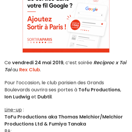
Ce
vendredi 24 mai 2019
, c’est soirée
Reciproc x Toi
Toi
au
Rex Club
.
Pour l’occasion, le club parisien des Grands
Boulevards ouvrira ses portes à
Tofu Productions
,
Ion Ludwig
et
Dubtil
.
Line-up
:
ToFu Productions aka Thomas Melchior/Melchior
Productions Ltd & Fumiya Tanaka
RA: