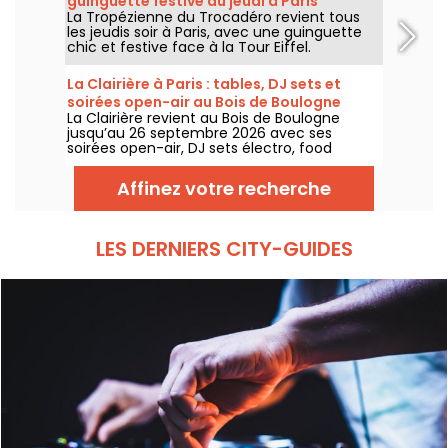
guinguette festive du jeudi à Paris
à la rentrée.
La Tropézienne du Trocadéro revient tous
les jeudis soir à Paris, avec une guinguette
chic et festive face à la Tour Eiffel.
La Clairière à Paris : tables, DJ sets et
soirées open-air au Bois de Boulogne
La Clairière revient au Bois de Boulogne
jusqu’au 26 septembre 2026 avec ses
soirées open-air, DJ sets électro, food
trucks, zone chill et tables à réserver. Installé
au Domaine de Longchamp, ce club en plein
Affinez votre recherche
air parisien accueille le public les vendredis
et samedis soir, avec plusieurs temps forts
tout l’été.
LES DERNIERS CITY-GUIDES