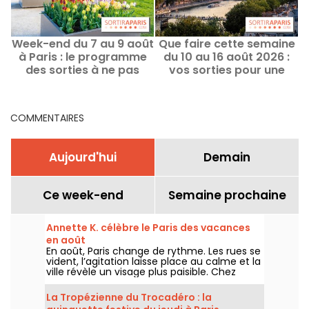
Week-end du 7 au 9 août
Que faire cette semaine
L
à Paris : le programme
du 10 au 16 août 2026 :
des sorties à ne pas
vos sorties pour une
manquer
semaine remplie à Paris
COMMENTAIRES
Aujourd'hui
Demain
Ce week-end
Semaine prochaine
Annette K. célèbre le Paris des vacances
en août
En août, Paris change de rythme. Les rues se
vident, l’agitation laisse place au calme et la
ville révèle un visage plus paisible. Chez
Annette K., on profite de cette parenthèse
unique pour prolonger l’esprit des vacances,
La Tropézienne du Trocadéro : la
les pieds presque dans l’eau, avant le retour