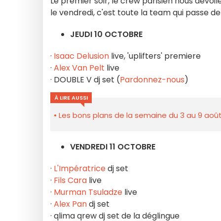
Le premier soir, le crew parisien nous dévoi
le vendredi, c'est toute la team qui passe der
JEUDI 10 OCTOBRE
·
Isaac Delusion
live, 'uplifters' premiere
·
Alex Van Pelt
live
· DOUBLE V dj set (
Pardonnez-nous
)
À LIRE AUSSI
Les bons plans de la semaine du 3 au 9 août
VENDREDI 11 OCTOBRE
·
L'Impératrice
dj set
·
Fils Cara
live
·
Murman Tsuladze
live
·
Alex Pan
dj set
· qlima qrew dj set de la déglingue