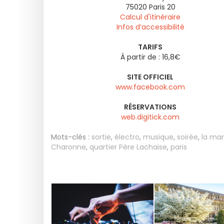
75020
Paris 20
Calcul d'itinéraire
Infos d’accessibilité
TARIFS
À partir de : 16,8€
SITE OFFICIEL
www.facebook.com
RÉSERVATIONS
web.digitick.com
Mots-clés :
sortie
,
électro
,
musique
,
soirée
,
la mar
Charonne
,
quartier Père Lachaise
,
paris