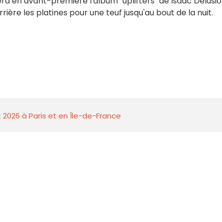
lera en avant-première l'album "uplifters" de Isaac Delusio
rière les platines pour une teuf jusqu'au bout de la nuit.
 2026 à Paris et en Île-de-France