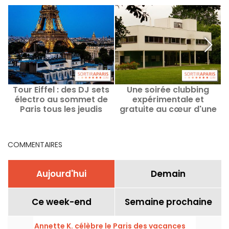
Tour Eiffel : des DJ sets
Une soirée clubbing
électro au sommet de
expérimentale et
Paris tous les jeudis
gratuite au cœur d'une
jusqu'en septembre
villa signée Le Corbusier
en région parisienne
COMMENTAIRES
Aujourd'hui
Demain
Ce week-end
Semaine prochaine
Annette K. célèbre le Paris des vacances