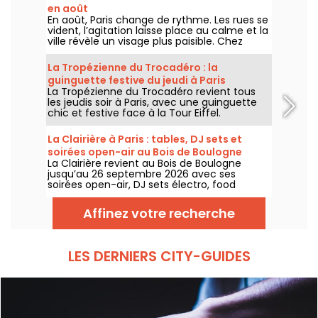
en août
En août, Paris change de rythme. Les rues se
vident, l’agitation laisse place au calme et la
ville révèle un visage plus paisible. Chez
Annette K., on profite de cette parenthèse
unique pour prolonger l’esprit des vacances,
La Tropézienne du Trocadéro : la
les pieds presque dans l’eau, avant le retour
guinguette festive du jeudi à Paris
à la rentrée.
La Tropézienne du Trocadéro revient tous
les jeudis soir à Paris, avec une guinguette
chic et festive face à la Tour Eiffel.
La Clairière à Paris : tables, DJ sets et
soirées open-air au Bois de Boulogne
La Clairière revient au Bois de Boulogne
jusqu’au 26 septembre 2026 avec ses
soirées open-air, DJ sets électro, food
trucks, zone chill et tables à réserver. Installé
au Domaine de Longchamp, ce club en plein
Affinez votre recherche
air parisien accueille le public les vendredis
et samedis soir, avec plusieurs temps forts
tout l’été.
LES DERNIERS CITY-GUIDES