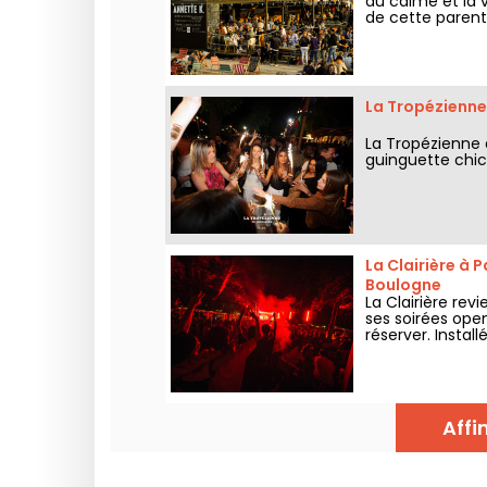
au calme et la v
de cette parent
presque dans l’e
La Tropézienne 
La Tropézienne d
guinguette chic 
La Clairière à P
Boulogne
La Clairière re
ses soirées open
réserver. Instal
accueille le pub
tout l’été.
Affi