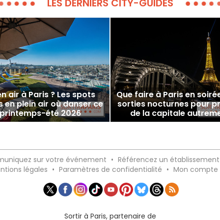
LES DERNIERS CITY-GUIDES
n air à Paris ? Les spots
Que faire à Paris en soiré
s en plein air où danser ce
sorties nocturnes pour pr
printemps-été 2026
de la capitale autrem
uniquez sur votre événement
•
Référencez un établissement
ntions légales
•
Paramètres de confidentialité
•
Mon compte
Sortir à Paris, partenaire de