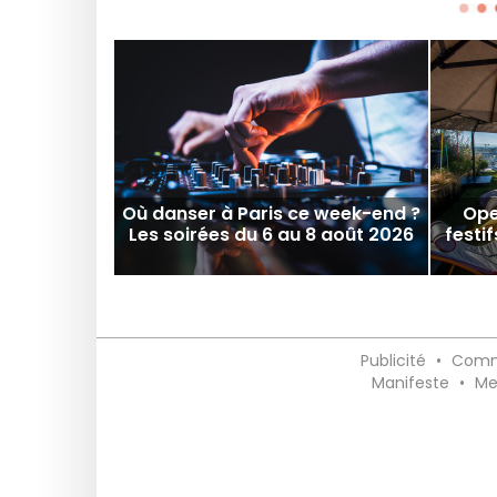
Où danser à Paris ce week-end ?
Ope
Les soirées du 6 au 8 août 2026
festif
Publicité
•
Comm
Manifeste
•
Me