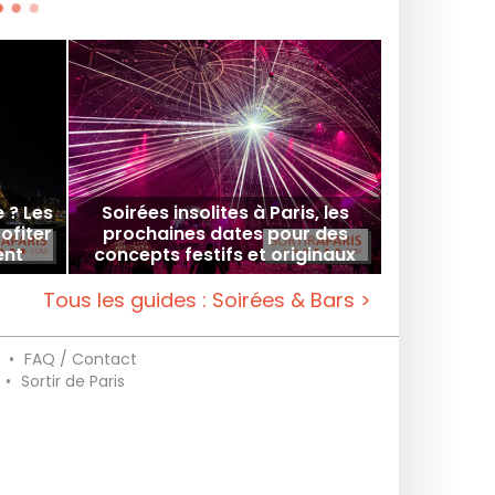
e ? Les
Soirées insolites à Paris, les
ofiter
prochaines dates pour des
ent
concepts festifs et originaux
Tous les guides : Soirées & Bars >
•
FAQ / Contact
•
Sortir de Paris