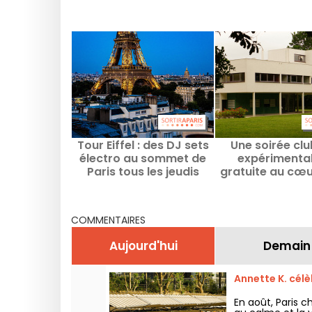
Tour Eiffel : des DJ sets
Une soirée cl
électro au sommet de
expérimental
Paris tous les jeudis
gratuite au cœu
jusqu'en septembre
villa signée Le C
en région pari
COMMENTAIRES
Aujourd'hui
Demain
Annette K. célè
En août, Paris c