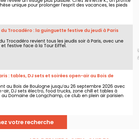
ille révèle un visage plus paisible. Chez Annette K., on profite
hèse unique pour prolonger l’esprit des vacances, les pieds
au, avant le retour à la rentrée.
du Trocadéro : la guinguette festive du jeudi à Paris
u Trocadéro revient tous les jeudis soir à Paris, avec une
et festive face à la Tour Eiffel.
aris : tables, DJ sets et soirées open-air au Bois de
vient au Bois de Boulogne jusqu’au 26 septembre 2026 avec
-air, DJ sets électro, food trucks, zone chill et tables à
lé au Domaine de Longchamp, ce club en plein air parisien
lic les vendredis et samedis soir, avec plusieurs temps forts
nez votre recherche