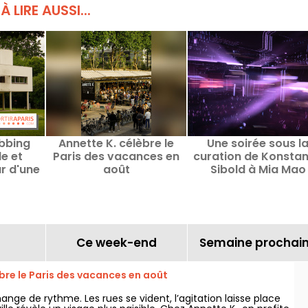
À LIRE AUSSI...
ubbing
Annette K. célèbre le
Une soirée sous l
e et
Paris des vacances en
curation de Konstan
r d'une
août
Sibold à Mia Mao
orbusier
sienne
Ce week-end
Semaine prochai
bre le Paris des vacances en août
hange de rythme. Les rues se vident, l’agitation laisse place