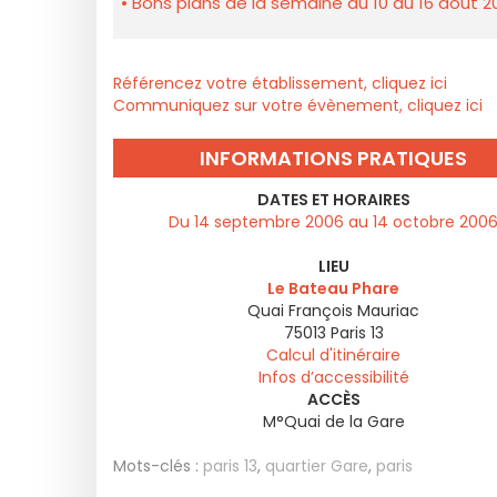
Bons plans de la semaine du 10 au 16 août 2
Référencez votre établissement, cliquez ici
Communiquez sur votre évènement, cliquez ici
INFORMATIONS PRATIQUES
DATES ET HORAIRES
Du 14 septembre 2006 au 14 octobre 200
LIEU
Le Bateau Phare
Quai François Mauriac
75013
Paris 13
Calcul d'itinéraire
Infos d’accessibilité
ACCÈS
M°Quai de la Gare
Mots-clés :
paris 13
,
quartier Gare
,
paris