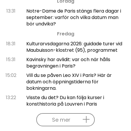
Lördag
13:31
Notre-Dame de Paris stängs flera dagar i
september: varför och vilka datum man
bör undvika?
Fredag
18:31
Kulturarvsdagarna 2026: guidade turer vid
Maubuisson-klostret (95), programmet
15:31
Kavinsky har avlidit: var och när hålls
begravningen i Paris?
15:02
Vill du se påven Leo XIV i Paris? Här är
datum och öppningstiderna för
bokningarna.
13:22
Visste du det? Du kan följa kurser i
konsthistoria på Louvren i Paris
Se mer