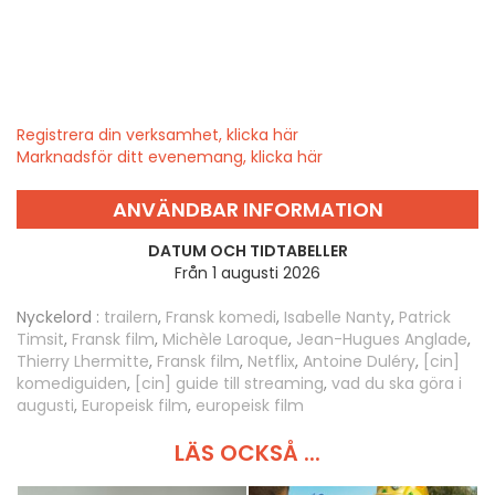
Registrera din verksamhet, klicka här
Marknadsför ditt evenemang, klicka här
ANVÄNDBAR INFORMATION
DATUM OCH TIDTABELLER
Från 1 augusti 2026
Nyckelord :
trailern
,
Fransk komedi
,
Isabelle Nanty
,
Patrick
Timsit
,
Fransk film
,
Michèle Laroque
,
Jean-Hugues Anglade
,
Thierry Lhermitte
,
Fransk film
,
Netflix
,
Antoine Duléry
,
[cin]
komediguiden
,
[cin] guide till streaming
,
vad du ska göra i
augusti
,
Europeisk film
,
europeisk film
LÄS OCKSÅ ...