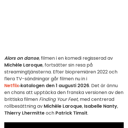
Alors on danse
, filmen i en komedi regisserad av
Michèle Laroque
, fortsätter sin resa på
streamingtjänsterna. Efter biopremiären 2022 och
flera TV-sändningar går filmen nu in i
Netflix
‑katalogen den 1 augusti 2026
. Det är ännu
en chans att upptäcka den franska versionen av den
brittiska filmen
Finding Your Feet
, med centrerad
rollbesättning av
Michèle Laroque
,
Isabelle Nanty
,
Thierry Lhermitte
och
Patrick Timsit
.