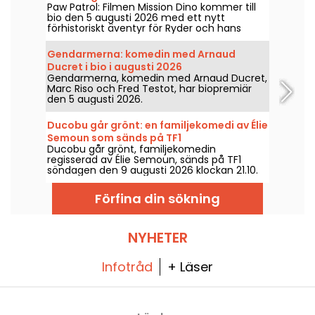
Paw Patrol: Filmen Mission Dino kommer till
bio den 5 augusti 2026 med ett nytt
förhistoriskt äventyr för Ryder och hans
team.
Gendarmerna: komedin med Arnaud
Ducret i bio i augusti 2026
Gendarmerna, komedin med Arnaud Ducret,
Marc Riso och Fred Testot, har biopremiär
den 5 augusti 2026.
Ducobu går grönt: en familjekomedi av Élie
Semoun som sänds på TF1
Ducobu går grönt, familjekomedin
regisserad av Élie Semoun, sänds på TF1
söndagen den 9 augusti 2026 klockan 21.10.
Förfina din sökning
NYHETER
Infotråd
+ Läser