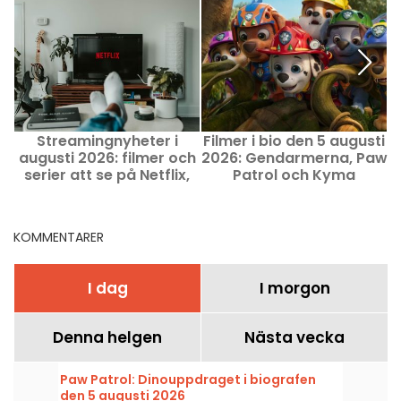
Streamingnyheter i
Filmer i bio den 5 augusti
augusti 2026: filmer och
2026: Gendarmerna, Paw
serier att se på Netflix,
Patrol och Kyma
Disney+ och Prime Video
KOMMENTARER
I dag
I morgon
Denna helgen
Nästa vecka
Paw Patrol: Dinouppdraget i biografen
den 5 augusti 2026