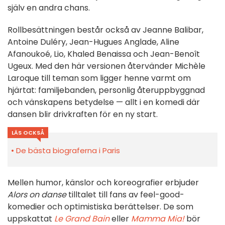
själv en andra chans.
Rollbesättningen består också av Jeanne Balibar,
Antoine Duléry, Jean-Hugues Anglade, Aline
Afanoukoé, Lio, Khaled Benaissa och Jean-Benoît
Ugeux. Med den här versionen återvänder Michèle
Laroque till teman som ligger henne varmt om
hjärtat: familjebanden, personlig återuppbyggnad
och vänskapens betydelse — allt i en komedi där
dansen blir drivkraften för en ny start.
LÄS OCKSÅ
De bästa biograferna i Paris
Mellen humor, känslor och koreografier erbjuder
Alors on danse
tilltalet till fans av feel-good-
komedier och optimistiska berättelser. De som
uppskattat
Le Grand Bain
eller
Mamma Mia!
bör