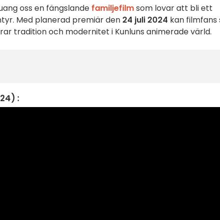
uang oss en fängslande
familjefilm
som lovar att bli ett
entyr. Med planerad premiär den
24 juli 2024
kan filmfans 
r tradition och modernitet i Kunluns animerade värld.
24) :