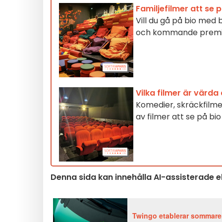
Familjefilmer att se
Vill du gå på bio med 
och kommande premiä
Vilka filmer är värda 
Komedier, skräckfilme
av filmer att se på bi
Denna sida kan innehålla AI-assisterade 