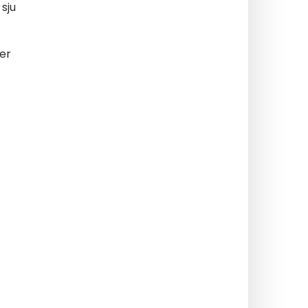
sju
er