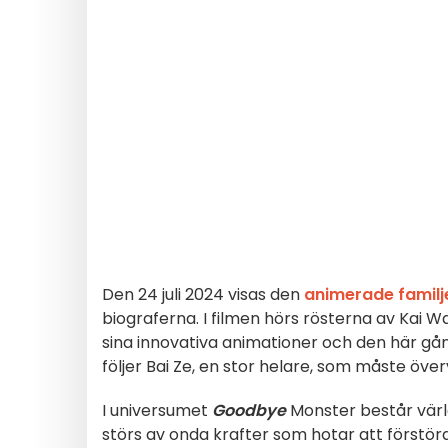
Den 24 juli 2024 visas den
animerade familj
biograferna. I filmen hörs rösterna av Kai 
sina innovativa animationer och den här gång
följer Bai Ze, en stor helare, som måste öve
I universumet
Goodbye
Monster består värld
störs av onda krafter som hotar att förstöra 