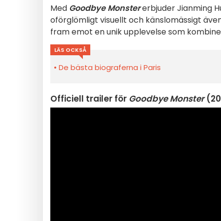
Med
Goodbye Monster
erbjuder Jianming H
oförglömligt visuellt och känslomässigt äv
fram emot en unik upplevelse som kombinera
LÄS OCKSÅ
De bästa biograferna i Paris
Officiell trailer för
Goodbye Monster
(20