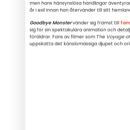
men hans hänsynslösa handlingar äventyrar d
år i exil innan han återvänder till sitt hemla
Goodbye Monster
vänder sig främst till
fami
sig för sin spektakulära animation och detal
föräldrar. Fans av filmer som The
Voyage of
uppskatta det känslomässiga djupet och orig