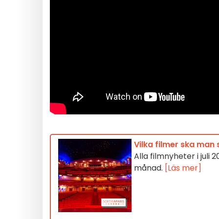
Vilka filmer ska man s
Alla filmnyheter i juli 
månad.
[Läs mer]