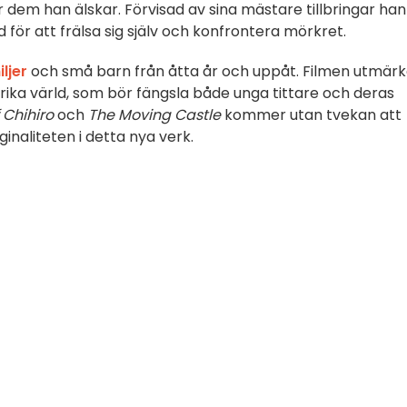
em han älskar. Förvisad av sina mästare tillbringar han 
nd för att frälsa sig själv och konfrontera mörkret.
ljer
och små barn från åtta år och uppåt. Filmen utmärk
jrika värld, som bör fängsla både unga tittare och deras
 Chihiro
och
The Moving Castle
kommer utan tvekan att
inaliteten i detta nya verk.