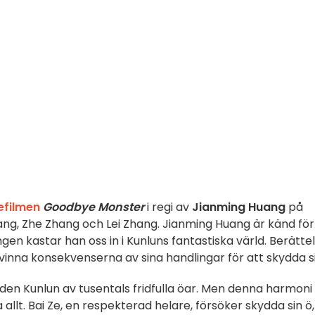
efilmen
Goodbye Monster
i regi av
Jianming Huang
på
Wang, Zhe Zhang och Lei Zhang. Jianming Huang är känd för
en kastar han oss in i Kunluns fantastiska värld. Berätte
rvinna konsekvenserna av sina handlingar för att skydda si
en Kunlun av tusentals fridfulla öar. Men denna harmoni
allt. Bai Ze, en respekterad helare, försöker skydda sin ö,