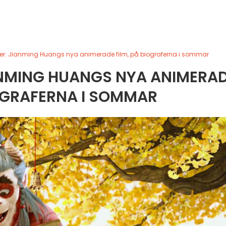
er: Jianming Huangs nya animerade film, på biograferna i sommar
ANMING HUANGS NYA ANIMERA
IOGRAFERNA I SOMMAR