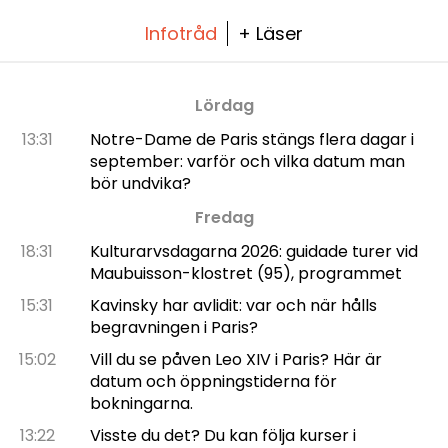
Infotråd
+ Läser
Lördag
13:31
Notre-Dame de Paris stängs flera dagar i
september: varför och vilka datum man
bör undvika?
Fredag
18:31
Kulturarvsdagarna 2026: guidade turer vid
Maubuisson-klostret (95), programmet
15:31
Kavinsky har avlidit: var och när hålls
begravningen i Paris?
15:02
Vill du se påven Leo XIV i Paris? Här är
datum och öppningstiderna för
bokningarna.
13:22
Visste du det? Du kan följa kurser i