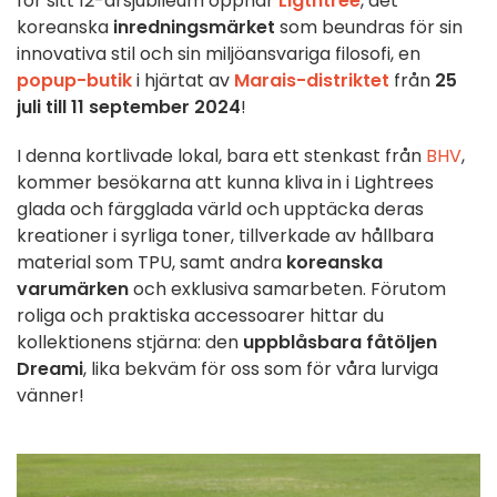
för sitt 12-årsjubileum öppnar
Ligthtree
, det
koreanska
inredningsmärket
som beundras för sin
innovativa stil och sin miljöansvariga filosofi, en
popup-butik
i hjärtat av
Marais-distriktet
från
25
juli till 11 september 2024
!
I denna kortlivade lokal, bara ett stenkast från
BHV
,
kommer besökarna att kunna kliva in i Lightrees
glada och färgglada värld och upptäcka deras
kreationer i syrliga toner, tillverkade av hållbara
material som TPU, samt andra
koreanska
varumärken
och exklusiva samarbeten. Förutom
roliga och praktiska accessoarer hittar du
kollektionens stjärna: den
uppblåsbara fåtöljen
Dreami
, lika bekväm för oss som för våra lurviga
vänner!