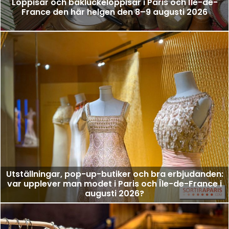
Loppisar och bakluckeloppisar i Paris och Île-de-
France den här helgen den 8–9 augusti 2026
Utställningar, pop-up-butiker och bra erbjudanden:
var upplever man modet i Paris och Île-de-France i
augusti 2026?