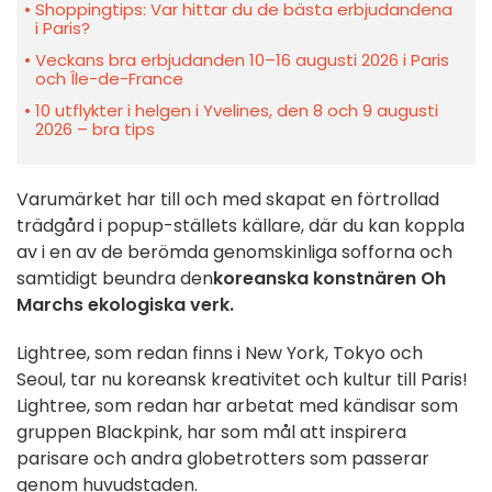
Shoppingtips: Var hittar du de bästa erbjudandena
i Paris?
Veckans bra erbjudanden 10–16 augusti 2026 i Paris
och Île-de-France
10 utflykter i helgen i Yvelines, den 8 och 9 augusti
2026 – bra tips
Varumärket har till och med skapat en förtrollad
trädgård i popup-ställets källare, där du kan koppla
av i en av de berömda genomskinliga sofforna och
samtidigt beundra den
koreanska konstnären Oh
Marchs
ekologiska verk.
Lightree, som redan finns i New York, Tokyo och
Seoul, tar nu koreansk kreativitet och kultur till Paris!
Lightree, som redan har arbetat med kändisar som
gruppen Blackpink, har som mål att inspirera
parisare och andra globetrotters som passerar
genom huvudstaden.