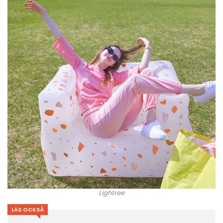
Lightree
LÄS OCKSÅ