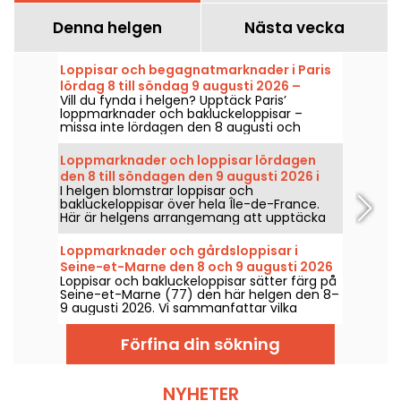
Denna helgen
Nästa vecka
Loppisar och begagnatmarknader i Paris
lördag 8 till söndag 9 augusti 2026 –
Vill du fynda i helgen? Upptäck Paris’
helgens program
loppmarknader och bakluckeloppisar –
missa inte lördagen den 8 augusti och
söndagen den 9 augusti 2026 för att göra
riktiga fynd.
Loppmarknader och loppisar lördagen
den 8 till söndagen den 9 augusti 2026 i
I helgen blomstrar loppisar och
Paris och Île-de-France – helgens
bakluckeloppisar över hela Île-de-France.
program
Här är helgens arrangemang att upptäcka
lördagen den 8 och söndagen den 9 augusti
2026 för att fynda, rota runt och kanske
Loppmarknader och gårdsloppisar i
hitta pärlan.
Seine-et-Marne den 8 och 9 augusti 2026
Loppisar och bakluckeloppisar sätter färg på
- 77
Seine-et-Marne (77) den här helgen den 8–
9 augusti 2026. Vi sammanfattar vilka
aktiviteter som väntar dig!
Förfina din sökning
NYHETER