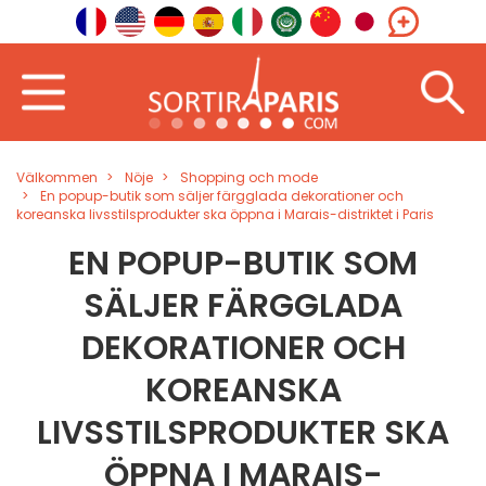
Välkommen
Nöje
Shopping och mode
En popup-butik som säljer färgglada dekorationer och
koreanska livsstilsprodukter ska öppna i Marais-distriktet i Paris
EN POPUP-BUTIK SOM
SÄLJER FÄRGGLADA
DEKORATIONER OCH
KOREANSKA
LIVSSTILSPRODUKTER SKA
ÖPPNA I MARAIS-