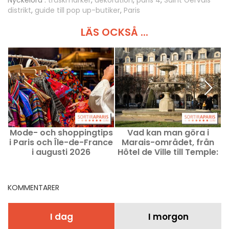
Nyckelord :
träskmarker
,
dekoration
,
paris 4
,
Saint Gervais
distrikt
,
guide till pop up-butiker
,
Paris
LÄS OCKSÅ ...
Mode- och shoppingtips
Vad kan man göra i
i Paris och Île-de-France
Marais-området, från
i augusti 2026
Hôtel de Ville till Temple:
Tips på aktiviteter och
bra adresser
KOMMENTARER
I dag
I morgon