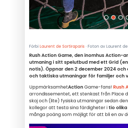
Förbi
Laurent de Sortiraparis
· Foton av Laurent de 
Rush Action Game, den inomhus Action-aren
utmaning i sitt spelutbud med ett Grid (e
notis). Öppnar den 2 december 2024 och 
och taktiska utmaningar för familjer och v
Uppmärksamhet
Action
Game-fans!
Rush 
arrondissementet, ett stenkast från Place de 
skoj och (lite) fysiska utmaningar sedan de
kollegor att testa sina färdigheter i
tio olika
många poäng som möjligt för att bli en av d