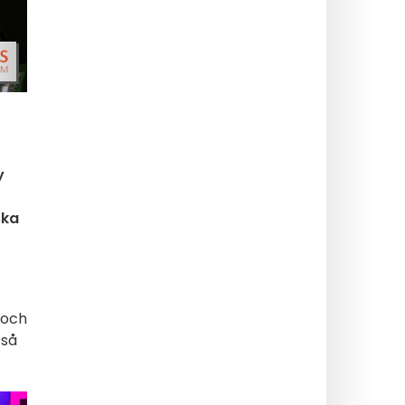
y
ska
 och
 så