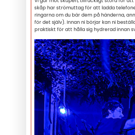
Vi går mot skåpen, tillräckligt stora för a
skåp har strömuttag för att ladda telefon
ringarna om du bär dem på händerna, annar
för det själv). Innan ni börjar kan ni bestä
praktiskt för att hålla sig hydrerad innan s