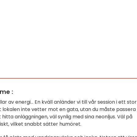
me :
r av energi... En kväll anländer vi till vår session i ett stor
t lokalen inte vetter mot en gata, utan du måste passera
t hitta anläggningen, väl synlig med sina neonljus. Väl på
kt, vilket snabbt sätter humöret.