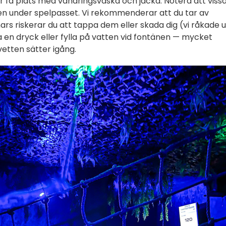
tt r få plats med vandringsväska och jacka. Notera att viss
en under spelpasset. Vi rekommenderar att du tar av
s riskerar du att tappa dem eller skada dig (vi råkade u
lla en dryck eller fylla på vatten vid fontänen — mycket
vetten sätter igång.