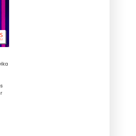
vika
ns
er