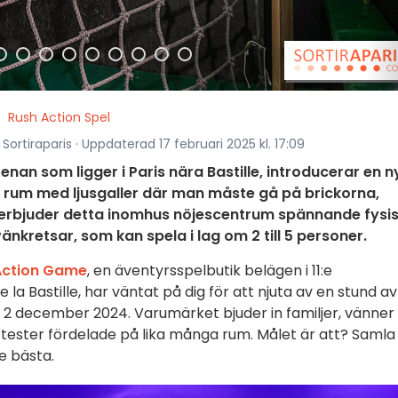
Rush Action Spel
Sortiraparis · Uppdaterad 17 februari 2025 kl. 17:09
an som ligger i Paris nära Bastille, introducerar en n
n rum med ljusgaller där man måste gå på brickorna,
erbjuder detta inomhus nöjescentrum spännande fysi
änkretsar, som kan spela i lag om 2 till 5 personer.
Action Game
, en äventyrsspelbutik belägen i 11:e
la Bastille, har väntat på dig för att njuta av en stund av
n 2 december 2024. Varumärket bjuder in familjer, vänner
tester fördelade på lika många rum. Målet är att? Samla
e bästa.