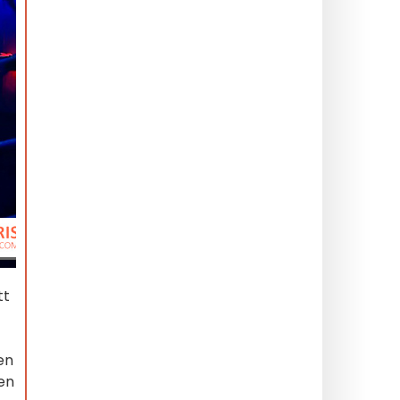
tt
en
gen