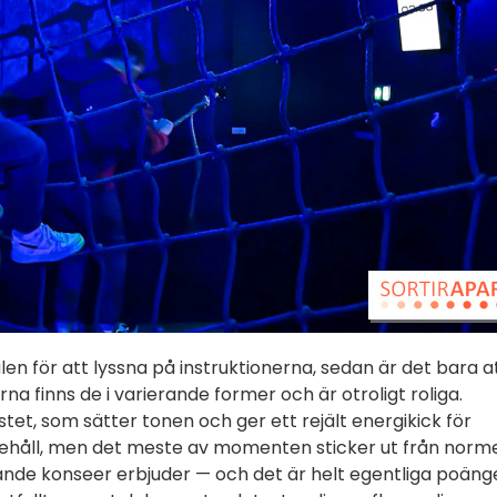
salen för att lyssna på instruktionerna, sedan är det bara a
a finns de i varierande former och är otroligt roliga.
stet, som sätter tonen och ger ett rejält energikick för
 innehåll, men det meste av momenten sticker ut från norm
knande konseer erbjuder — och det är helt egentliga poän