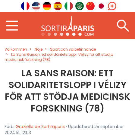
Välkommen
Nöje
Sport och välbefinnande
La Sans Raison: ett solidaritetslopp i Vélizy för att stödja
medicinsk forskning (78)
LA SANS RAISON: ETT
SOLIDARITETSLOPP I VÉLIZY
FÖR ATT STÖDJA MEDICINSK
FORSKNING (78)
Förbi
Graziella de Sortiraparis
· Uppdaterad 25 september
2024 kl. 12:03