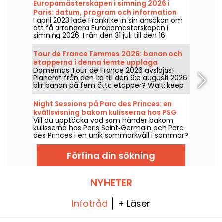
Europamästerskapen i simning 2026 i
Paris: datum, program och information
I april 2023 lade Frankrike in sin ansökan om
om tävlingen
att få arrangera Europamästerskapen i
simning 2026. Från den 31 juli till den 16
augusti väntar Centre Aquatique Olympique
på att du kommer för att heja på våra
Tour de France Femmes 2026: banan och
simmare. Här är all information du behöver
etapperna i denna femte upplaga
känna till om tävlingen och grenarna!
Damernas Tour de France 2026 avslöjas!
Planerat från den 1:a till den 9:e augusti 2026
blir banan på fem åtta etapper? Wait: keep
consistent: 9 etapper. Start i Schweiz och
mål i Nice. Ta reda på vad som väntar i år.
Night Sessions på Parc des Princes: en
kvällsvisning bakom kulisserna hos PSG
Vill du upptäcka vad som händer bakom
och en festlig guinguette med DJ-set
kulisserna hos Paris Saint‑Germain och Parc
des Princes i en unik sommarkväll i sommar?
Passa på att delta i natt-sessionerna för att
ta dig in i arenan när solen gått ner och
Förfina din sökning
njuta av många festliga aktiviteter. Här är
programmet för sommaren 2026!
NYHETER
Infotråd
+ Läser