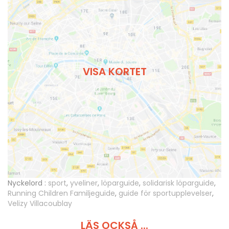
VISA KORTET
Nyckelord :
sport
,
yveliner
,
löparguide
,
solidarisk löparguide
,
Running Children Familjeguide
,
guide för sportupplevelser
,
Velizy Villacoublay
LÄS OCKSÅ ...