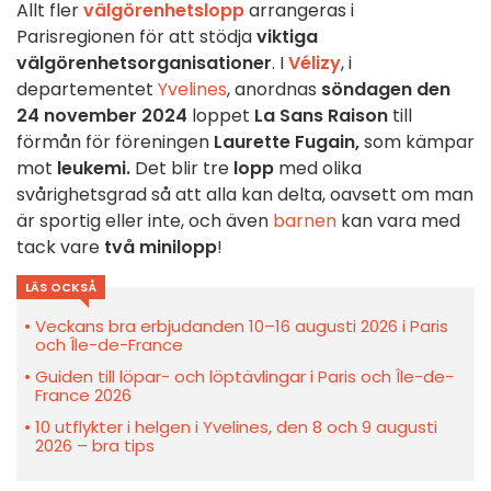
Allt fler
välgörenhetslopp
arrangeras i
Parisregionen för att stödja
viktiga
välgörenhetsorganisationer
. I
Vélizy
, i
departementet
Yvelines
, anordnas
söndagen den
24 november 2024
loppet
La Sans Raison
till
förmån för föreningen
Laurette Fugain,
som kämpar
mot
leukemi.
Det blir tre
lopp
med olika
svårighetsgrad så att alla kan delta, oavsett om man
är sportig eller inte, och även
barnen
kan vara med
tack vare
två minilopp
!
LÄS OCKSÅ
Veckans bra erbjudanden 10–16 augusti 2026 i Paris
och Île-de-France
Guiden till löpar- och löptävlingar i Paris och Île-de-
France 2026
10 utflykter i helgen i Yvelines, den 8 och 9 augusti
2026 – bra tips