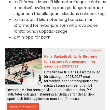
La Thérèse: denna 19 kilometer långa sträcka av
medelsvår svårighetsgrad går längs kuperade
stigar och fridfulla sjöar i Meudons nationalskog.
La Laise: en 11 kilometer lång bana som är
utformad för nybörjare som vill prova på en
första bana i upptäcktsläge
2 minilopp för barn