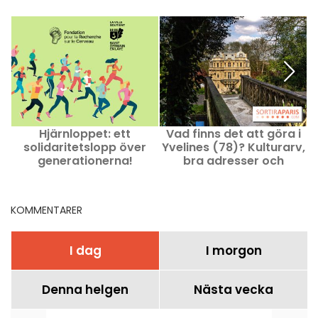
Hjärnloppet: ett
Vad finns det att göra i
solidaritetslopp över
Yvelines (78)? Kulturarv,
v
generationerna!
bra adresser och
aktiviteter, idéer för
utflykter
KOMMENTARER
I dag
I morgon
Denna helgen
Nästa vecka