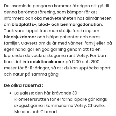
De insamlade pengarna kommer återigen att gå till
denna berömda förening, som kämpar för att
informera och öka medvetenheten hos allmänheten
om
blodplätts-, blod- och benmärgsdonation.
Tack vare loppet kan man stödja forskning om
blodsjukdomar
och hjälpa patienter och deras
familjer. Oavsett om du är med vänner, familj eller på
egen hand, gör en god gärning genom att ta en
löprunda i de vackra skogarna runt Vélizy. För barn
finns det
introduktionskurser
på 1200 och 2100
meter för 8-11-åringar, så att du kan upptäcka sport
och natur på samma gång!
De olika raserna :
La Balèze: den här krävande 30-
kilometersrutten för erfarna löpare går längs
skogsstigarna i kommunerna Vélizy, Chaville,
Meudon och Clamart.