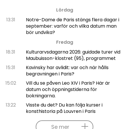
Lördag
13:31
Notre-Dame de Paris stängs flera dagar i
september: varför och vilka datum man
bör undvika?
Fredag
18:31
Kulturarvsdagarna 2026: guidade turer vid
Maubuisson-klostret (95), programmet
15:31
Kavinsky har avlidit: var och när hålls
begravningen i Paris?
15:02
Vill du se påven Leo XIV i Paris? Här är
datum och öppningstiderna för
bokningarna.
13:22
Visste du det? Du kan följa kurser i
konsthistoria på Louvren i Paris
Se mer