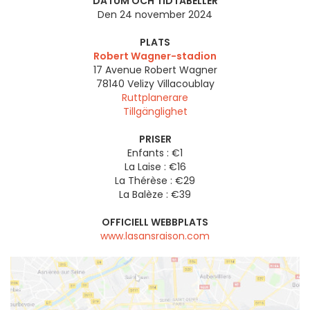
DATUM OCH TIDTABELLER
Den 24 november 2024
PLATS
Robert Wagner-stadion
17 Avenue Robert Wagner
78140
Velizy Villacoublay
Ruttplanerare
Tillgänglighet
PRISER
Enfants : €1
La Laise : €16
La Thérèse : €29
La Balèze : €39
OFFICIELL WEBBPLATS
www.lasansraison.com