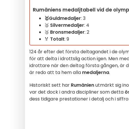
Rumäniens medaljtabell vid de olympi
🥇Guldmedaljer
: 3
🥈
Silvermedaljer
: 4
🥉
Bronsmedaljer
: 2
🏅
Totalt
: 9
124 år efter det första deltagandet i de olym
för att delta i idrottslig action igen. Men m
idrottare när den deltog första gången, är 
är redo att ta hem alla
medaljerna
.
Historiskt sett har
Rumänien
utmärkt sig i
var det dock i andra discipliner som detta
ö
dess tidigare prestationer i detalj och i siffro