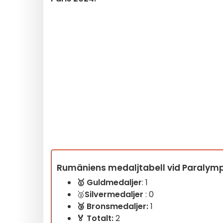
Rumäniens medaljtabell vid Paralympi
🥇
Guldmedaljer
: 1
🥈
Silvermedaljer
: 0
🥉
Bronsmedaljer:
1
🏅 Totalt:
2