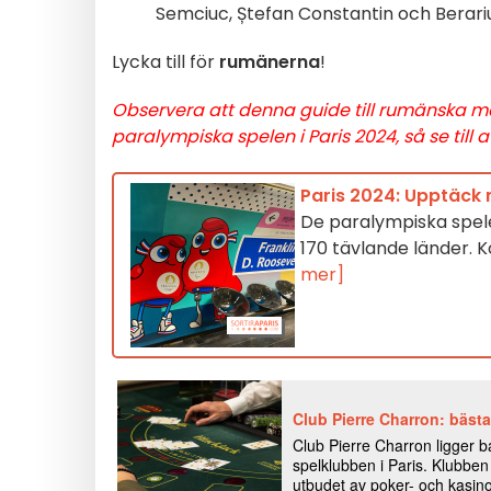
Semciuc, Ștefan Constantin och Berari
Lycka till för
rumänerna
!
Observera att denna guide till rumänska 
paralympiska spelen i Paris 2024, så se till
Paris 2024: Upptäck 
De paralympiska spele
170 tävlande länder.
mer]