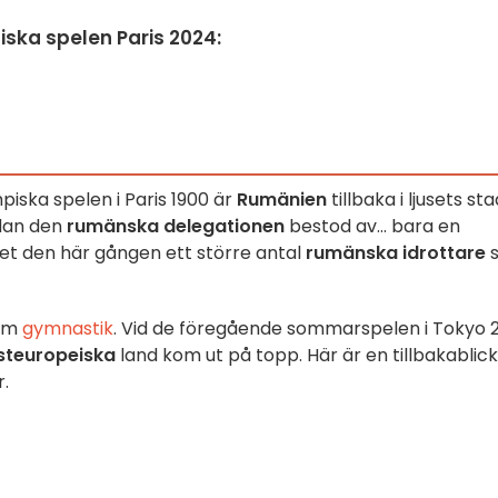
ska spelen Paris 2024:
piska spelen i Paris 1900 är
Rumänien
tillbaka i ljusets sta
edan den
rumänska delegationen
bestod av... bara en
det den här gången ett större antal
rumänska idrottare
nom
gymnastik
. Vid de föregående sommarspelen i Tokyo 
steuropeiska
land kom ut på topp. Här är en tillbakablic
r.