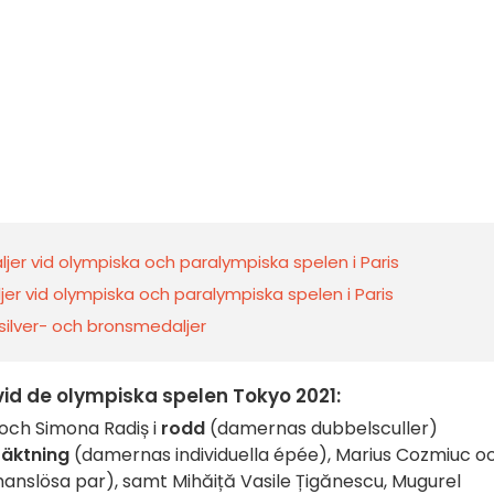
jer vid olympiska och paralympiska spelen i Paris
er vid olympiska och paralympiska spelen i Paris
 silver- och bronsmedaljer
id de olympiska spelen Tokyo 2021:
och Simona Radiș i
rodd
(damernas dubbelsculler)
fäktning
(damernas individuella épée), Marius Cozmiuc o
anslösa par), samt Mihăiță Vasile Țigănescu, Mugurel