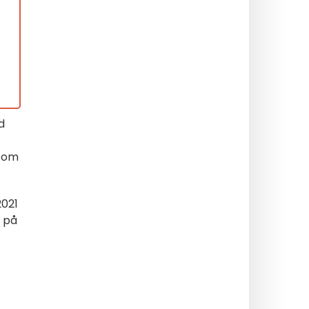
d
som
2021
k på