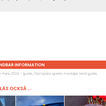
NDBAR INFORMATION
 Paris 2024 - guide
,
Olympiska spelen medaljer land guide
,
LÄS OCKSÅ ...