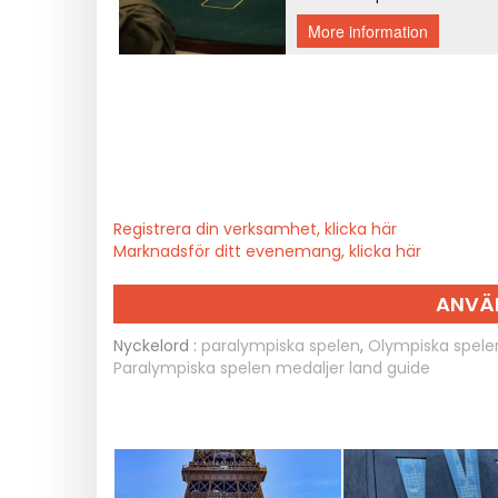
Registrera din verksamhet, klicka här
Marknadsför ditt evenemang, klicka här
ANVÄ
Nyckelord :
paralympiska spelen
,
Olympiska spelen
Paralympiska spelen medaljer land guide