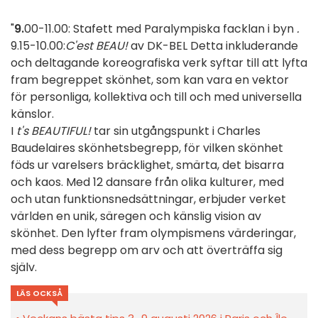
"
9.
00-11.00: Stafett med Paralympiska facklan i byn
.
9.15-10.00:
C'est BEAU!
av DK-BEL Detta inkluderande
och deltagande koreografiska verk syftar till att lyfta
fram begreppet skönhet, som kan vara en vektor
för personliga, kollektiva och till och med universella
känslor.
I
t's BEAUTIFUL!
tar sin utgångspunkt i Charles
Baudelaires skönhetsbegrepp, för vilken skönhet
föds ur varelsers bräcklighet, smärta, det bisarra
och kaos. Med 12 dansare från olika kulturer, med
och utan funktionsnedsättningar, erbjuder verket
världen en unik, säregen och känslig vision av
skönhet. Den lyfter fram olympismens värderingar,
med dess begrepp om arv och att överträffa sig
själv.
LÄS OCKSÅ