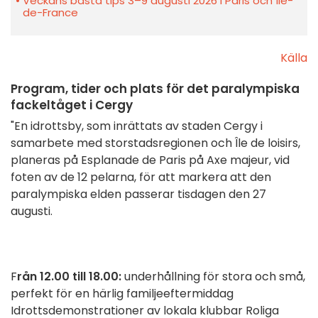
Veckans bästa tips 3–9 augusti 2026 i Paris och Île-
de-France
Källa
Program, tider och plats för det paralympiska
fackeltåget i Cergy
"En idrottsby, som inrättats av staden Cergy i
samarbete med storstadsregionen och Île de loisirs,
planeras på Esplanade de Paris på Axe majeur, vid
foten av de 12 pelarna, för att markera att den
paralympiska elden passerar tisdagen den 27
augusti.
F
rån 12.00 till 18.00:
underhållning för stora och små,
perfekt för en härlig familjeeftermiddag
Idrottsdemonstrationer av lokala klubbar Roliga