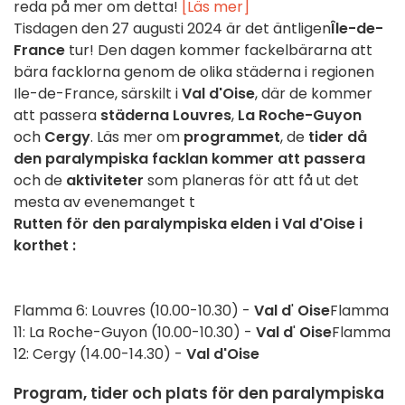
reda på mer om detta!
[Läs mer]
Tisdagen den 27 augusti 2024 är det äntligen
Île-de-
France
tur! Den dagen kommer fackelbärarna att
bära facklorna genom de olika städerna i regionen
Ile-de-France, särskilt i
Val d'Oise
, där de kommer
att passera
städerna Louvres
,
La Roche-Guyon
och
Cergy
. Läs mer om
programmet
, de
tider då
den paralympiska facklan kommer att passera
och de
aktiviteter
som planeras för att få ut det
mesta av evenemanget t
Rutten för den paralympiska elden i Val d'Oise i
korthet :
Flamma 6: Louvres (10.00-10.30) -
Val
d
'
Oise
Flamma
11: La Roche-Guyon (10.00-10.30) -
Val d
'
Oise
Flamma
12: Cergy (14.00-14.30) -
Val d'Oise
Program, tider och plats för den paralympiska