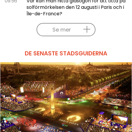
09:56
Var kan man hitta glasögon för att titta på
solförmörkelsen den 12 augusti i Paris och i
Île-de-France?
Se mer
DE SENASTE STADSGUIDERNA