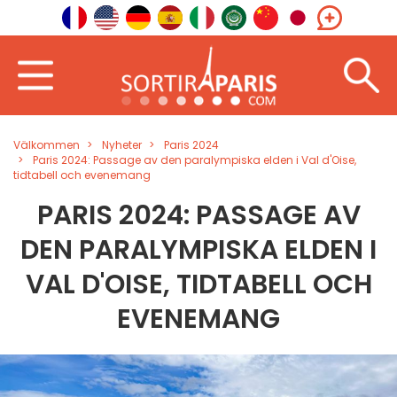
Välkommen
Nyheter
Paris 2024
Paris 2024: Passage av den paralympiska elden i Val d'Oise,
tidtabell och evenemang
PARIS 2024: PASSAGE AV
DEN PARALYMPISKA ELDEN I
VAL D'OISE, TIDTABELL OCH
EVENEMANG