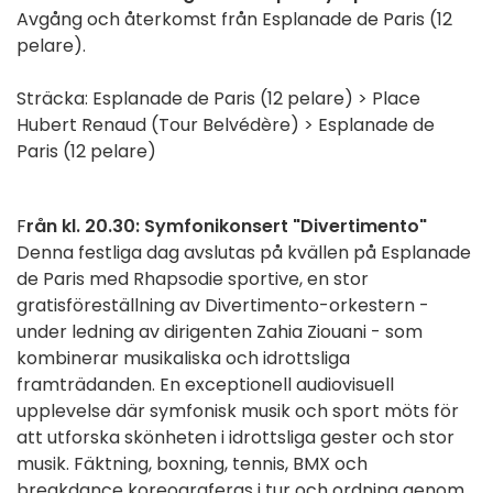
Avgång och återkomst från Esplanade de Paris (12
pelare).
Sträcka: Esplanade de Paris (12 pelare) > Place
Hubert Renaud (Tour Belvédère) > Esplanade de
Paris (12 pelare)
F
rån kl. 20.30: Symfonikonsert "Divertimento"
Denna festliga dag avslutas på kvällen på Esplanade
de Paris med Rhapsodie sportive, en stor
gratisföreställning av Divertimento-orkestern -
under ledning av dirigenten Zahia Ziouani - som
kombinerar musikaliska och idrottsliga
framträdanden. En exceptionell audiovisuell
upplevelse där symfonisk musik och sport möts för
att utforska skönheten i idrottsliga gester och stor
musik. Fäktning, boxning, tennis, BMX och
breakdance koreograferas i tur och ordning genom