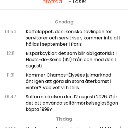
Infotråd
+ Läser
Onsdag
14:54
Kaffeloppet, den ikoniska tävlingen för
servitörer och servitriser, kommer inte att
hållas i september i Paris.
12:11
Elsparkcyklar: det som blir obligatoriskt i
Hauts-de-Seine (92) från och med den 1
augusti
11:31
Kommer Champs-Élysées julmarknad
äntligen att göra sin stora återkomst i
vinter? Vad vet vi hittills.
01:47
Solförmörkelsen den 12 augusti 2026: Går
det att använda solförmörkelseglasögon
köpta 1999?
Tisdag