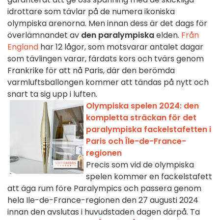
idrottare som tävlar på de numera ikoniska
olympiska arenorna. Men innan dess är det dags för
överlämnandet av
den paralympiska
elden.
Från
England
har 12 lågor, som motsvarar antalet dagar
som tävlingen varar, färdats kors och tvärs genom
Frankrike för att nå Paris, där den berömda
varmluftsballongen kommer att tändas på nytt och
snart ta sig upp i luften.
Olympiska spelen 2024: den
kompletta sträckan för det
paralympiska fackelstafetten i
Paris och Île-de-France-
regionen
Precis som vid de olympiska
spelen kommer en fackelstafett
att äga rum före Paralympics och passera genom
hela Ile-de-France-regionen den 27 augusti 2024
innan den avslutas i huvudstaden dagen därpå. Ta