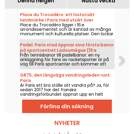
Denna helgen
Nästa vecka
Place du Trocadéro: ett historiskt
landmärke i Paris med utsikt över
Place du Trocadéro ligger i 16:e
Eiffeltornet
arrondissementet och är kantad av många
monument och kulturella platser. Den lockar
både turister och Parisbor som bott här hela
livet tack vare den oslagbara utsikten över
Padel: Paris stad öppnar sina första banor
Eiffeltornet.
på sportcentret Ladoumègue (19:e
Från tennisbanor till padelbanor: en ny
arrondissementet)
anläggning för fans av racketsporter är på
väg till Paris sportcenter och kommer att
öppna snart.
GR75, den långväga vandringsleden runt
Paris
Är Paris ett bra ställe att vandra på? Ja, för
sedan 2017 har det franska
vandringsförbundet öppnat upp en helt
skyltad led runt Paris för alla
vandringsentusiaster.
Förfina din sökning
NYHETER