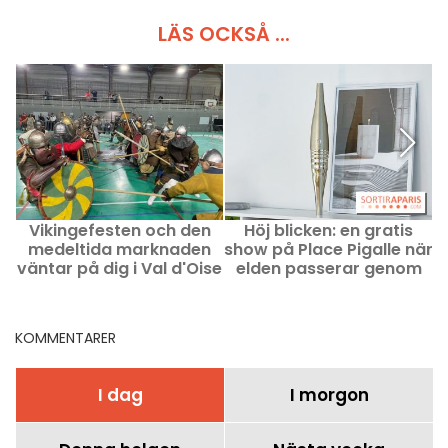
LÄS OCKSÅ ...
Vikingefesten och den
Höj blicken: en gratis
medeltida marknaden
show på Place Pigalle när
väntar på dig i Val d'Oise
elden passerar genom
Montmartre
KOMMENTARER
I dag
I morgon