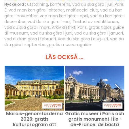
Nyckelord :
utställning
,
konferens
,
vad du ska göra i juli
,
Paris
3
,
vad man kan göra i oktober
,
maif social club
,
vad du kan
göra i november
,
vad man kan göra i april
,
vad du kan göra i
december
,
vad du ska göra i maj
,
Testad av redaktionen
,
vad du ska göra i mars
,
Arkiv distrikt
,
Paris
,
gratis tidlös guide
till museum
,
vad du ska göra i juni
,
vad du ska göra i januari
,
vad du kan göra i februari
,
vad du ska göra i augusti
,
vad du
ska göra i september
,
gratis museumguide
LÄS OCKSÅ ...
Marais-genomfärderna
Gratis museer i Paris och
2026: gratis
gratis monument i Île-
kulturprogram att
de-France: de bästa