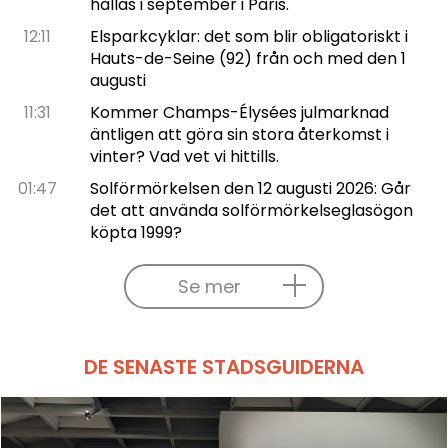
hållas i september i Paris.
12:11
Elsparkcyklar: det som blir obligatoriskt i
Hauts-de-Seine (92) från och med den 1
augusti
11:31
Kommer Champs-Élysées julmarknad
äntligen att göra sin stora återkomst i
vinter? Vad vet vi hittills.
01:47
Solförmörkelsen den 12 augusti 2026: Går
det att använda solförmörkelseglasögon
köpta 1999?
Se mer
DE SENASTE STADSGUIDERNA