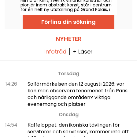
Hilma af Klint, svensk visionär konstnär och
abstraktion
pionjär inom abstrakt konst, står i centrum
för en helt ny utställning på Grand Palais, i
samarbete med Centre Pompidou, 6 maj–
30 augusti 2026. Hennes mystiska verk,
Förfina din sökning
närda av spiritism och det ockulta, visas för
första gången i Frankrike i en presentation
som samlar nästan alla verk ur cykeln
Templets målningar, hennes största bedrift.
NYHETER
Infotråd
+ Läser
Torsdag
14:26
Solförmörkelsen den 12 augusti 2026: var
kan man observera fenomenet från Paris
och närliggande områden? Viktiga
evenemang och platser
Onsdag
14:54
Kaffeloppet, den ikoniska tävlingen för
servitörer och servitriser, kommer inte att