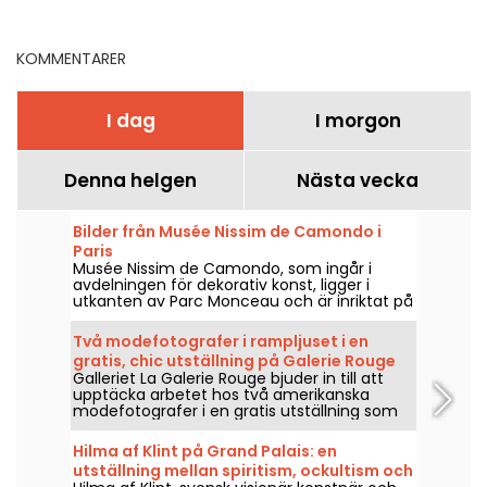
upptäcka mitt i Paris
kulturtipsen
KOMMENTARER
I dag
I morgon
Denna helgen
Nästa vecka
Bilder från Musée Nissim de Camondo i
Paris
Musée Nissim de Camondo, som ingår i
avdelningen för dekorativ konst, ligger i
utkanten av Parc Monceau och är inriktat på
fransk dekorativ konst från andra hälften av
1600-talet.
Två modefotografer i rampljuset i en
gratis, chic utställning på Galerie Rouge
Galleriet La Galerie Rouge bjuder in till att
upptäcka arbetet hos två amerikanska
modefotografer i en gratis utställning som
visas 29 maj–19 september 2026.
Hilma af Klint på Grand Palais: en
utställning mellan spiritism, ockultism och