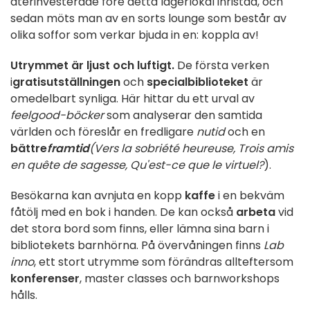
återinvesterade före detta lagerlokal inristad, och
sedan möts man av en sorts lounge som består av
olika soffor som verkar bjuda in en: koppla av!
Utrymmet är ljust och luftigt.
De första verken
i
gratisutställningen
och
specialbiblioteket
är
omedelbart synliga. Här hittar du ett urval av
feelgood-böcker
som analyserar den samtida
världen och föreslår en fredligare
nutid
och en
bättre
framtid
(Vers la sobriété heureuse, Trois amis
en quête de sagesse, Qu'est-ce que le virtuel?
).
Besökarna kan avnjuta en kopp
kaffe
i en bekväm
fåtölj med en bok i handen. De kan också
arbeta
vid
det stora bord som finns, eller lämna sina barn i
bibliotekets barnhörna. På övervåningen finns
Lab
inno
, ett stort utrymme som förändras allteftersom
konferenser
, master classes och barnworkshops
hålls.