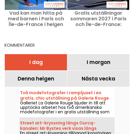
Vad kan man hitta på
Gratis utställningar
med barnen i Paris och
sommaren 2027 i Paris
Île-de-France i helgen
och Île-de-France:
den 8–9 augusti 2026?
säsongens bästa tips
KOMMENTARER
I dag
I morgon
Denna helgen
Nästa vecka
Två modefotografer i rampljuset i en
gratis, chic utställning på Galerie Rouge
Galleriet La Galerie Rouge bjuder in till att
upptäcka arbetet hos två amerikanska
modefotografer i en gratis utställning som
visas 29 maj–19 september 2026.
Street art-kryssning längs Ourcq-
kanalen: Mr Bystes verk visas längs
En street art-kryssning tillägnad konstnären
vattnet