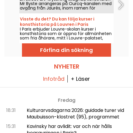
Mr Byste arrangeras på Ourcq-kanalen med
avgång från Jaurès, inom ramen för
Canalens sommar, lördagen den 8 augusti
2026. På programmet: en utställning
Visste du det? Du kan följa kurser i
ombord, en guidad visning av
konsthistoria på Louvren i Paris
väggmålningarna som går att se från
I Paris erbjuder Louvre-skolan kurser i
vattnet och en inblick i konstnärens
konsthistoria som är öppna för allmänheten
schablonvärld.
som fria åhörare, mitt i Louvre-palatset,
varje år från september till juni. Museet
erbjuder också gratis föreläsningar då och
Förfina din sökning
då. Det ger dig fullständigt grepp om
konsthistoria!
NYHETER
Infotråd
+ Läser
Fredag
18:31
Kulturarvsdagarna 2026: guidade turer vid
Maubuisson-klostret (95), programmet
15:31
Kavinsky har avlidit: var och när hålls
begravningen i Paris?