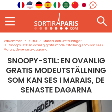
Välkommen
Kultur
Museer och utställningar
Snoopy-stil: en ovanlig gratis modeutställning som kan ses i
Marais, de senaste dagarna
SNOOPY-STIL: EN OVANLIG
GRATIS MODEUTSTÄLLNING
SOM KAN SES I MARAIS, DE
SENASTE DAGARNA