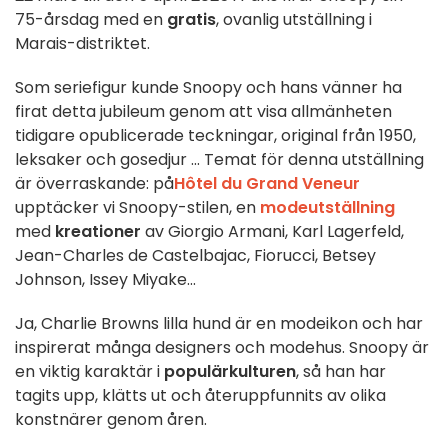
75-årsdag med en
gratis
, ovanlig utställning i
Marais-distriktet.
Som seriefigur kunde Snoopy och hans vänner ha
firat detta jubileum genom att visa allmänheten
tidigare opublicerade teckningar, original från 1950,
leksaker och gosedjur ... Temat för denna utställning
är överraskande: på
Hôtel du Grand Veneur
upptäcker vi Snoopy-stilen, en
modeutställning
med
kreationer
av Giorgio Armani, Karl Lagerfeld,
Jean-Charles de Castelbajac, Fiorucci, Betsey
Johnson, Issey Miyake...
Ja, Charlie Browns lilla hund är en modeikon och har
inspirerat många designers och modehus. Snoopy är
en viktig karaktär i
populärkulturen
, så han har
tagits upp, klätts ut och återuppfunnits av olika
konstnärer genom åren.