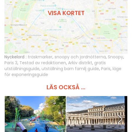
VISA KORTET
Nyckelord :
träskmarker
,
snoopy och jordnötterna
,
Snoopy
,
Paris 3
,
Testad av redaktionen
,
Arkiv distrikt
,
gratis
utställningsguide
,
utställning barn familj guide
,
Paris
,
läge
för exponeringsguide
LÄS OCKSÅ ...