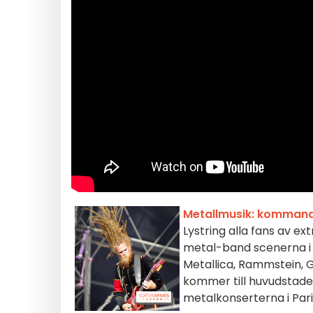
Metallmusik: kommande
Lystring alla fans av e
metal-band scenerna i P
Metallica, Rammstein, G
kommer till huvudstad
metalkonserterna i Paris