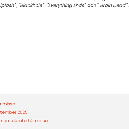
iplash
",
"Blackhole
",
"Everything Ends
" och "
Brain Dead
".
r missa
september 2025
 som du inte får missa