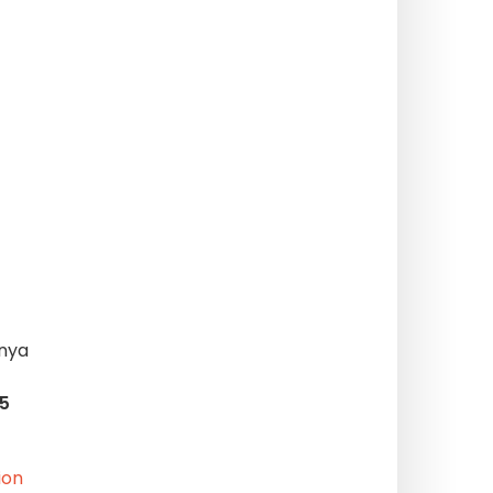
 nya
5
ion