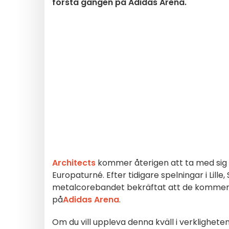
första gången på Adidas Arena.
Architects
kommer återigen att ta med sig sin
Europaturné. Efter tidigare spelningar i Lille
metalcorebandet bekräftat att de kommer t
på
Adidas Arena
.
Om du vill uppleva denna kväll i verklighet