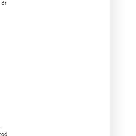
 är
e
 rad