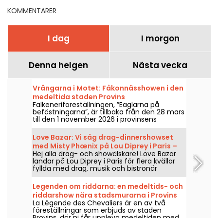
KOMMENTARER
I dag
I morgon
Denna helgen
Nästa vecka
Vrångarna i Motet: Fåkonnässhowen i den
medeltida staden Provins
Falkeneriföreställningen, ”Eaglarna på
befästningarna”, är tillbaka från den 28 mars
till den 1 november 2026 i provinsens
stadsmurar. Upplev häpnadsväckande
rovfåglar i full harmoni med hästarna.
Love Bazar: Vi såg drag-dinnershowset
med Misty Phœnix på Lou Diprey i Paris –
Hej alla drag- och showälskare! Love Bazar
våra intryck
landar på Lou Diprey i Paris för flera kvällar
fyllda med drag, musik och bistronär
middag. Under showen codejar Misty
Phœnix, Azémylia och Jenny From The
Legenden om riddarna: en medeltids- och
Blocnote, den 22, 23, 28 och 29 januari, samt
riddarshow nära stadsmurarna i Provins
den 20, 21, 25 och 26 februari — och från och
La Légende des Chevaliers är en av två
med mars 2026 varje torsdag och fredag
föreställningar som erbjuds av staden
kväll. En helt ny typ av show i ett intuitivt,
Provins, där ni får uppleva medeltiden med