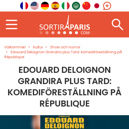
Välkommen
Kultur
Show och humor
Edouard Deloignon Grandira plus Tard: komediföreställning på
République
EDOUARD DELOIGNON
GRANDIRA PLUS TARD:
KOMEDIFÖRESTÄLLNING PÅ
RÉPUBLIQUE