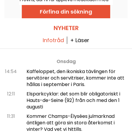
scenlöst format som syftar till att skapa en
en kombination av ridkonst, historia och
nära kontakt mellan artister och publik. Vi
vallarnas magi. Här finns något för hela
var där och kan berätta allt!
Förfina din sökning
familjen!
NYHETER
Infotråd
+ Läser
Onsdag
14:54
Kaffeloppet, den ikoniska tävlingen för
servitörer och servitriser, kommer inte att
hållas i september i Paris.
12:11
Elsparkcyklar: det som blir obligatoriskt i
Hauts-de-Seine (92) från och med den 1
augusti
11:31
Kommer Champs-Élysées julmarknad
äntligen att göra sin stora återkomst i
vinter? Vad vet vi hittills.