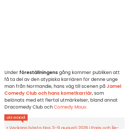
Under
föreställningens
gång kommer publiken att
få ta del av den atypiska karriären för denne unge
man från Normandie, hans väg till scenen på
Jamel
Comedy Club och hans kometkarriär
, som
belönats med ett flertal utmärkelser, bland annat
Dracomedy Club och
Comedy Mouv
.
LÄS OCKSÅ
Veckans bästa tips 3–9 augusti 2026 i Paris och Île-