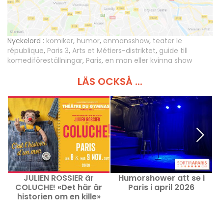
Nyckelord :
komiker
,
humor
,
enmansshow
,
teater le
république
,
Paris 3
,
Arts et Métiers-distriktet
,
guide till
komediföreställningar
,
Paris
,
en man eller kvinna show
LÄS OCKSÅ ...
JULIEN ROSSIER är
Humorshower att se i
K
COLUCHE! «Det här är
Paris i april 2026
historien om en kille»
u