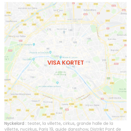
VISA KORTET
Nyckelord :
teater
,
la villette
,
cirkus
,
grande halle de la
villette
,
nycirkus
,
Paris 19
,
guide dansshow
,
Distrikt Pont de