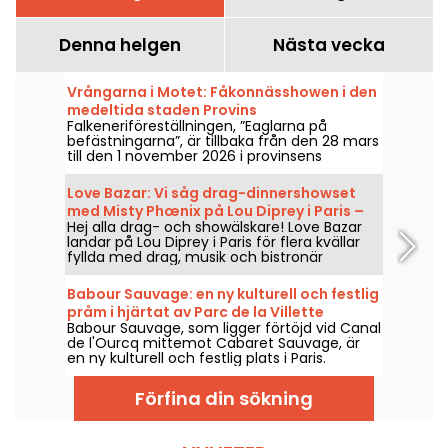
Denna helgen
Nästa vecka
Vrångarna i Motet: Fåkonnässhowen i den
medeltida staden Provins
Falkeneriföreställningen, ”Eaglarna på
befästningarna”, är tillbaka från den 28 mars
till den 1 november 2026 i provinsens
stadsmurar. Upplev häpnadsväckande
rovfåglar i full harmoni med hästarna.
Love Bazar: Vi såg drag-dinnershowset
med Misty Phœnix på Lou Diprey i Paris –
Hej alla drag- och showälskare! Love Bazar
våra intryck
landar på Lou Diprey i Paris för flera kvällar
fyllda med drag, musik och bistronär
middag. Under showen codejar Misty
Phœnix, Azémylia och Jenny From The
Babour Sauvage: en ny kulturell och festlig
Blocnote, den 22, 23, 28 och 29 januari, samt
pråm i hjärtat av Parc de la Villette
den 20, 21, 25 och 26 februari — och från och
Babour Sauvage, som ligger förtöjd vid Canal
med mars 2026 varje torsdag och fredag
de l'Ourcq mittemot Cabaret Sauvage, är
kväll. En helt ny typ av show i ett intuitivt,
en ny kulturell och festlig plats i Paris.
scenlöst format som syftar till att skapa en
Konserter, DJ-set, kabaréer och komedi
nära kontakt mellan artister och publik. Vi
möts i en intim och eklektisk miljö.
var där och kan berätta allt!
Förfina din sökning