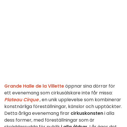
Grande Halle de la Villette
öppnar sina dörrar för
ett evenemang som cirkusälskare inte får missa:
Plateau Cirque
, en unik upplevelse som kombinerar
konstnärliga föreställningar, känslor och upptäckter.
Detta årliga evenemang firar
cirkuskonsten
i alla
dess former, med föreställningar som är
skräddarsydda för publik
i alla åldrar
. I år äger det