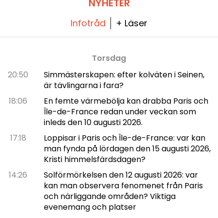
NYHETER
Infotråd
+ Läser
Torsdag
20:50
Simmästerskapen: efter kolväten i Seinen,
är tävlingarna i fara?
18:06
En femte värmebölja kan drabba Paris och
Île-de-France redan under veckan som
inleds den 10 augusti 2026.
17:18
Loppisar i Paris och Île-de-France: var kan
man fynda på lördagen den 15 augusti 2026,
Kristi himmelsfärdsdagen?
14:26
Solförmörkelsen den 12 augusti 2026: var
kan man observera fenomenet från Paris
och närliggande områden? Viktiga
evenemang och platser