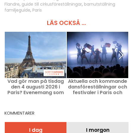
Flandre
,
guide till cirkusföreställningar
,
barnutställning
familjeguide
,
Paris
LÄS OCKSÅ ...
Vad gör man på tisdag
Aktuella och kommande
den 4 augusti 2026 i
dansföreställningar och
f
Paris? Evenemang som
festivaler i Paris och
man inte bör missa
regionen Ile-de-France
KOMMENTARER
I dag
I morgon