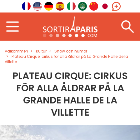
Välkommen
Kultur
Show och humor
Plateau Cirque: cirkus för alla åldrar på La Grande Halle de la
Villette
PLATEAU CIRQUE: CIRKUS
FÖR ALLA ÅLDRAR PÅ LA
GRANDE HALLE DE LA
VILLETTE