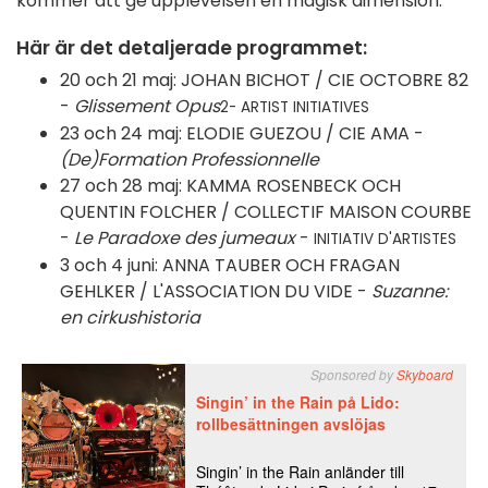
kommer att ge upplevelsen en magisk dimension.
Här är det detaljerade programmet:
20 och 21 maj: JOHAN BICHOT / CIE OCTOBRE 82
-
Glissement Opus
2- ARTIST INITIATIVES
23 och 24 maj: ELODIE GUEZOU / CIE AMA -
(De)Formation Professionnelle
27 och 28 maj: KAMMA ROSENBECK OCH
QUENTIN FOLCHER / COLLECTIF MAISON COURBE
-
Le Paradoxe des jumeaux
-
INITIATIV D'ARTISTES
3 och 4 juni: ANNA TAUBER OCH FRAGAN
GEHLKER / L'ASSOCIATION DU VIDE -
Suzanne:
en cirkushistoria