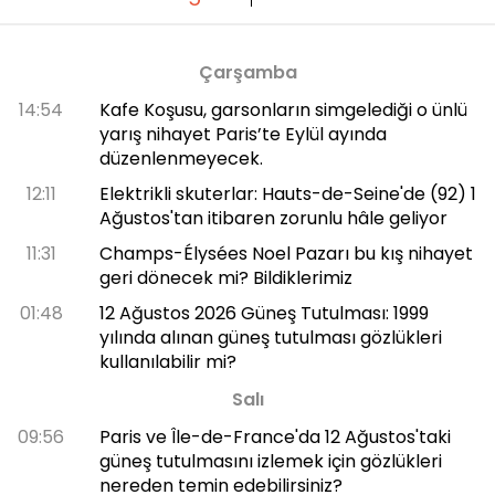
Çarşamba
14:54
Kafe Koşusu, garsonların simgelediği o ünlü
yarış nihayet Paris’te Eylül ayında
düzenlenmeyecek.
12:11
Elektrikli skuterlar: Hauts-de-Seine'de (92) 1
Ağustos'tan itibaren zorunlu hâle geliyor
11:31
Champs-Élysées Noel Pazarı bu kış nihayet
geri dönecek mi? Bildiklerimiz
01:48
12 Ağustos 2026 Güneş Tutulması: 1999
yılında alınan güneş tutulması gözlükleri
kullanılabilir mi?
Salı
09:56
Paris ve Île-de-France'da 12 Ağustos'taki
güneş tutulmasını izlemek için gözlükleri
nereden temin edebilirsiniz?