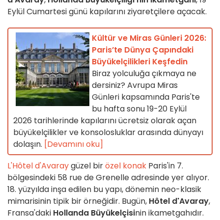
Eylül Cumartesi günü kapılarını ziyaretçilere açacak.
Kültür ve Miras Günleri 2026:
Paris’te Dünya Çapındaki
Büyükelçilikleri Keşfedin
Biraz yolculuğa çıkmaya ne
dersiniz? Avrupa Miras
Günleri kapsamında Paris'te
bu hafta sonu 19-20 Eylül
2026 tarihlerinde kapılarını ücretsiz olarak açan
büyükelçilikler ve konsolosluklar arasında dünyayı
dolaşın.
[Devamını oku]
L'Hôtel d'Avaray
güzel bir
özel konak
Paris'in 7.
bölgesindeki 58 rue de Grenelle adresinde yer alıyor.
18. yüzyılda inşa edilen bu yapı, dönemin neo-klasik
mimarisinin tipik bir örneğidir. Bugün,
Hôtel d'Avaray
,
Fransa'daki
Hollanda Büyükelçisi
nin ikametgahıdır.