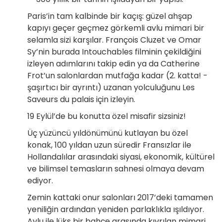
Paris’in tam kalbinde bir kaçış: güzel ahşap
kapıyı geçer geçmez görkemli avlu mimari bir
selamla sizi karşılar. François Cluzet ve Omar
Sy’nin burada Intouchables filminin çekildiğini
izleyen adımlarını takip edin ya da Catherine
Frot’un salonlardan mutfağa kadar (2. katta! -
şaşırtıcı bir ayrıntı) uzanan yolculuğunu Les
Saveurs du palais için izleyin.
19 Eylül’de bu konutta özel misafir sizsiniz!
Üç yüzüncü yıldönümünü kutlayan bu özel
konak, 100 yıldan uzun süredir Fransızlar ile
Hollandalılar arasındaki siyasi, ekonomik, kültürel
ve bilimsel temasların sahnesi olmaya devam
ediyor.
Zemin kattaki onur salonları 2017’deki tamamen
yeniliğin ardından yeniden parlaklıkla ışıldıyor.
Avlu ile lüks bir bahçe arasında kıvrılan mimari