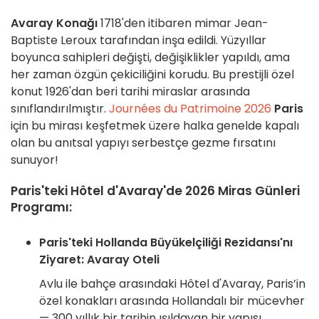
Avaray Konağı
1718'den itibaren mimar Jean-
Baptiste Leroux tarafından inşa edildi. Yüzyıllar
boyunca sahipleri değişti, değişiklikler yapıldı, ama
her zaman özgün çekiciliğini korudu. Bu prestijli özel
konut 1926'dan beri tarihi miraslar arasında
sınıflandırılmıştır.
Journées du Patrimoine 2026
Paris
için bu mirası keşfetmek üzere halka genelde kapalı
olan bu anıtsal yapıyı serbestçe gezme fırsatını
sunuyor!
Paris'teki Hôtel d'Avaray'de 2026 Miras Günleri
Programı:
Paris'teki Hollanda Büyükelçiliği Rezidansı'nı
Ziyaret: Avaray Oteli
Avlu ile bahçe arasındaki Hôtel d'Avaray, Paris’in
özel konakları arasında Hollandalı bir mücevher
— 300 yıllık bir tarihin ışıldayan bir yapısı.