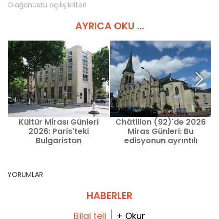
Olağanüstü açılış kriteri
AYRICA OKU ...
Kültür Mirası Günleri
Châtillon (92)'de 2026
2026: Paris'teki
Miras Günleri: Bu
Bulgaristan
edisyonun ayrıntılı
Büyükelçiliği'ni keşfedin
programı
YORUMLAR
HABERLER
Bilgi teli
+ Okur