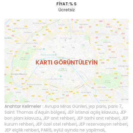
FIYAT:% S
Ücretsiz
KARTI GÖRÜNTÜLEYIN
Anahtar Kelimeler :
Avrupa Miras Günleri
,
jep paris
,
paris 7
,
Saint Thomas d'Aquin bölgesi
,
JEP istisnai açılış kılavuzu
,
JEP
bon planı kılavuzu
,
JEP anıt rehberi
,
JEP tarihi anıt rehberi
,
JEP
kurum rehberi
,
JEP özel otel rehberi
,
JEP rezervasyon rehberi
,
JEP elçilik rehberi
,
PARİS
,
eylül ayinda ne yapilmali
,