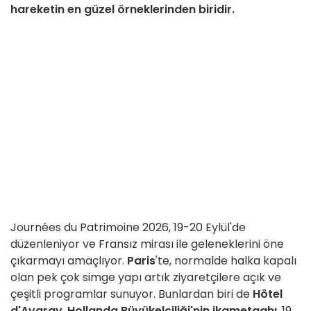
hareketin en güzel örneklerinden biridir.
Journées du Patrimoine 2026, 19-20 Eylül'de
düzenleniyor ve Fransız mirası ile geleneklerini öne
çıkarmayı amaçlıyor.
Paris
'te, normalde halka kapalı
olan pek çok simge yapı artık ziyaretçilere açık ve
çeşitli programlar sunuyor. Bunlardan biri de
Hôtel
d'Avaray
,
Hollanda Büyükelçiliği'nin ikametgahı
, 19