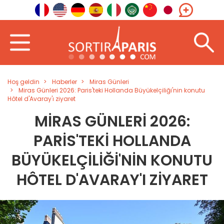
Hoş geldin
Haberler
Miras Günleri
Miras Günleri 2026: Paris'teki Hollanda Büyükelçiliği'nin konutu
Hôtel d'Avaray'ı ziyaret
MIRAS GÜNLERI 2026:
PARIS'TEKI HOLLANDA
BÜYÜKELÇILIĞI'NIN KONUTU
HÔTEL D'AVARAY'I ZIYARET