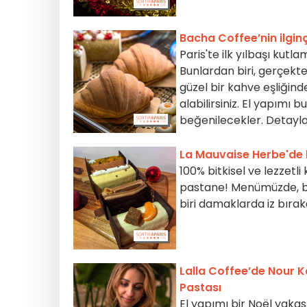
Bacha Coffee’nin ilgin
Paris'te ilk yılbaşı kut
Bunlardan biri, gerçekt
güzel bir kahve eşliğind
alabilirsiniz. El yapımı 
beğenilecekler. Detayları 
La Mauvaise Herbe'de b
100% bitkisel ve lezzetli
pastane! Menümüzde, baze
biri damaklarda iz bıra
Lalla Coffee’de Nour K
Pastası
El yapımı bir Noël yakası