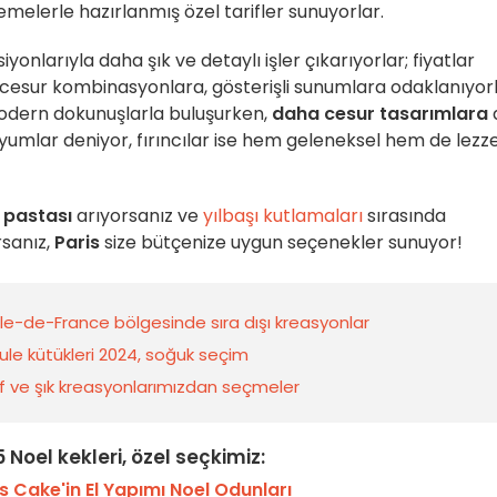
emelerle hazırlanmış özel tarifler sunuyorlar.
iyonlarıyla daha şık ve detaylı işler çıkarıyorlar; fiyatlar
 cesur kombinasyonlara, gösterişli sunumlara odaklanıyorl
dern dokunuşlarla buluşurken,
daha cesur tasarımlara
uyumlar deniyor, fırıncılar ise hem geleneksel hem de lezze
ı pastası
arıyorsanız ve
yılbaşı kutlamaları
sırasında
rsanız,
Paris
size bütçenize uygun seçenekler sunuyor!
 Ile-de-France bölgesinde sıra dışı kreasyonlar
le kütükleri 2024, soğuk seçim
afif ve şık kreasyonlarımızdan seçmeler
 Noel kekleri, özel seçkimiz:
s Cake'in El Yapımı Noel Odunları