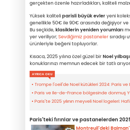
gerçekten özenle hazırladıkları, kaliteli malz
Yüksek kaliteli
parisli büyük evler
yeni koleks
genellikle 50€ ile 90€ arasında değişiyor ve
Bu seçkide,
klasiklerin yeniden yorumları
mo
yer veriliyor;
Sevdiğimiz pastaneler
sıradışı 
ürünleriyle beğeni topluyorlar.
Kısaca, 2025 yılına özel güzel bir
Noel yılbaş
konuklarınızı memnun edecek bir tatlı arıyo
AYRICA OKU
Trompe l'oeil'de Noel kütükleri 2024: Paris ve
Paris ve Ile-de-France bölgesinde donmuş Yu
Paris'te 2025 yılının meyveli Noel logeleri: H
Paris'teki fırınlar ve pastanelerden 2025
Montreuil'deki Baiman'