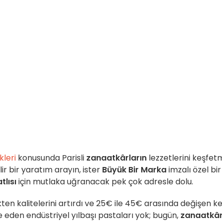
kleri
konusunda Parisli
zanaatkârların
lezzetlerini keşfet
lir bir yaratım arayın, ister
Büyük Bir Marka
imzalı özel bir
tlısı
için mutlaka uğranacak pek çok adresle dolu.
en kalitelerini artırdı ve 25€ ile 45€ arasında değişen k
ne eden endüstriyel yılbaşı pastaları yok; bugün,
zanaatkâr