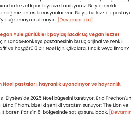
ımı bu lezzetli pastayı size tanıtıyoruz. Bu yetenekli
erdiğimiz enfes kreasyonlar var. Bu yıl, bu lezzetli pastayı
ee’ye uğramayı unutmayın.
[Devamını oku]
an Yule günlükleri: paylaşılacak üç vegan lezzet
l için Land&Monkeys pastanesinin bu üç orijinal ve renkli
if ve hoşgörülü bir Noel için. Çikolata, fındık veya limon?
 Noel pastaları, hayranlık uyandırıyor ve hayranlık
-Élysées'de 2025 Noel bûgesini tanıtıyor. Eric Frechon'u
 Léna Thiam, bize iki şenlikli yaratım sunuyor: The Lion ve
itibaren Paris'in 8. bölgesinde satışa sunulacak.
[Devamın