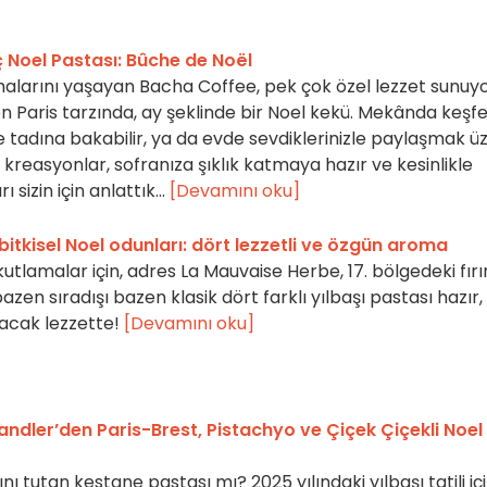
ç Noel Pastası: Bûche de Noël
lamalarını yaşayan Bacha Coffee, pek çok özel lezzet sunuyo
en Paris tarzında, ay şeklinde bir Noel kekü. Mekânda keşf
e tadına bakabilir, ya da evde sevdiklerinizle paylaşmak ü
bu kreasyonlar, sofranıza şıklık katmaya hazır ve kesinlikle
sizin için anlattık...
[Devamını oku]
itkisel Noel odunları: dört lezzetli ve özgün aroma
 kutlamalar için, adres La Mauvaise Herbe, 17. bölgedeki fırı
n sıradışı bazen klasik dört farklı yılbaşı pastası hazır,
kacak lezzette!
[Devamını oku]
andler’den Paris-Brest, Pistachyo ve Çiçek Çiçekli Noel
nı tutan kestane pastası mı? 2025 yılındaki yılbaşı tatili iç