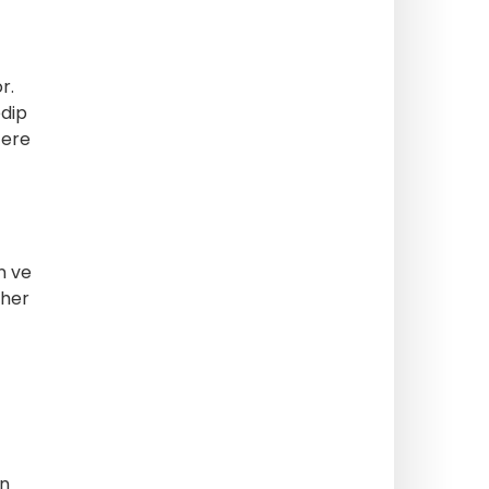
r.
edip
zere
n ve
 her
in