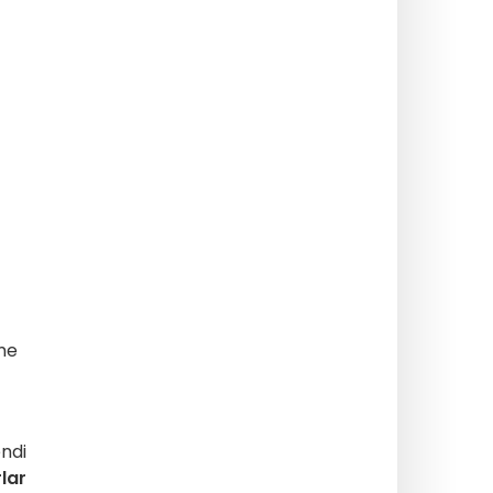
me
endi
lar