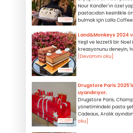
Nour Kandler'ın özel yap
pastacıdan kesinlikle ön
bulmak için Lalla Coff
Land&Monkeys 2024 veg
Yeşil ve lezzetli bir Noe
kreasyonunu deneyin, haf
[Devamını oku]
Drugstore Paris 2025'in
uyandırıyor.
Drugstore Paris, Champs
yönetimindeki pasta şefi
Cadeaux, Aralık ayından 
oku]