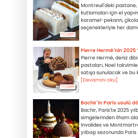
Montreuil'deki pastane, 
kutlamaları için el yapım
karamel-pekann, çikolat
seçenekleriyle her dam
Pierre Hermé'nin 2025 
Pierre Hermé, deniz dibi
pastaları, Noel takvimle
satışa sunulacak ve bu 
[Devamını oku]
Bachir'in Paris usulü dö
Bachir, Paris'te 2025 yıl
simgelerinden ilham ala
Invalides ve Montmartre 
yılbaşı sezonunda Paris