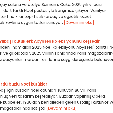
çay salonu ve atölye Baiman's Cake, 2025 yılı yılbaşı
ı dört farklı Noel pastasıyla karşımıza çıkıyor. Vanilya-
a-fındık, antep-fıstık-ordaç ve egzotik lezzet
ak zevkine uygun tatlar sunuyor.
[Devamını oku]
Yılbaşı Kütükleri: Abysses koleksiyonunu keşfedin
nden ilham alan 2025 Noel koleksiyonu Abysses'i tanıttı. N
ri ve çikolatalar, 2025 yılının sonlarında Paris mağazaları
kreasyonlar mercan resiflerine saygı duruşunda bulunuyor
rtlü buzlu Noel kütükleri
başı için buzdan Noel odunları sunuyor. Bu yıl, Paris
n üç yeni tasarım keşfediliyor. Buzdan yapılmış Opéra,
kubbeleri, 1936'dan beri aileden gelen ustalığı kutluyor v
 mağazalarında satışta.
[Devamını oku]