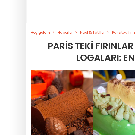
Hoş geldin
Haberler
Noel & Tatiller
Paris'teki fı
PARIS'TEKI FIRINLA
LOGALARI: E