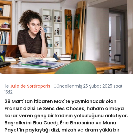
İle
Julie de Sortiraparis
· Güncellenmiş 25 Şubat 2025 saat
15:12
28 Mart'tan itibaren Max'te yayınlanacak olan
Fransız dizisi Le Sens des Choses, haham olmaya
karar veren genç bir kadının yolculuğunu anlatıyor.
Başrollerini Elsa Guedj, Éric Elmosnino ve Manu
Payet'in paylaştığı dizi, mizah ve dram yüklü bir