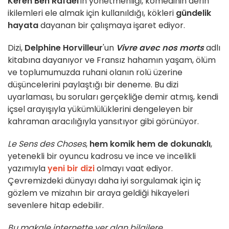
Keren Ben Rafael
'in yönetmenliği, komedinin derin
ikilemleri ele almak için kullanıldığı, kökleri
gündelik
hayata
dayanan bir çalışmaya işaret ediyor.
Dizi,
Delphine Horvilleur
'un
Vivre avec nos morts
adlı
kitabına dayanıyor ve Fransız hahamın yaşam, ölüm
ve toplumumuzda ruhani olanın rolü üzerine
düşüncelerini paylaştığı bir deneme. Bu dizi
uyarlaması, bu soruları gerçekliğe demir atmış, kendi
içsel arayışıyla yükümlülüklerini dengeleyen bir
kahraman aracılığıyla yansıtıyor gibi görünüyor.
Le Sens des Choses
,
hem komik hem de dokunaklı
,
yetenekli bir oyuncu kadrosu ve ince ve incelikli
yazımıyla
yeni bir dizi
olmayı vaat ediyor.
Çevremizdeki dünyayı daha iyi sorgulamak için iç
gözlem ve mizahın bir araya geldiği hikayeleri
sevenlere hitap edebilir.
Bu makale internette yer alan bilgilere