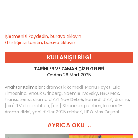
İşletmenizi kaydedin, buraya tıklayın
Etkinliğinizi tanıtın, buraya tıklayın
KULLANIŞLI BILGI
TARIHLER VE ZAMAN ÇIZELGELERI
Ondan 28 Mart 2025
Anahtar Kelimeler :
dramatik komedi
,
Manu Payet
,
Eric
Elmosnino
,
Anouk Grinberg
,
Noémie Lvovsky
,
HBO Max
,
Fransız serisi
,
drama di̇zi̇si̇
,
Noé Debré
,
komedi̇ di̇zi̇si̇
,
drama
,
[cin] TV dizisi rehberi
,
[cin] Streaming rehberi
,
komedi̇-
drama di̇zi̇si̇
,
yeni̇ di̇zi̇ler 2025 rehberi̇
,
HBO Max Orijinal
AYRICA OKU ...