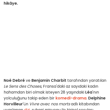
hikâye.
Noé Debré
ve
Benjamin Charbit
tarafından yaratılan
Le Sens des Choses
, Fransa'daki az sayıdaki kadın
hahamdan biri olmak isteyen 28 yaşındaki
Léa
'nın
yolculuğunu takip eden bir
komedi-drama
.
Delphine
Horvilleur
'ün
Vivre avec nos morts
adlı kitabından
uyarlanan
dizi
, ruhani misyonu ile kişisel soruları