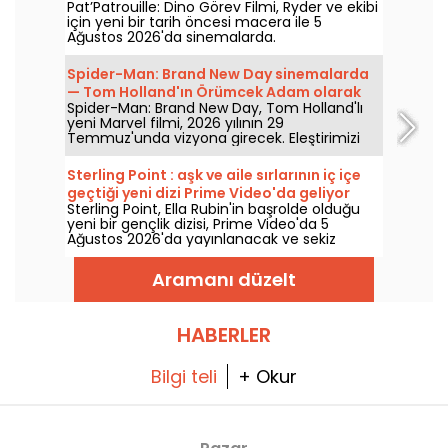
Pat’Patrouille: Dino Görev Filmi, Ryder ve ekibi
için yeni bir tarih öncesi macera ile 5
Ağustos 2026'da sinemalarda.
Spider-Man: Brand New Day sinemalarda
— Tom Holland'ın Örümcek Adam olarak
Spider-Man: Brand New Day, Tom Holland'lı
dönüşüne dair spoiler içermeyen
yeni Marvel filmi, 2026 yılının 29
incelememiz
Temmuz'unda vizyona girecek. Eleştirimizi
keşfedin!
Sterling Point : aşk ve aile sırlarının iç içe
geçtiği yeni dizi Prime Video'da geliyor
Sterling Point, Ella Rubin'in başrolde olduğu
yeni bir gençlik dizisi, Prime Video'da 5
Ağustos 2026'da yayınlanacak ve sekiz
bölümden oluşuyor.
Aramanı düzelt
HABERLER
Bilgi teli
+ Okur