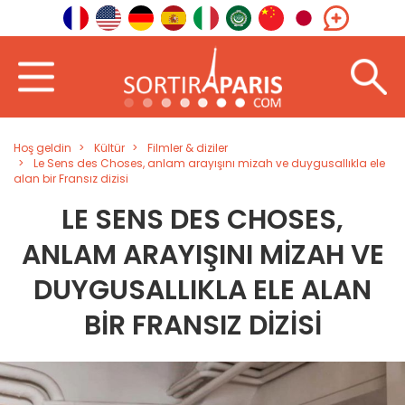
Hoş geldin
Kültür
Filmler & diziler
Le Sens des Choses, anlam arayışını mizah ve duygusallıkla ele
alan bir Fransız dizisi
LE SENS DES CHOSES,
ANLAM ARAYIŞINI MIZAH VE
DUYGUSALLIKLA ELE ALAN
BIR FRANSIZ DIZISI