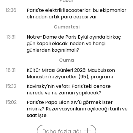
Pazar
12:36
Paris'te elektrikli scooterlar: bu ekipmanlar
olmadan artık para cezası var
Cumartesi
13:31
Notre-Dame de Paris Eylül ayında birkaç
gün kapalı olacak: neden ve hangi
günlerden kaçınılmalı?
Cuma
18:31
Kültür Mirası Günleri 2026: Maubuisson
Manastırı'nı ziyaretler (95), programı
15:32
Kavinsky'nin vefatı: Paris'teki cenaze
nerede ve ne zaman yapılacak?
15:02
Paris'te Papa Léon XIV'ü görmek ister
misiniz? Rezervasyonların açılacağı tarih ve
saat işte.
Daha fazla gör