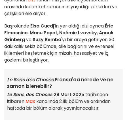
arasında kalan kahramanının yaşadığı zorlukları ve
çelişkileri ele alıyor.
Başrolünde
Elsa Guedj
'in yer aldığı dizi ayrıca
Éric
Elmosnino
,
Manu Payet
,
Noémie Lvovsky
,
Anouk
Grinberg
ve
Suzy Bemba
'yı bir araya getiriyor. 30
dakikalık sekiz bölümde, aile bağlarını ve evrensel
ikilemleri keşfetmek için mizah, hassasiyet ve iç
gözlemi birleştiriyor.
Le Sens des Choses
Fransa'da nerede ve ne
zaman izlenebilir?
Le Sens des Choses
28 Mart 2025
tarihinden
itibaren
Max
kanalında 2 ilk bölüm ve ardından
haftada bir bölüm olarak yayınlanacaktır.