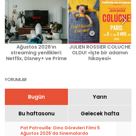
Ağustos 2026’ın
JULIEN ROSSIER COLUCHE
streaming yenilikleri:
OLDU! «İşte bir adamın
Netflix, Disney+ ve Prime
hikayesi»
Video’da izlenecek film
ve diziler
YORUMLAR
Bugün
Yarın
Bu haftasonu
Gelecek hafta
Pat Patrouille: Dino Görevleri Filmi 5
Ağustos 2026'da Sinemalarda