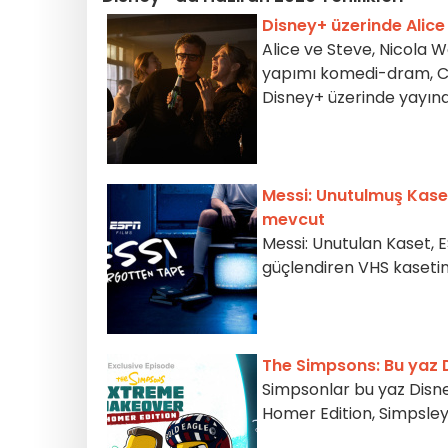
Disney+ üzerinde Alice
Alice ve Steve, Nicola 
yapımı komedi-dram, CA
Disney+ üzerinde yayına
Messi: Unutulmuş Kaset
mevcut
Messi: Unutulan Kaset, ES
güçlendiren VHS kasetin
The Simpsons: Bu yaz 
Simpsonlar bu yaz Disn
Homer Edition, Simpsley