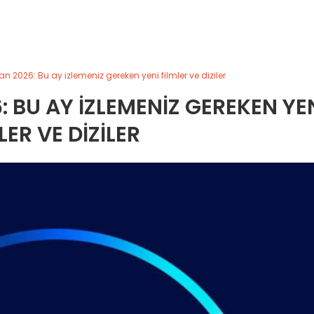
n 2026: Bu ay izlemeniz gereken yeni filmler ve diziler
: BU AY IZLEMENIZ GEREKEN YE
LER VE DIZILER