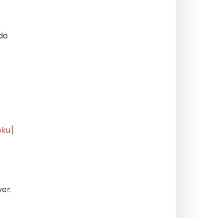
da
oku]
er: