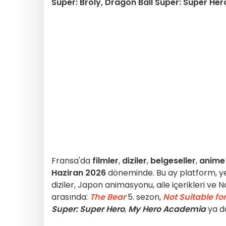
Super: Broly, Dragon Ball Super: Super Her
Fransa'da
filmler
,
diziler
,
belgeseller
,
anime
Haziran 2026
döneminde. Bu ay platform, yen
diziler, Japon animasyonu, aile içerikleri v
arasında:
The Bear
5. sezon,
Not Suitable fo
Super: Super Hero
,
My Hero Academia
ya d