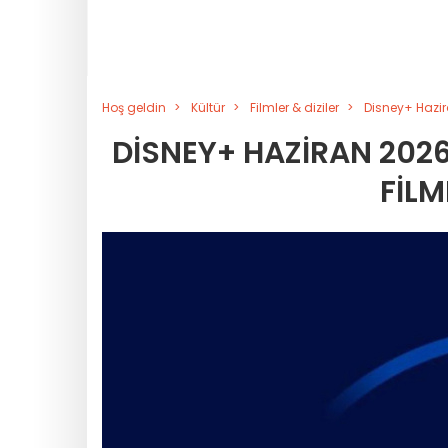
Hoş geldin
Kültür
Filmler & diziler
Disney+ Hazira
DISNEY+ HAZIRAN 2026
FILM