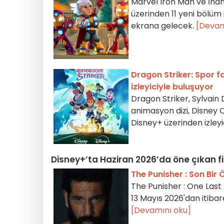
Marvel Iron Man ve İnan
üzerinden 11 yeni bölüm 
ekrana gelecek.
[Devam
Dragon Striker: Spor 
izleyiciyle buluşuyor
Dragon Striker, Sylvain
animasyon dizi, Disney 
Disney+ üzerinden izleyi
Disney+’ta Haziran 2026’da öne çıkan f
The Punisher : Son Bir
The Punisher : One Last 
13 Mayıs 2026'dan itibare
[Devamını oku]