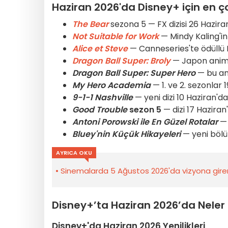
Haziran 2026'da Disney+ için en ço
The Bear
sezona 5 — FX dizisi 26 Hazira
Not Suitable for Work
— Mindy Kaling'in 
Alice et Steve
— Canneseries'te ödüllü B
Dragon Ball Super: Broly
— Japon anima
Dragon Ball Super: Super Hero
— bu ani
My Hero Academia
— 1. ve 2. sezonlar 1
9-1-1 Nashville
— yeni dizi 10 Haziran'da
Good Trouble
sezon 5
— dizi 17 Haziran
Antoni Porowski ile En Güzel Rotalar
— 
Bluey'nin Küçük Hikayeleri
— yeni bölüm
AYRICA OKU
Sinemalarda 5 Ağustos 2026'da vizyona giren
Disney+’ta Haziran 2026’da Neler İ
Disney+'da Haziran 2026 Yenilikleri