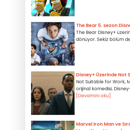
The Bear 5. sezon Disn
The Bear Disney+ üzerin
dönüyor. Sekiz bölüm de ç
Disney+ Üzerinde Not 
Not Suitable for Work, Mi
orijinal komedisi, Disne
[Devamını oku]
Marvel Iron Man ve Sıra