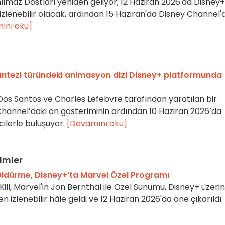
ılmaz Dostları yeniden geliyor; 12 Haziran 2026'da Disney+
izlenebilir olacak, ardından 15 Haziran'da Disney Channel'
ını oku]
fantezi türündeki animasyon dizi Disney+ platformunda
 Dos Santos ve Charles Lefebvre tarafından yaratılan bir
Channel’daki ön gösteriminin ardından 10 Haziran 2026’da
cilerle buluşuyor.
[Devamını oku]
ilmler
 Öldürme, Disney+’ta Marvel Özel Programı
Kill, Marvel'in Jon Bernthal ile Özel Sunumu, Disney+ üzeri
n izlenebilir hâle geldi ve 12 Haziran 2026'da öne çıkarıldı.