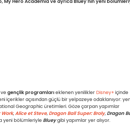
o, My Hero Academia ve ayrıca Bluey'nin yeni bölümleri
ve
gençlik programları
eklenen yenilikler
Disney+
içinde
i içerikler açısından güçlü bir yelpazeye odaklanıyor: yen
e National Geographic üretimleri. Göze çarpan yapımlar
r Work
,
Alice et Steve
,
Dragon Ball Super: Broly
,
Dragon Ba
a yeni bölümleriyle
Bluey
gibi yapımlar yer alıyor.