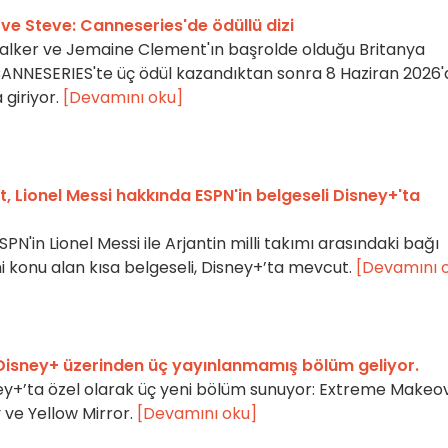
 ve Steve: Canneseries'de ödüllü dizi
Walker ve Jemaine Clement'ın başrolde olduğu Britanya
NNESERIES'te üç ödül kazandıktan sonra 8 Haziran 2026'
 giriyor.
[Devamını oku]
, Lionel Messi hakkında ESPN'in belgeseli Disney+'ta
PN'in Lionel Messi ile Arjantin milli takımı arasındaki bağı
i konu alan kısa belgeseli, Disney+’ta mevcut.
[Devamını 
Disney+ üzerinden üç yayınlanmamış bölüm geliyor.
ey+’ta özel olarak üç yeni bölüm sunuyor: Extreme Makeov
 ve Yellow Mirror.
[Devamını oku]