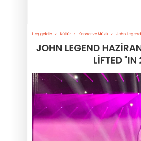
Hoş geldin
Kültür
Konser ve Müzik
John Legend H
JOHN LEGEND HAZIRAN
LIFTED "IN