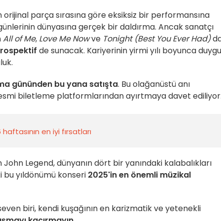
orijinal parça sırasına göre eksiksiz bir performansına
k günlerinin dünyasına gerçek bir daldırma. Ancak sanatçı
n
All of Me
,
Love Me Now
ve
Tonight (Best You Ever Had)
da
trospektif
de sunacak. Kariyerinin yirmi yılı boyunca duygu
luk.
ma gününden bu yana satışta
. Bu olağanüstü anı
resmi biletleme platformlarından ayırtmaya davet ediliyor
aftasının en iyi fırsatları
n John Legend, dünyanın dört bir yanındaki kalabalıkları
i bu yıldönümü konseri
2025'in en önemli müzikal
i seven biri, kendi kuşağının en karizmatik ve yetenekli
aşmayı kaçırmayın
.