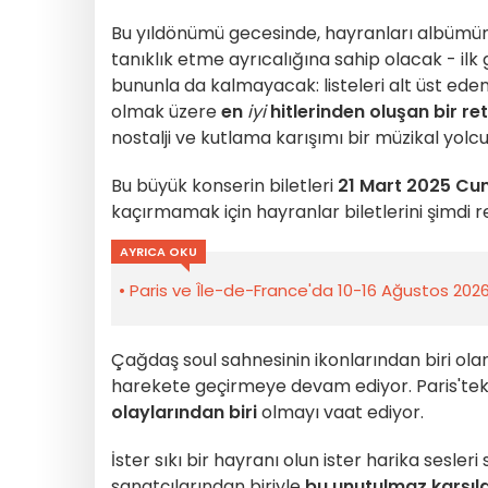
Bu yıldönümü gecesinde, hayranları albümün 
tanıklık etme ayrıcalığına sahip olacak - il
bununla da kalmayacak: listeleri alt üst ede
olmak üzere
en
iyi
hitlerinden oluşan bir re
nostalji ve kutlama karışımı bir müzikal yolcu
Bu büyük konserin biletleri
21 Mart 2025 Cu
kaçırmamak için hayranlar biletlerini şimdi 
AYRICA OKU
Paris ve Île-de-France'da 10-16 Ağustos 2026 h
Çağdaş soul sahnesinin ikonlarından biri ola
harekete geçirmeye devam ediyor. Paris'tek
olaylarından biri
olmayı vaat ediyor.
İster sıkı bir hayranı olun ister harika sesler
sanatçılarından biriyle
bu unutulmaz karşıl