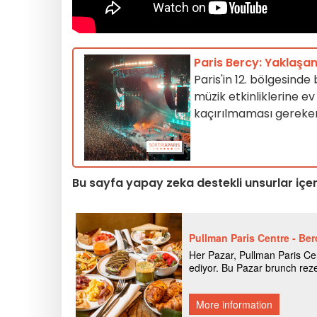
Paris Bercy: Yaklaşan
Paris'in 12. bölgesinde
müzik etkinliklerine ev
kaçırılmaması gereken
Bu sayfa yapay zeka destekli unsurlar içer