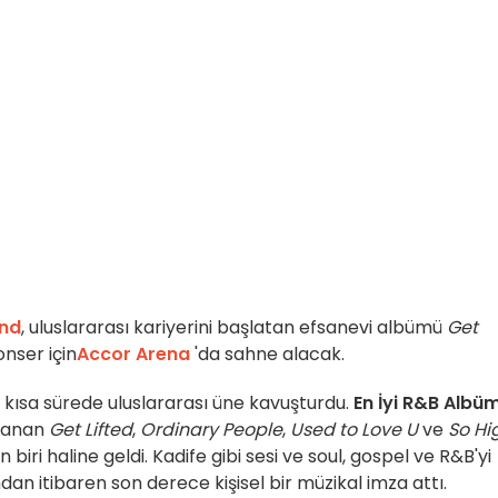
nd
, uluslararası kariyerini başlatan efsanevi albümü
Get
onser için
Accor Arena
'da sahne alacak.
ı kısa sürede uluslararası üne kavuşturdu.
En İyi R&B Albü
zanan
Get Lifted
,
Ordinary People
,
Used to Love U
ve
So Hi
biri haline geldi. Kadife gibi sesi ve soul, gospel ve R&B'yi
n itibaren son derece kişisel bir müzikal imza attı.