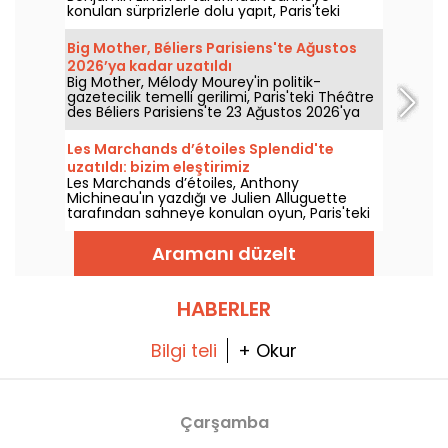
konulan sürprizlerle dolu yapıt, Paris'teki
Comédie Saint-Martin'de 15 Ekim 2026'ya
kadar izleyiciyle buluşuyor.
Big Mother, Béliers Parisiens'te Ağustos
2026’ya kadar uzatıldı
Big Mother, Mélody Mourey'in politik-
gazetecilik temelli gerilimi, Paris'teki Théâtre
des Béliers Parisiens'te 23 Ağustos 2026'ya
kadar uzatıldı; gösterimler Salı'dan Pazar'a
kadar sürüyor.
Les Marchands d’étoiles Splendid'te
uzatıldı: bizim eleştirimiz
Les Marchands d’étoiles, Anthony
Michineau'ın yazdığı ve Julien Alluguette
tarafından sahneye konulan oyun, Paris'teki
Splendid'te 3 Ocak 2027'ye kadar uzatıldı.
Eleştirimiz.
Aramanı düzelt
HABERLER
Bilgi teli
+ Okur
Çarşamba