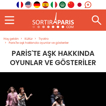
Hoş geldin
Kültür
Tiyatro
Paris'te aşk hakkında oyunlar ve gösteriler
PARIS'TE AŞK HAKKINDA
OYUNLAR VE GÖSTERILER