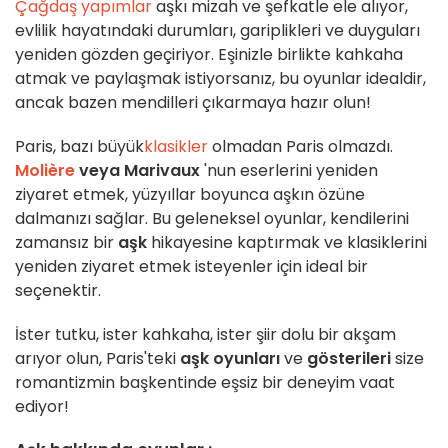
Çağdaş yapımlar
aşkı mizah ve şefkatle ele alıyor,
evlilik hayatındaki durumları, gariplikleri ve duyguları
yeniden gözden geçiriyor. Eşinizle birlikte kahkaha
atmak ve paylaşmak istiyorsanız, bu oyunlar idealdir,
ancak bazen mendilleri çıkarmaya hazır olun!
Paris, bazı büyük
klasikler
olmadan Paris olmazdı.
Molière
veya Marivaux
'nun eserlerini yeniden
ziyaret etmek, yüzyıllar boyunca aşkın özüne
dalmanızı sağlar. Bu geleneksel oyunlar, kendilerini
zamansız bir
aşk
hikayesine kaptırmak ve klasiklerini
yeniden ziyaret etmek isteyenler için ideal bir
seçenektir.
İster tutku, ister kahkaha, ister şiir dolu bir akşam
arıyor olun, Paris'teki
aşk
oyunları
ve
gösterileri
size
romantizmin başkentinde eşsiz bir deneyim vaat
ediyor!