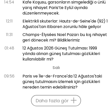
14:54
Kafe Koşusu, garsonların simgelediği o ünlü
yarış nihayet Paris’te Eylül ayında
düzenlenmeyecek.
12:11
Elektrikli skuterlar: Hauts-de-Seine'de (92) 1
Ağustos'tan itibaren zorunlu hâle geliyor
11:31
Champs-Élysées Noel Pazarı bu kış nihayet
geri dönecek mi? Bildiklerimiz
01:48
12 Ağustos 2026 Güneş Tutulması: 1999
yılında alınan güneş tutulması gözlükleri
kullanılabilir mi?
Salı
09:56
Paris ve Île-de-France'da 12 Ağustos'taki
güneş tutulmasını izlemek için gözlükleri
nereden temin edebilirsiniz?
Daha fazla gör