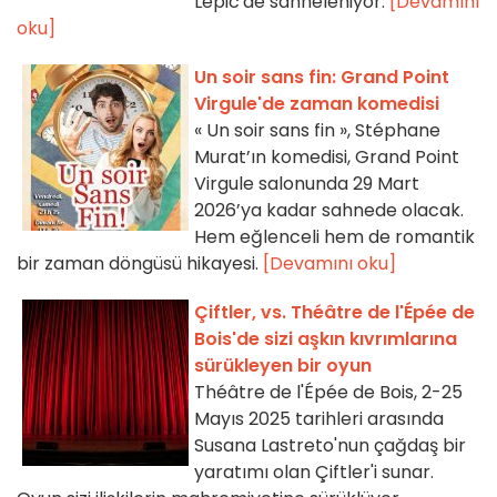
Lepic'de sahneleniyor.
[Devamını
oku]
Un soir sans fin: Grand Point
Virgule'de zaman komedisi
« Un soir sans fin », Stéphane
Murat’ın komedisi, Grand Point
Virgule salonunda 29 Mart
2026’ya kadar sahnede olacak.
Hem eğlenceli hem de romantik
bir zaman döngüsü hikayesi.
[Devamını oku]
Çiftler, vs. Théâtre de l'Épée de
Bois'de sizi aşkın kıvrımlarına
sürükleyen bir oyun
Théâtre de l'Épée de Bois, 2-25
Mayıs 2025 tarihleri arasında
Susana Lastreto'nun çağdaş bir
yaratımı olan Çiftler'i sunar.