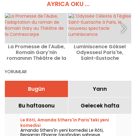
AYRICA OKU ...
La Promesse de l'Aube,
Luminiscence Göksel
Romain Gary'nin
Odyessesi Paris'te,
romanının Théâtre de la
Saint-Eustache
Contrescarpe'deki
Kilisesi'nde gösterinin
uyarlaması
bitimine kadar keyfini
YORUMLAR
çıkarın
Bugün
Yarın
Bu haftasonu
Gelecek hafta
Le Rôti, Amanda Sthers'in Paris'teki yeni
komedisi
Amanda Sthers'in yeni komedisi Le Rôti,
Benjamin Elharrar tarafından sahneye