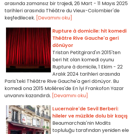
arasında zamansız bir trajedi, 26 Mart - 11 Mayıs 2025
tarihleri arasında Théâtre du Vieux-Colombier'de
keşfedilecek.
[Devamını oku]
Rupture à domicile: hit komedi
Théâtre Rive Gauche'a geri
dönüyor
Tristan Petitgirard'ın 2015'ten
beri hit olan komedi oyunu
Rupture à domicile, 1 Ekim - 22
Aralık 2024 tarihleri arasında
Paris'teki Théâtre Rive Gauche'a geri dönüyor. Bu
komedi ona 2015 Molières'de En İyi Frankofon Yazar
unvanını kazandırdı.
[Devamını oku]
Lucernaire'de Sevil Berberi:
hileler ve müzikle dolu bir kaçış
Beaumarchais'nin Modits
topluluğu tarafından yeniden ele