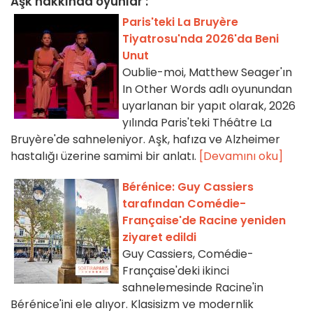
Aşk hakkında oyunlar :
Paris'teki La Bruyère
Tiyatrosu'nda 2026'da Beni
Unut
Oublie-moi, Matthew Seager'ın
In Other Words adlı oyunundan
uyarlanan bir yapıt olarak, 2026
yılında Paris'teki Théâtre La
Bruyère'de sahneleniyor. Aşk, hafıza ve Alzheimer
hastalığı üzerine samimi bir anlatı.
[Devamını oku]
Bérénice: Guy Cassiers
tarafından Comédie-
Française'de Racine yeniden
ziyaret edildi
Guy Cassiers, Comédie-
Française'deki ikinci
sahnelemesinde Racine'in
Bérénice'ini ele alıyor. Klasisizm ve modernlik