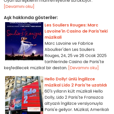
Oyun sizi ilişkilerin mahremiyetine sürüklüyor.
[Devamını oku]
Aşk hakkında gösteriler:
Les Souliers Rouges: Marc
Lavoine'in Casino de Paris'teki
müzikali
Marc Lavoine ve Fabrice
Aboulker'den Les Souliers
Rouges, 24, 25 ve 26 Ocak 2025
tarihlerinde Casino de Paris'te
keşfedilecek müzikal bir destan.
[Devamını oku]
Hello Dolly! ünlü İngilizce
müzikal Lido 2 Paris'te uzatıldı
60'lı yılların kült müzikali Hello
Dolly, Lido 2 Paris'te Fransızca
altyazılı İngilizce versiyonuyla
Paris'e geliyor. Müzikal, Amerikalı