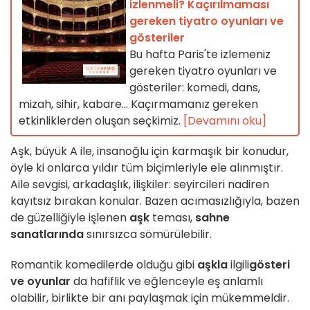
izlenmeli? Kaçırılmaması
gereken tiyatro oyunları ve
gösteriler
Bu hafta Paris'te izlemeniz
gereken tiyatro oyunları ve
gösteriler: komedi, dans,
mizah, sihir, kabare... Kaçırmamanız gereken
etkinliklerden oluşan seçkimiz.
[Devamını oku]
Aşk, büyük A ile, insanoğlu için karmaşık bir konudur,
öyle ki onlarca yıldır tüm biçimleriyle ele alınmıştır.
Aile sevgisi, arkadaşlık, ilişkiler: seyircileri nadiren
kayıtsız bırakan konular. Bazen acımasızlığıyla, bazen
de güzelliğiyle işlenen
aşk
teması,
sahne
sanatlarında
sınırsızca sömürülebilir.
Romantik komedilerde olduğu gibi
aşkla
ilgili
gösteri
ve oyunlar
da hafiflik ve eğlenceyle eş anlamlı
olabilir, birlikte bir anı paylaşmak için mükemmeldir.