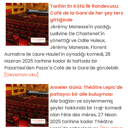
Tarihin En Kötü İlk Randevusu:
Café de la Gare'de her şey ters
gittiğinde
Jérémy Manesse'in yazdığı,
Ludivine De Chastenet'in
yönettiği ve Odile Huleux,
Jérémy Manesse, Florent
Aumaitre ile Laure Haulet'in oynadığı komedi, 28
Haziran 2025 tarihine kadar iki haftada bir
Pazartesi'den Pazar'a Café de la Gare'de görülebilir.
[Devamını oku]
Anneler Günü: Théâtre Lepic'de
patlayıcı bir aile buluşması
Aile bağları ve söylenmemiş
şeyler hakkında bir traji-komedi
olan Fête des mères, 27 Nisan
2025 tarihine kadar Théâtre