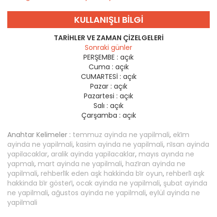
KULLANIŞLI BILGI
TARIHLER VE ZAMAN ÇIZELGELERI
Sonraki günler
PERŞEMBE :
açık
Cuma :
açık
CUMARTESİ :
açık
Pazar :
açık
Pazartesi :
açık
Salı :
açık
Çarşamba :
açık
Anahtar Kelimeler :
temmuz ayinda ne yapilmali
,
eki̇m
ayinda ne yapilmali
,
kasim ayinda ne yapilmali
,
ni̇san ayinda
yapilacaklar
,
aralik ayinda yapilacaklar
,
mayıs ayında ne
yapmalı
,
mart ayinda ne yapilmali
,
hazi̇ran ayinda ne
yapilmali
,
rehberli̇k eden aşk hakkinda bi̇r oyun
,
rehberli̇ aşk
hakkinda bi̇r gösteri̇
,
ocak ayinda ne yapilmali
,
şubat ayinda
ne yapilmali
,
ağustos ayinda ne yapilmali
,
eylül ayinda ne
yapilmali