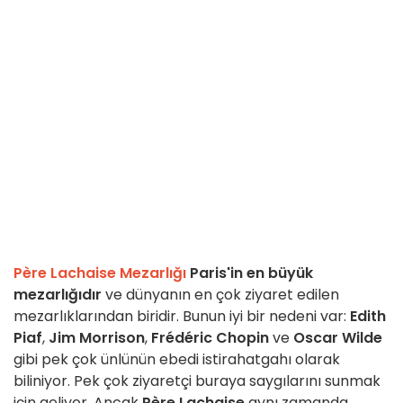
Père Lachaise Mezarlığı
Paris'in en büyük
mezarlığıdır
ve dünyanın en çok ziyaret edilen
mezarlıklarından biridir. Bunun iyi bir nedeni var:
Edith
Piaf
,
Jim Morrison
,
Frédéric Chopin
ve
Oscar Wilde
gibi pek çok ünlünün ebedi istirahatgahı olarak
biliniyor. Pek çok ziyaretçi buraya saygılarını sunmak
için geliyor. Ancak
Père Lachaise
aynı zamanda