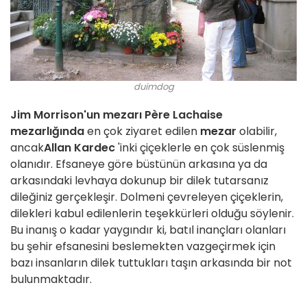
duimdog
Jim Morrison'un mezarı
Père Lachaise
mezarlığında
en çok ziyaret edilen
mezar
olabilir,
ancak
Allan Kardec
'inki çiçeklerle en çok süslenmiş
olanıdır. Efsaneye göre büstünün arkasına ya da
arkasındaki levhaya dokunup bir dilek tutarsanız
dileğiniz gerçekleşir. Dolmeni çevreleyen çiçeklerin,
dilekleri kabul edilenlerin teşekkürleri olduğu söylenir.
Bu inanış o kadar yaygındır ki, batıl inançları olanları
bu şehir efsanesini beslemekten vazgeçirmek için
bazı insanların dilek tuttukları taşın arkasında bir not
bulunmaktadır.