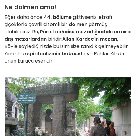
Ne dolmen ama!
Eğer daha önce
44. bölüme
gittiyseniz, etrafı
çiçeklerle çevrili gizemli bir
dolmen
görmüş
olabilirsiniz. Bu,
Père Lachaise mezarlığındaki en sıra
dışı mezarlardan
biridir:
Allan Kardec
'in
mezarı
.
Böyle söylediğinizde bu isim size tanıdık gelmeyebilir.
Yine de o
spiritüalizmin babasıdır
ve Ruhlar Kitabı
onun kurucu eseridir.