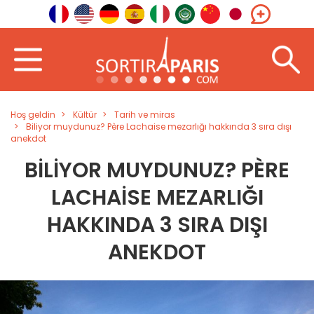
Hoş geldin
Kültür
Tarih ve miras
Biliyor muydunuz? Père Lachaise mezarlığı hakkında 3 sıra dışı
anekdot
BILIYOR MUYDUNUZ? PÈRE
LACHAISE MEZARLIĞI
HAKKINDA 3 SIRA DIŞI
ANEKDOT