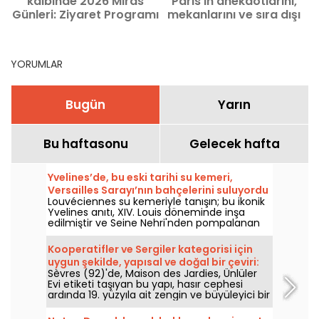
kalbinde 2026 Miras
Paris'in anekdotlarını,
Günleri: Ziyaret Programı
mekanlarını ve sıra dışı
hikayelerini keşfedin
YORUMLAR
Bugün
Yarın
Bu haftasonu
Gelecek hafta
Yvelines’de, bu eski tarihi su kemeri,
Versailles Sarayı’nın bahçelerini suluyordu
Louvéciennes su kemeriyle tanışın; bu ikonik
Yvelines anıtı, XIV. Louis döneminde inşa
edilmiştir ve Seine Nehri'nden pompalanan
suyu Versailles ve Marly’nin görkemli
bahçelerine taşımak üzere tasarlanmış bir
Kooperatifler ve Sergiler kategorisi için
mühendislik harikasıdır. 17. yüzyıldan kalma
uygun şekilde, yapısal ve doğal bir çeviri:
bu su kemeri, bugün bile gözler önüne serilen
Sèvres (92)'de, Maison des Jardies, Ünlüler
Sèvres'teki Maison des Jardies: eski
bir tarihi eser olarak varlığını sürdürüyor.
Evi etiketi taşıyan bu yapı, hasır cephesi
eserler ve yazarlar evine davetlisiniz 92.
ardında 19. yüzyıla ait zengin ve büyüleyici bir
bölgedeki bu tarihi mekânda, Honoré de
hikaye saklıyor. Balzac'ın sığınağı ardından
Balzac ve Léon Gambetta'nın izlerini
Gambetta'nın evi olan bu eski şarapçı evi,