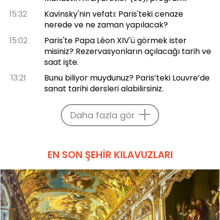
15:32
Kavinsky'nin vefatı: Paris'teki cenaze
nerede ve ne zaman yapılacak?
15:02
Paris'te Papa Léon XIV'ü görmek ister
misiniz? Rezervasyonların açılacağı tarih ve
saat işte.
13:21
Bunu biliyor muydunuz? Paris’teki Louvre’de
sanat tarihi dersleri alabilirsiniz.
Daha fazla gör
EN SON ŞEHIR KILAVUZLARI