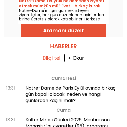
Notre-Dame'ı kuyruk beklemeden ziyaret
taşıyan eski konutu keşfedin.
bugün ziyaretçilerini keşfe davet ediyor.
etmek mümkün mü? Evet... birkaç kuralı
Paris'in hemen yanı başında yer alan bu
Notre-Dame'in içini görmek isteyen
gözetmeniz şartıyla
müze, Fransız mirasıyla iç içe samimi bir
ziyaretçiler, her gün düzenlenen ayinlerden
deneyim sunuyor.
birine ücretsiz olarak katılabilirler. Herkese
açık bir imkan, ancak öncelikle kutlamaya
katılmayı amaçlamak ya da törenin akışını
Aramanı düzelt
baştan sona saygıyla izlemek koşuluyla.
Bilmeniz gerekenler şu şekilde anlatılıyor.
HABERLER
Bilgi teli
+ Okur
Cumartesi
13:31
Notre-Dame de Paris Eylül ayında birkaç
gün kapalı olacak: neden ve hangi
günlerden kaçınılmalı?
Cuma
18:31
Kültür Mirası Günleri 2026: Maubuisson
Manastırı'nı ziyaretler (95), programı