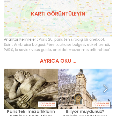
KARTI GÖRÜNTÜLEYIN
Anahtar Kelimeler :
Paris 20
,
pari̇s'ten siradişi bi̇r anekdot
,
Saint Ambroise bölgesi
,
Père Lachaise bölgesi
,
etiket trendi
,
PARİS
,
le saviez vous guide
,
anekdot mezar mezarlik rehberi̇
AYRICA OKU ...
Paris'teki mezarlıkların
Biliyor muydunuz?