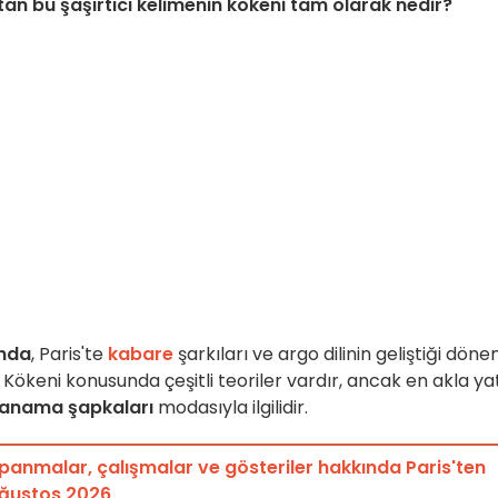
n bu şaşırtıcı kelimenin kökeni tam olarak nedir?
ında
, Paris'te
kabare
şarkıları ve argo dilinin geliştiği dön
ı. Kökeni konusunda çeşitli teoriler vardır, ancak en akla ya
anama şapkaları
modasıyla ilgilidir.
apanmalar, çalışmalar ve gösteriler hakkında Paris'ten
Ağustos 2026