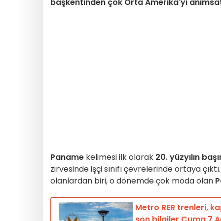
başkentinden çok Orta Amerika'yı anımsata
Paname
kelimesi ilk olarak
20. yüzyılın baş
zirvesinde işçi sınıfı çevrelerinde ortaya çıkt
olanlardan biri, o dönemde çok moda olan
P
Metro RER trenleri, k
son bilgiler Cuma 7 