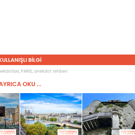
KULLANIŞLI BILGI
nekdotlari
,
PARİS
,
anekdot rehberi
AYRICA OKU ...