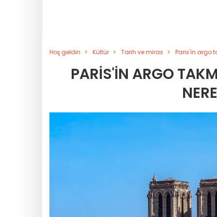
Hoş geldin
Kültür
Tarih ve miras
Paris'in argo
PARIS'IN ARGO TAKM
NERE