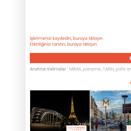
İşletmenizi kaydedin, buraya tıklayın
Etkinliğinizi tanıtın, buraya tıklayın
Anahtar Kelimeler :
MİRAS
,
paname
,
TARİH
,
pari̇s a