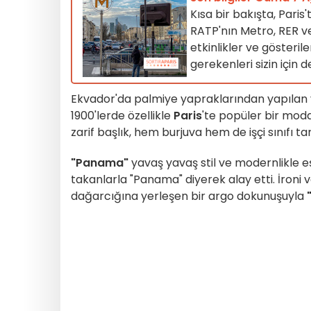
Kısa bir bakışta, Paris
RATP'nın Metro, RER ve 
etkinlikler ve gösteril
gerekenleri sizin için d
Ekvador'da palmiye yapraklarından yapılan 
1900'lerde özellikle
Paris
'te popüler bir moda
zarif başlık, hem burjuva hem de işçi sınıfı 
"Panama"
yavaş yavaş stil ve modernlikle eş
takanlarla "Panama" diyerek alay etti. İron
dağarcığına yerleşen bir argo dokunuşuyla