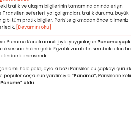
'teki trafik ve ulaşım bilgilerinin tamamına anında erişin.
Transilien seferleri, yol çalışmaları, trafik durumu, büyük
er gibi tüm pratik bilgiler, Paris'te çıkmadan önce bilmeniz
erledik.
[Devamını oku]
ve Panama Kanalı aracılığıyla yaygınlaşan
Panama şapk
 aksesuarı haline geldi. Egzotik zarafetin sembolü olan bu
tarafından benimsendi.
anlamlı hale geldi, öyle ki bazı Parisliler bu şapkayı gururl
i ve popüler coşkunun yardımıyla
"Panama"
, Parislilerin ke
"Paname" oldu
.