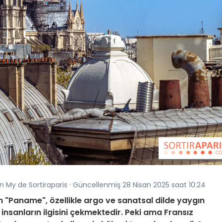
an My de Sortiraparis · Güncellenmiş 28 Nisan 2025 saat 10:24
n "Paname", özellikle argo ve sanatsal dilde yaygın
r insanların ilgisini çekmektedir. Peki ama Fransız