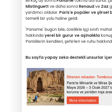
Birkaç ay sonra
Paname
takma adı sanat çev
Mistinguett
ve daha sonra
Renaud
ve
Zaz
g
yardımcı oldular.
Paris'e popüler ve şiirsel 
temelli bir yolu haline geldi.
'Paname' bugün bile, özellikle işçi sınıfı mah
hakkında
yerel bir gurur ve aşinalıkla
konuşm
Parislilerin kendileri, şehirleri ve ruhu hakkı
Bu sayfa yapay zeka destekli unsurlar içer