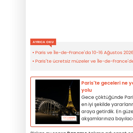
AYRICA OKU
Paris ve Île-de-France'da 10-16 Ağustos 2026 h
Paris'te ücretsiz müzeler ve Île-de-France'de üc
Paris'te geceleri ne 
yolu
Gece çöktüğünde Paris 
en iyi şekilde yararlan
araya getirdik. En güze
akşamlarınıza bayılac